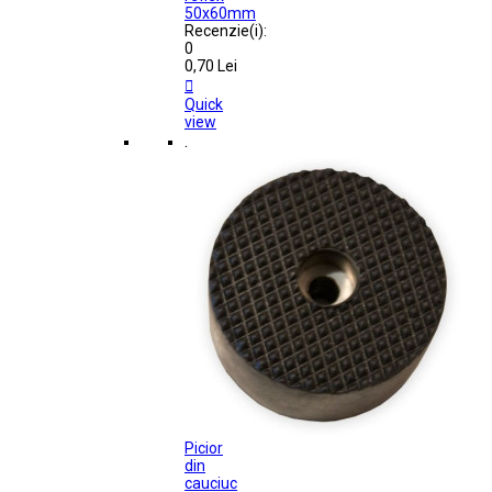
50x60mm
Recenzie(i):
0
0,70 Lei

Quick
view
.
Picior
din
cauciuc