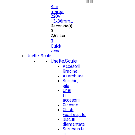
Bec
martor
220V
13x36mm...
Recenzie(i):
0
2,69 Lei

Quick
view
Unelte, Scule
Unelte,Scule
Accesorii
Gradina
Asamblare
Burghie,
pile
Chei
si
accesorii
Ciocane
Clesti,
Foarfeci,etc.
Discuri
diamantate
Surubelnite
si