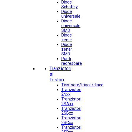
Diode
Schottky
Diode
universale
Diode
universale
SMD
Diode
zener
Diode
zener
SMD
Punti
redresoare
Tranzistori
si
Tristori
Tiristoare/triace/diace
Tranzistori
2Nxx
Tranzistori
2SAxx
Tranzistori
2SBxx
Tranzistori
2SCxx
Tranzistori