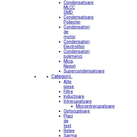
Condensatoare
MLCC
SMD
Condensatoare
Poliester
Condensatori
de
motor
Condensatori
Electrolitici
Condensatori
polimerici
Mica,
Nippel
Supercondensatoare
Categorii..
Alte
piese
Filtre
Inductoare
Intrerupatoare
Microintrerupatoare
Optocuploare
Placi
de
test
Relee
Sarma