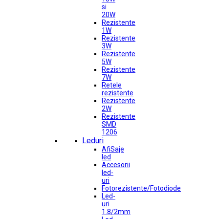
si
20W
Rezistente
1W
Rezistente
3W
Rezistente
5W
Rezistente
7W
Retele
rezistente
Rezistente
2W
Rezistente
SMD
1206
Leduri
AfiSaje
led
Accesorii
led-
uri
Fotorezistente/Fotodiode
Led-
uri
1.8/2mm