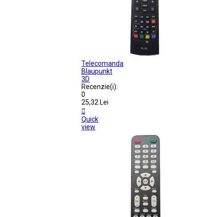
Telecomanda
Blaupunkt
3D
Recenzie(i):
0
25,32 Lei

Quick
view