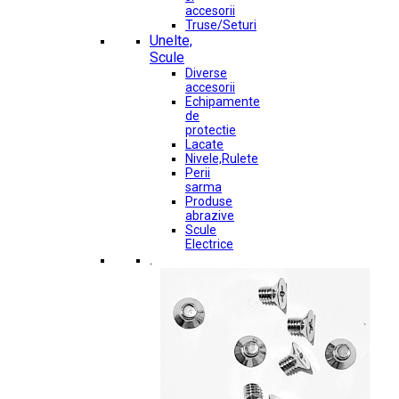
accesorii
Truse/Seturi
Unelte,
Scule
Diverse
accesorii
Echipamente
de
protectie
Lacate
Nivele,Rulete
Perii
sarma
Produse
abrazive
Scule
Electrice
.