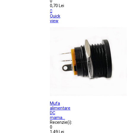
0
0,70 Lei

Quick
view
Mufa
alimentare
DC
mama...
Recenzie(i):
0
1,49 Lei