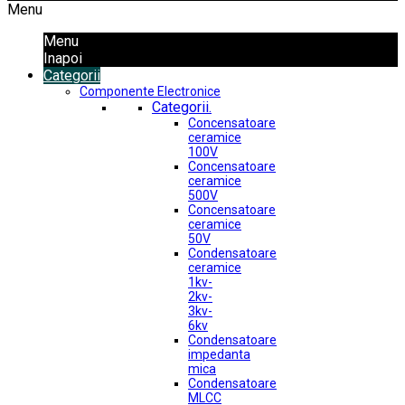
Menu
Menu
Inapoi
Categorii
Componente Electronice
Categorii.
Concensatoare
ceramice
100V
Concensatoare
ceramice
500V
Concensatoare
ceramice
50V
Condensatoare
ceramice
1kv-
2kv-
3kv-
6kv
Condensatoare
impedanta
mica
Condensatoare
MLCC