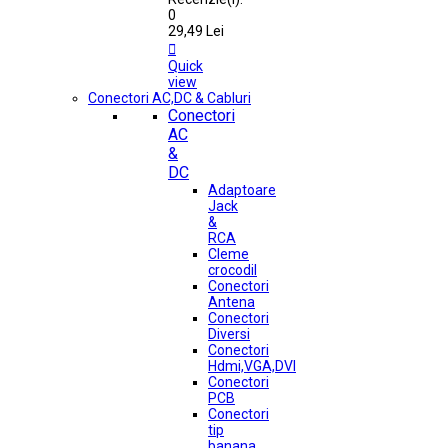
0
29,49 Lei

Quick
view
Conectori AC,DC & Cabluri
Conectori
AC
&
DC
Adaptoare
Jack
&
RCA
Cleme
crocodil
Conectori
Antena
Conectori
Diversi
Conectori
Hdmi,VGA,DVI
Conectori
PCB
Conectori
tip
banana