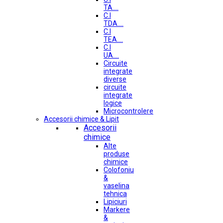
TA....
C.I
TDA....
C.I
TEA....
C.I
UA....
Circuite
integrate
diverse
circuite
integrate
logice
Microcontrolere
Accesorii chimice & Lipit
Accesorii
chimice
Alte
produse
chimice
Colofoniu
&
vaselina
tehnica
Lipiciuri
Markere
&