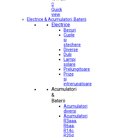

Quick
view
Electrice & Acumulatori, Baterii
Electrice
Becuri
Cuple
si
stechere
Diverse
Dulii
Lampi
solare
Prelungitoare
Prize
si
intrerupatoare
Acumulatori
&
Baterii
Acumulatori
diversi
Acumulatori
R3aaa,
R6aa,
R14c,
R20d