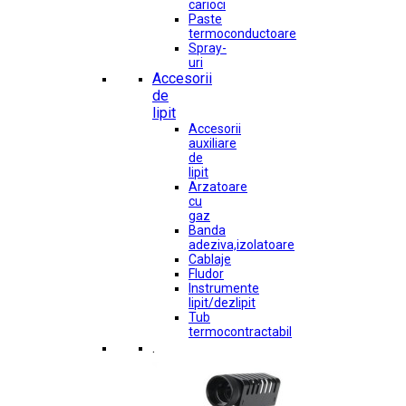
carioci
Paste
termoconductoare
Spray-
uri
Accesorii
de
lipit
Accesorii
auxiliare
de
lipit
Arzatoare
cu
gaz
Banda
adeziva,izolatoare
Cablaje
Fludor
Instrumente
lipit/dezlipit
Tub
termocontractabil
.