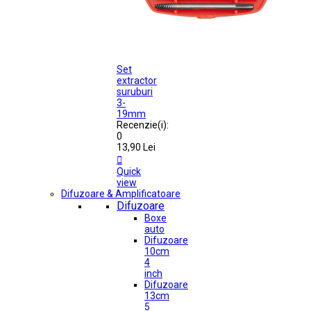
Set
extractor
suruburi
3-
19mm
Recenzie(i):
0
13,90 Lei

Quick
view
Difuzoare & Amplificatoare
Difuzoare
Boxe
auto
Difuzoare
10cm
4
inch
Difuzoare
13cm
5