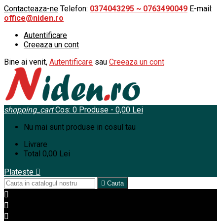
Contacteaza-ne
Telefon:
0374043295 ~ 0763490049
E-mail:
office@niden.ro
Autentificare
Creeaza un cont
Bine ai venit,
Autentificare
sau
Creeaza un cont
shopping_cart
Cos:
0
Produse - 0,00 Lei
Nu mai sunt produse in cosul tau
Livrare
Total
0,00 Lei
Plateste


Cauta


