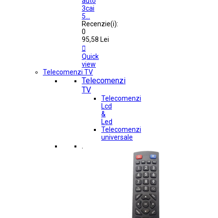
auto
3cai
5...
Recenzie(i):
0
95,58 Lei

Quick
view
Telecomenzi TV
Telecomenzi
TV
Telecomenzi
Lcd
&
Led
Telecomenzi
universale
.