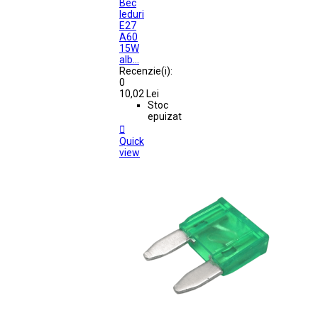
Bec
leduri
E27
A60
15W
alb...
Recenzie(i):
0
10,02 Lei
Stoc
epuizat

Quick
view