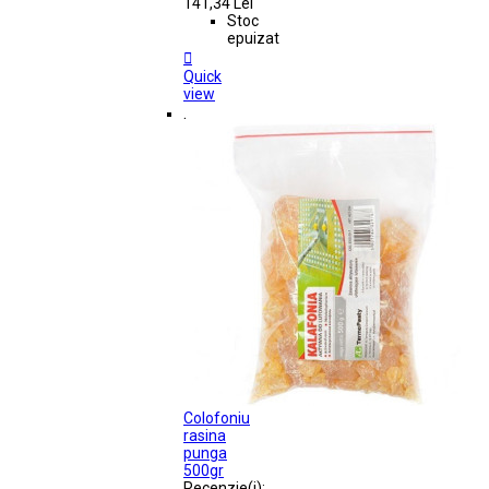
141,34 Lei
Stoc
epuizat

Quick
view
.
Colofoniu
rasina
punga
500gr
Recenzie(i):