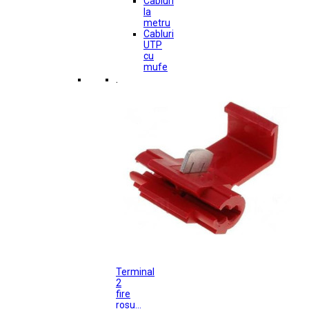
Cabluri
la
metru
Cabluri
UTP
cu
mufe
.
Terminal
2
fire
rosu...