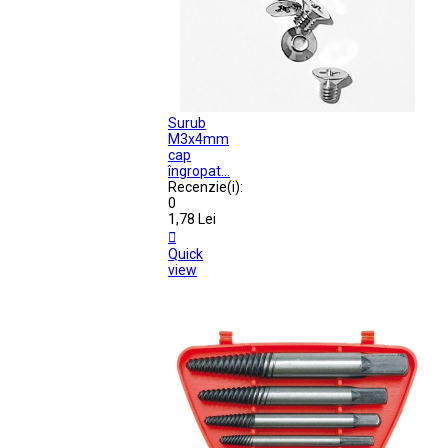
Surub
M3x4mm
cap
îngropat...
Recenzie(i):
0
1,78 Lei

Quick
view