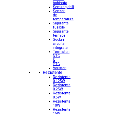
bobinata
Semireglabili
Senzori
de
temperatura
Sigurante
fuzibile
Sigurante
termice
Socluri
circuite
integrate
Termistori
NTC
&
PTC
Varistori
Rezistente
Rezistente
0.125W
Rezistente
0.25W
Rezistente
0.5W
Rezistente
10W
Rezistente
15W