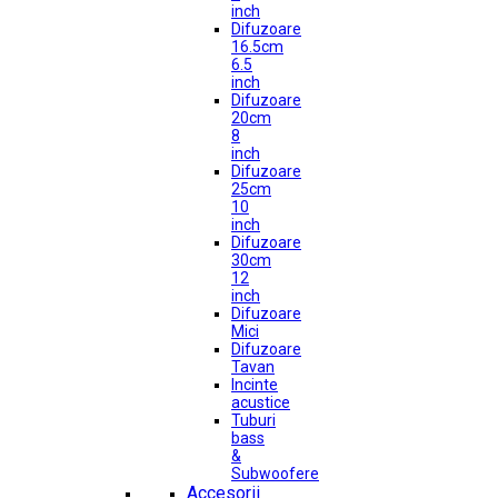
inch
Difuzoare
16.5cm
6.5
inch
Difuzoare
20cm
8
inch
Difuzoare
25cm
10
inch
Difuzoare
30cm
12
inch
Difuzoare
Mici
Difuzoare
Tavan
Incinte
acustice
Tuburi
bass
&
Subwoofere
Accesorii