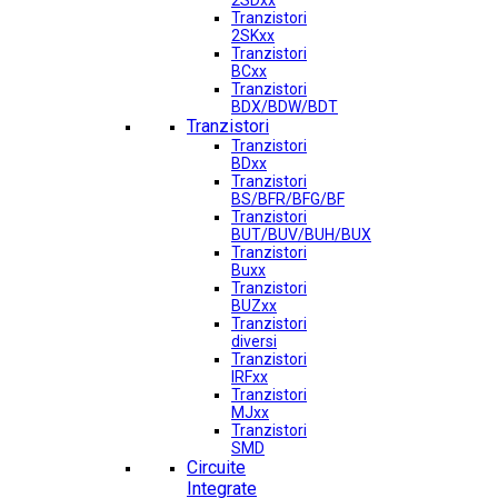
2SDxx
Tranzistori
2SKxx
Tranzistori
BCxx
Tranzistori
BDX/BDW/BDT
Tranzistori
Tranzistori
BDxx
Tranzistori
BS/BFR/BFG/BF
Tranzistori
BUT/BUV/BUH/BUX
Tranzistori
Buxx
Tranzistori
BUZxx
Tranzistori
diversi
Tranzistori
IRFxx
Tranzistori
MJxx
Tranzistori
SMD
Circuite
Integrate