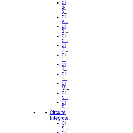
C.I
0-
9....
C.I
A....
C.I
B....
C.I
C....
C.I
H....
C.I
I....
C.I
K....
C.I
L....
C.I
M....
C.I
N....
C.I
P....
Circuite
Integrate.
C.I
S....
C.I