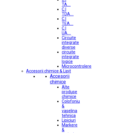
TA....
C.I
TDA....
C.I
TEA....
C.I
UA....
Circuite
integrate
diverse
circuite
integrate
logice
Microcontrolere
Accesorii chimice & Lipit
Accesorii
chimice
Alte
produse
chimice
Colofoniu
&
vaselina
tehnica
Lipiciuri
Markere
&