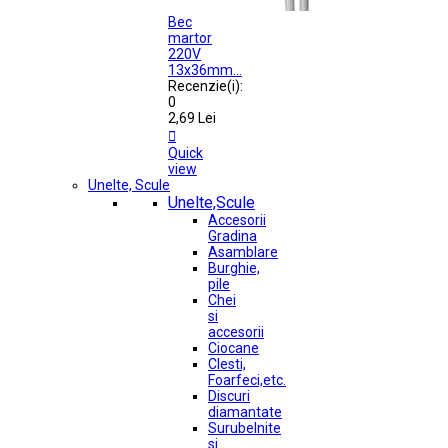
Bec
martor
220V
13x36mm...
Recenzie(i):
0
2,69 Lei

Quick
view
Unelte, Scule
Unelte,Scule
Accesorii
Gradina
Asamblare
Burghie,
pile
Chei
si
accesorii
Ciocane
Clesti,
Foarfeci,etc.
Discuri
diamantate
Surubelnite
si