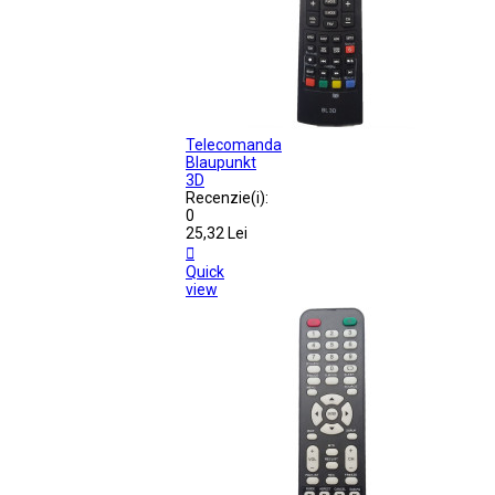
Telecomanda
Blaupunkt
3D
Recenzie(i):
0
25,32 Lei

Quick
view