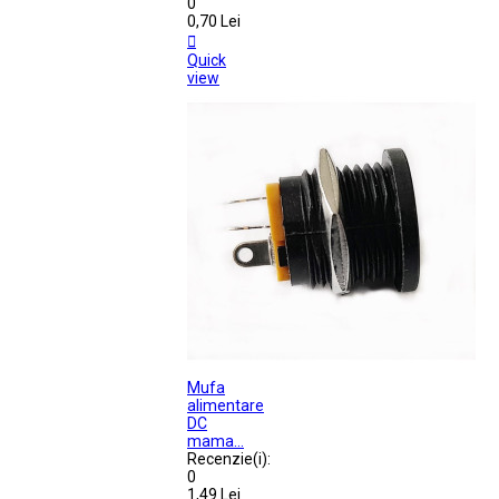
0
0,70 Lei

Quick
view
Mufa
alimentare
DC
mama...
Recenzie(i):
0
1,49 Lei