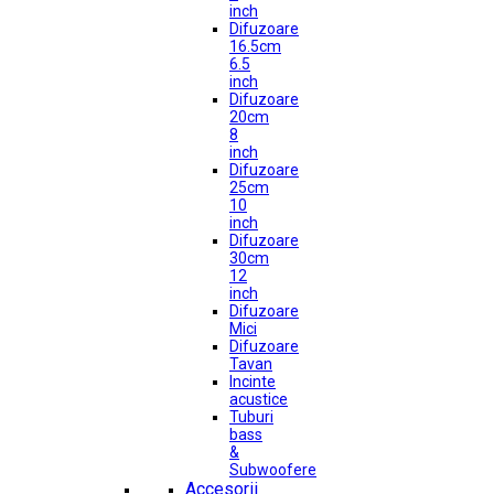
inch
Difuzoare
16.5cm
6.5
inch
Difuzoare
20cm
8
inch
Difuzoare
25cm
10
inch
Difuzoare
30cm
12
inch
Difuzoare
Mici
Difuzoare
Tavan
Incinte
acustice
Tuburi
bass
&
Subwoofere
Accesorii