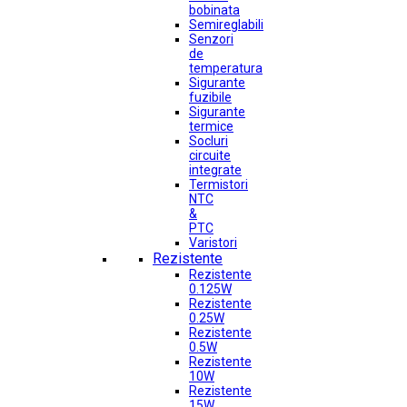
bobinata
Semireglabili
Senzori
de
temperatura
Sigurante
fuzibile
Sigurante
termice
Socluri
circuite
integrate
Termistori
NTC
&
PTC
Varistori
Rezistente
Rezistente
0.125W
Rezistente
0.25W
Rezistente
0.5W
Rezistente
10W
Rezistente
15W