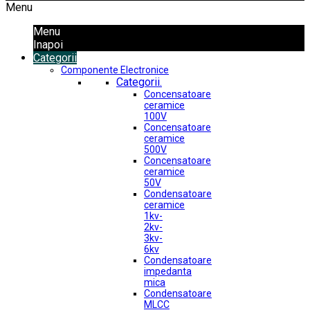
Menu
Menu
Inapoi
Categorii
Componente Electronice
Categorii.
Concensatoare
ceramice
100V
Concensatoare
ceramice
500V
Concensatoare
ceramice
50V
Condensatoare
ceramice
1kv-
2kv-
3kv-
6kv
Condensatoare
impedanta
mica
Condensatoare
MLCC