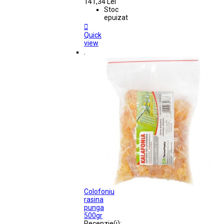
141,34 Lei
Stoc
epuizat

Quick
view
.
Colofoniu
rasina
punga
500gr
Recenzie(i):