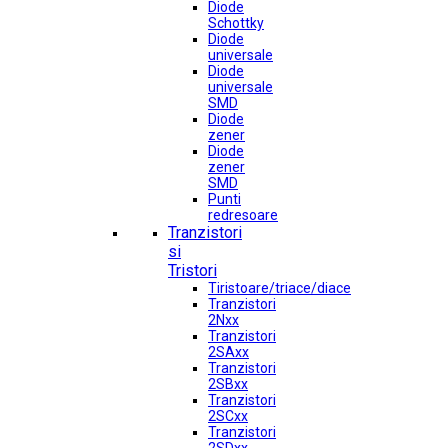
Diode
Schottky
Diode
universale
Diode
universale
SMD
Diode
zener
Diode
zener
SMD
Punti
redresoare
Tranzistori
si
Tristori
Tiristoare/triace/diace
Tranzistori
2Nxx
Tranzistori
2SAxx
Tranzistori
2SBxx
Tranzistori
2SCxx
Tranzistori