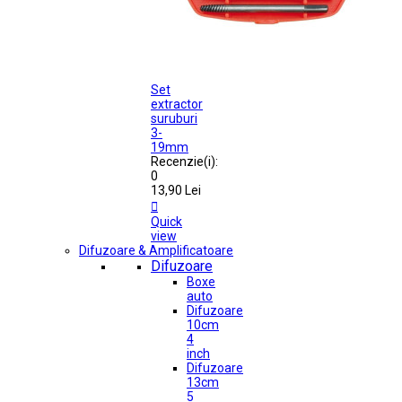
Set
extractor
suruburi
3-
19mm
Recenzie(i):
0
13,90 Lei

Quick
view
Difuzoare & Amplificatoare
Difuzoare
Boxe
auto
Difuzoare
10cm
4
inch
Difuzoare
13cm
5