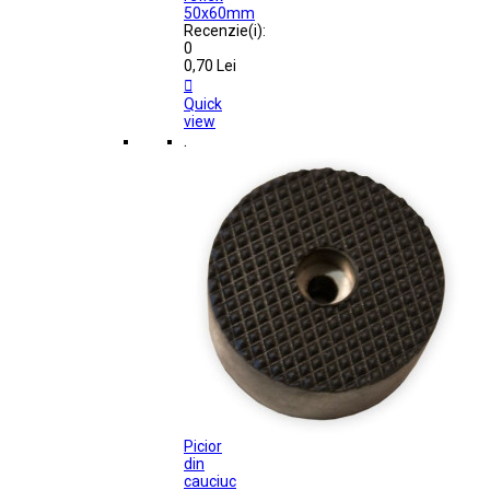
50x60mm
Recenzie(i):
0
0,70 Lei

Quick
view
.
Picior
din
cauciuc