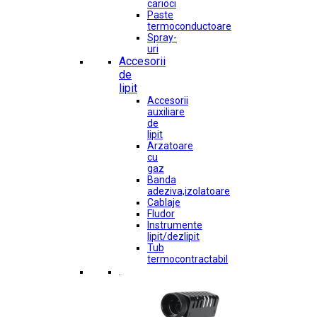
carioci
Paste
termoconductoare
Spray-
uri
Accesorii
de
lipit
Accesorii
auxiliare
de
lipit
Arzatoare
cu
gaz
Banda
adeziva,izolatoare
Cablaje
Fludor
Instrumente
lipit/dezlipit
Tub
termocontractabil
.