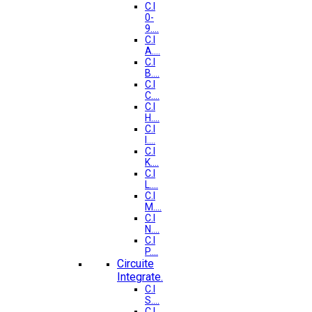
C.I
0-
9....
C.I
A....
C.I
B....
C.I
C....
C.I
H....
C.I
I....
C.I
K....
C.I
L....
C.I
M....
C.I
N....
C.I
P....
Circuite
Integrate.
C.I
S....
C.I