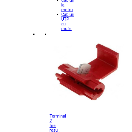
Cabluri
la
metru
Cabluri
UTP
cu
mufe
.
Terminal
2
fire
rosu...