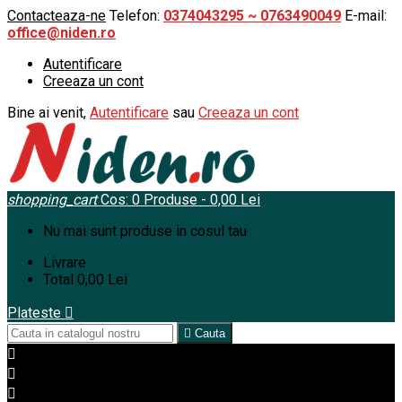
Contacteaza-ne
Telefon:
0374043295 ~ 0763490049
E-mail:
office@niden.ro
Autentificare
Creeaza un cont
Bine ai venit,
Autentificare
sau
Creeaza un cont
shopping_cart
Cos:
0
Produse - 0,00 Lei
Nu mai sunt produse in cosul tau
Livrare
Total
0,00 Lei
Plateste


Cauta


