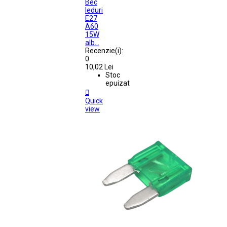
Bec
leduri
E27
A60
15W
alb...
Recenzie(i):
0
10,02 Lei
Stoc
epuizat

Quick
view