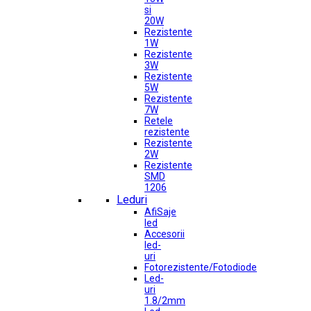
si
20W
Rezistente
1W
Rezistente
3W
Rezistente
5W
Rezistente
7W
Retele
rezistente
Rezistente
2W
Rezistente
SMD
1206
Leduri
AfiSaje
led
Accesorii
led-
uri
Fotorezistente/Fotodiode
Led-
uri
1.8/2mm