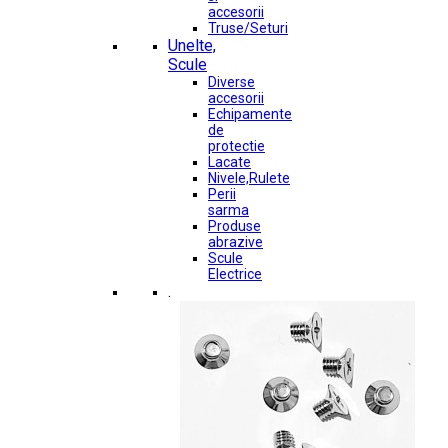
accesorii
Truse/Seturi
Unelte,
Scule
Diverse
accesorii
Echipamente
de
protectie
Lacate
Nivele,Rulete
Perii
sarma
Produse
abrazive
Scule
Electrice
.