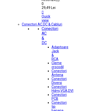
0
29,49 Lei

Quick
view
Conectori AC,DC & Cabluri
Conectori
AC
&
DC
Adaptoare
Jack
&
RCA
Cleme
crocodil
Conectori
Antena
Conectori
Diversi
Conectori
Hdmi,VGA,DVI
Conectori
PCB
Conectori
tip
banana