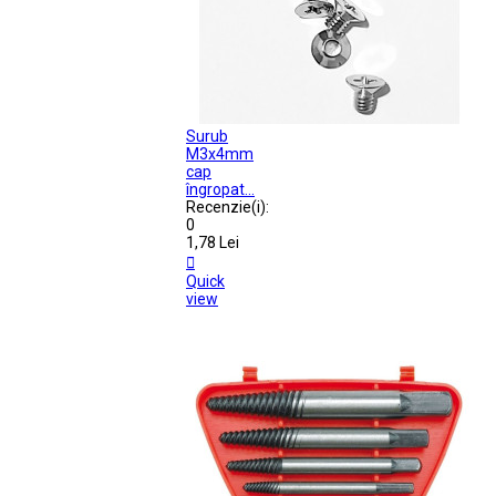
Surub
M3x4mm
cap
îngropat...
Recenzie(i):
0
1,78 Lei

Quick
view