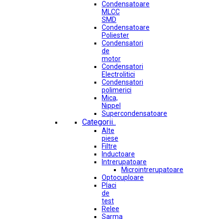
Condensatoare
MLCC
SMD
Condensatoare
Poliester
Condensatori
de
motor
Condensatori
Electrolitici
Condensatori
polimerici
Mica,
Nippel
Supercondensatoare
Categorii..
Alte
piese
Filtre
Inductoare
Intrerupatoare
Microintrerupatoare
Optocuploare
Placi
de
test
Relee
Sarma