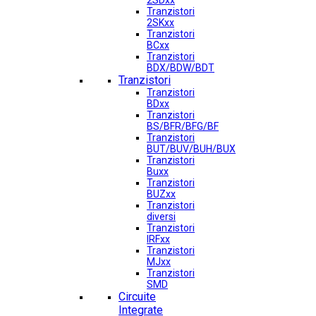
2SDxx
Tranzistori
2SKxx
Tranzistori
BCxx
Tranzistori
BDX/BDW/BDT
Tranzistori
Tranzistori
BDxx
Tranzistori
BS/BFR/BFG/BF
Tranzistori
BUT/BUV/BUH/BUX
Tranzistori
Buxx
Tranzistori
BUZxx
Tranzistori
diversi
Tranzistori
IRFxx
Tranzistori
MJxx
Tranzistori
SMD
Circuite
Integrate