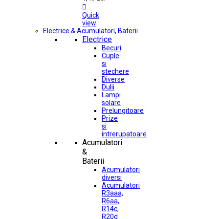

Quick
view
Electrice & Acumulatori, Baterii
Electrice
Becuri
Cuple
si
stechere
Diverse
Dulii
Lampi
solare
Prelungitoare
Prize
si
intrerupatoare
Acumulatori
&
Baterii
Acumulatori
diversi
Acumulatori
R3aaa,
R6aa,
R14c,
R20d