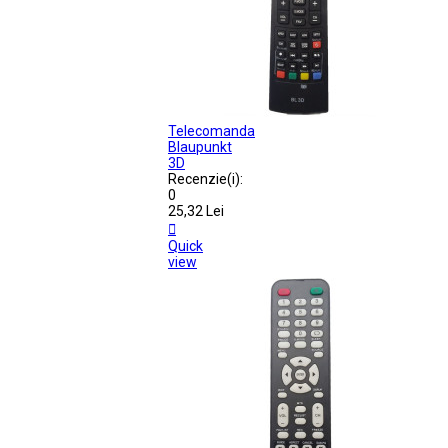
Telecomanda
Blaupunkt
3D
Recenzie(i):
0
25,32 Lei

Quick
view