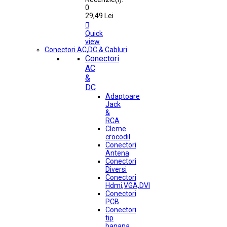
0
29,49 Lei

Quick
view
Conectori AC,DC & Cabluri
Conectori
AC
&
DC
Adaptoare
Jack
&
RCA
Cleme
crocodil
Conectori
Antena
Conectori
Diversi
Conectori
Hdmi,VGA,DVI
Conectori
PCB
Conectori
tip
banana