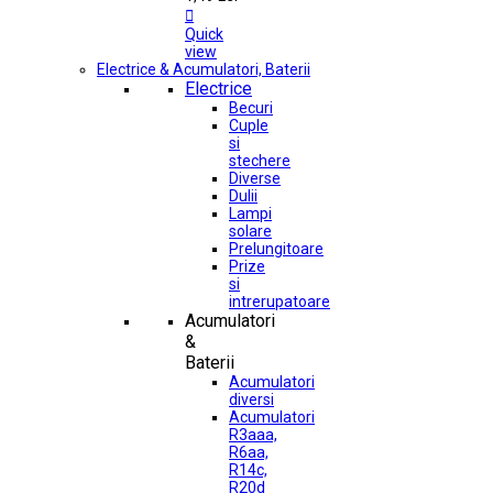

Quick
view
Electrice & Acumulatori, Baterii
Electrice
Becuri
Cuple
si
stechere
Diverse
Dulii
Lampi
solare
Prelungitoare
Prize
si
intrerupatoare
Acumulatori
&
Baterii
Acumulatori
diversi
Acumulatori
R3aaa,
R6aa,
R14c,
R20d