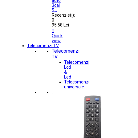
auto
3cai
5...
Recenzie(i):
0
95,58 Lei

Quick
view
Telecomenzi TV
Telecomenzi
TV
Telecomenzi
Lcd
&
Led
Telecomenzi
universale
.