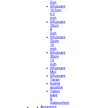
inch
Difuzoare
16.5cm
6.5
inch
Difuzoare
20cm
8
inch
Difuzoare
25cm
10
inch
Difuzoare
30cm
12
inch
Difuzoare
Mici
Difuzoare
Tavan
Incinte
acustice
Tuburi
bass
&
Subwoofere
Accesorii