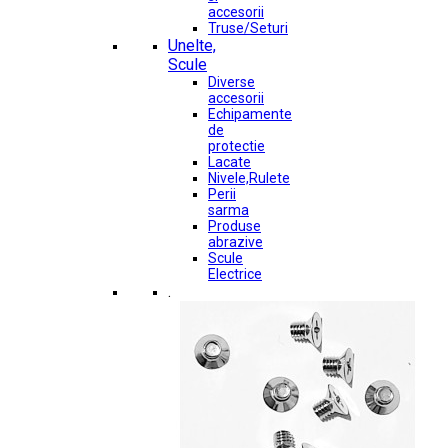
accesorii
Truse/Seturi
Unelte,
Scule
Diverse
accesorii
Echipamente
de
protectie
Lacate
Nivele,Rulete
Perii
sarma
Produse
abrazive
Scule
Electrice
.