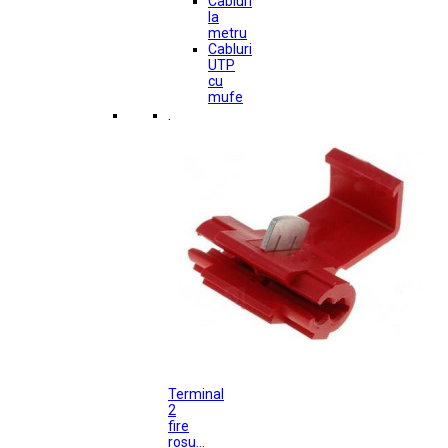
Cabluri
la
metru
Cabluri
UTP
cu
mufe
.
Terminal
2
fire
rosu...