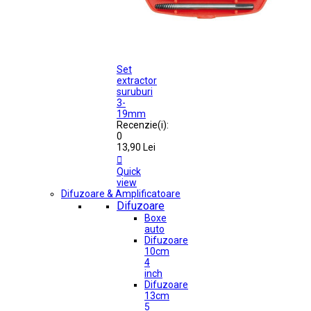
Set
extractor
suruburi
3-
19mm
Recenzie(i):
0
13,90 Lei

Quick
view
Difuzoare & Amplificatoare
Difuzoare
Boxe
auto
Difuzoare
10cm
4
inch
Difuzoare
13cm
5