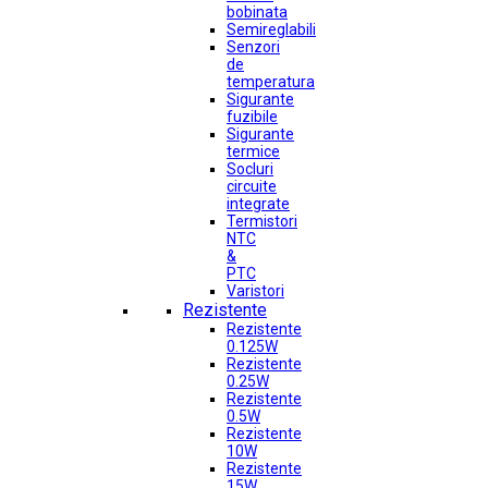
bobinata
Semireglabili
Senzori
de
temperatura
Sigurante
fuzibile
Sigurante
termice
Socluri
circuite
integrate
Termistori
NTC
&
PTC
Varistori
Rezistente
Rezistente
0.125W
Rezistente
0.25W
Rezistente
0.5W
Rezistente
10W
Rezistente
15W