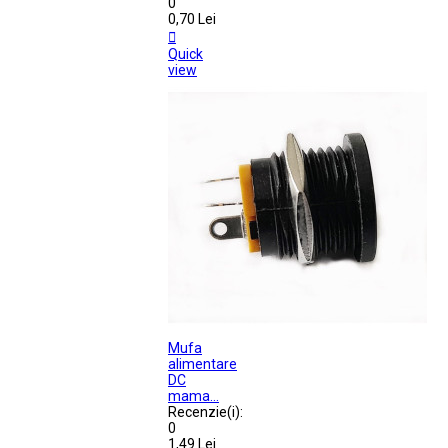
0
0,70 Lei

Quick
view
Mufa
alimentare
DC
mama...
Recenzie(i):
0
1,49 Lei