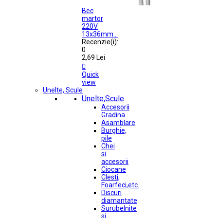
Bec
martor
220V
13x36mm...
Recenzie(i):
0
2,69 Lei

Quick
view
Unelte, Scule
Unelte,Scule
Accesorii
Gradina
Asamblare
Burghie,
pile
Chei
si
accesorii
Ciocane
Clesti,
Foarfeci,etc.
Discuri
diamantate
Surubelnite
si