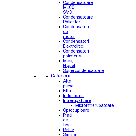
Condensatoare
MLCC
SMD
Condensatoare
Poliester
Condensatori
de
motor
Condensatori
Electrolitici
Condensatori
polimerici
Mica,
Nippel
Supercondensatoare
Categorii..
Alte
piese
Filtre
Inductoare
Intrerupatoare
Microintrerupatoare
Optocuploare
Placi
de
test
Relee
Sarma