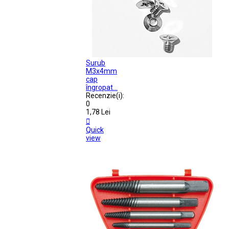
Surub
M3x4mm
cap
îngropat...
Recenzie(i):
0
1,78 Lei

Quick
view