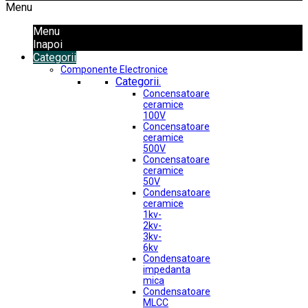
Menu
Menu
Inapoi
Categorii
Componente Electronice
Categorii.
Concensatoare
ceramice
100V
Concensatoare
ceramice
500V
Concensatoare
ceramice
50V
Condensatoare
ceramice
1kv-
2kv-
3kv-
6kv
Condensatoare
impedanta
mica
Condensatoare
MLCC