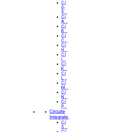
C.I
0-
9....
C.I
A....
C.I
B....
C.I
C....
C.I
H....
C.I
I....
C.I
K....
C.I
L....
C.I
M....
C.I
N....
C.I
P....
Circuite
Integrate.
C.I
S....
C.I