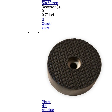
50x60mm
Recenzie(i):
0
0,70 Lei

Quick
view
.
Picior
din
cauciuc