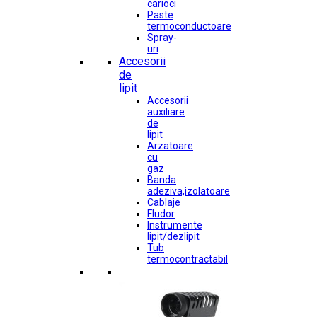
carioci
Paste
termoconductoare
Spray-
uri
Accesorii
de
lipit
Accesorii
auxiliare
de
lipit
Arzatoare
cu
gaz
Banda
adeziva,izolatoare
Cablaje
Fludor
Instrumente
lipit/dezlipit
Tub
termocontractabil
.