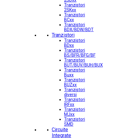
2SDxx
Tranzistori
2SKxx
Tranzistori
BCxx
Tranzistori
BDX/BDW/BDT
Tranzistori
Tranzistori
BDxx
Tranzistori
BS/BFR/BFG/BF
Tranzistori
BUT/BUV/BUH/BUX
Tranzistori
Buxx
Tranzistori
BUZxx
Tranzistori
diversi
Tranzistori
IRFxx
Tranzistori
MJxx
Tranzistori
SMD
Circuite
Integrate