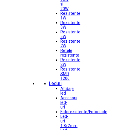
si
20W
Rezistente
1W
Rezistente
3W
Rezistente
5W
Rezistente
7W
Retele
rezistente
Rezistente
2W
Rezistente
SMD
1206
Leduri
AfiSaje
led
Accesorii
led-
uri
Fotorezistente/Fotodiode
Led-
uri
1.8/2mm