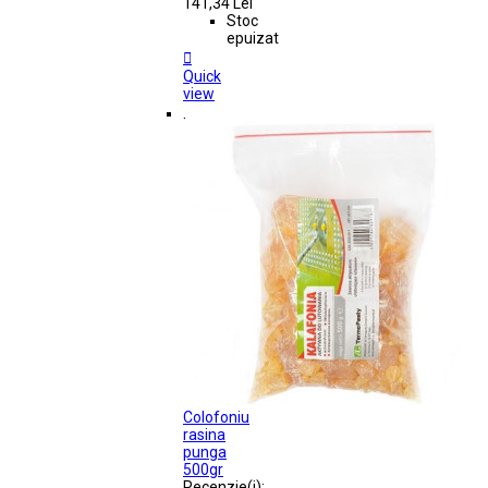
141,34 Lei
Stoc
epuizat

Quick
view
.
Colofoniu
rasina
punga
500gr
Recenzie(i):