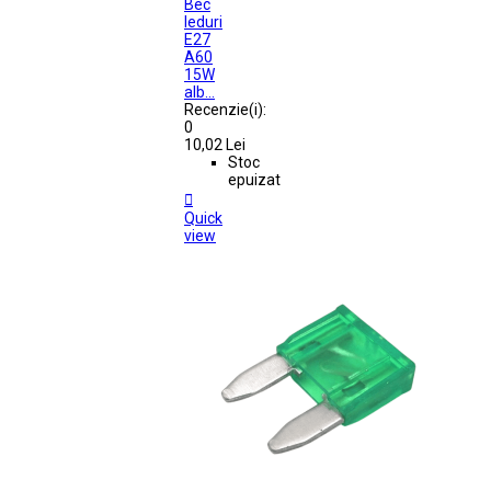
Bec
leduri
E27
A60
15W
alb...
Recenzie(i):
0
10,02 Lei
Stoc
epuizat

Quick
view