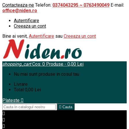
Contacteaza-ne
Telefon:
0374043295 ~ 0763490049
E-mail:
office@niden.ro
Autentificare
Creeaza un cont
Bine ai venit,
Autentificare
sau
Creeaza un cont
shopping_cart
Cos:
0
Produse - 0,00 Lei
Nu mai sunt produse in cosul tau
Livrare
Total
0,00 Lei
Plateste


Cauta


