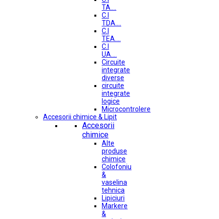
TA....
C.I
TDA....
C.I
TEA....
C.I
UA....
Circuite
integrate
diverse
circuite
integrate
logice
Microcontrolere
Accesorii chimice & Lipit
Accesorii
chimice
Alte
produse
chimice
Colofoniu
&
vaselina
tehnica
Lipiciuri
Markere
&