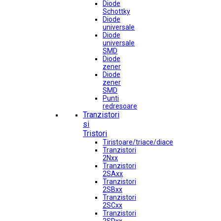
Diode
Schottky
Diode
universale
Diode
universale
SMD
Diode
zener
Diode
zener
SMD
Punti
redresoare
Tranzistori
si
Tristori
Tiristoare/triace/diace
Tranzistori
2Nxx
Tranzistori
2SAxx
Tranzistori
2SBxx
Tranzistori
2SCxx
Tranzistori