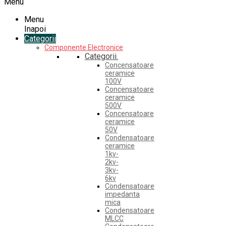
Menu
Menu
Inapoi
Categorii
Componente Electronice
Categorii.
Concensatoare
ceramice
100V
Concensatoare
ceramice
500V
Concensatoare
ceramice
50V
Condensatoare
ceramice
1kv-
2kv-
3kv-
6kv
Condensatoare
impedanta
mica
Condensatoare
MLCC