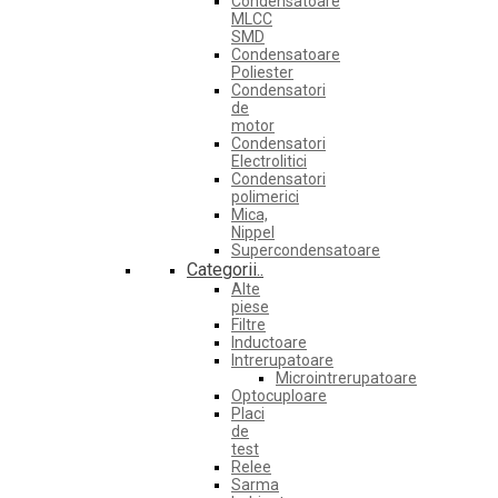
Condensatoare
MLCC
SMD
Condensatoare
Poliester
Condensatori
de
motor
Condensatori
Electrolitici
Condensatori
polimerici
Mica,
Nippel
Supercondensatoare
Categorii..
Alte
piese
Filtre
Inductoare
Intrerupatoare
Microintrerupatoare
Optocuploare
Placi
de
test
Relee
Sarma