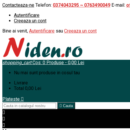
Contacteaza-ne
Telefon:
0374043295 ~ 0763490049
E-mail:
o
Autentificare
Creeaza un cont
Bine ai venit,
Autentificare
sau
Creeaza un cont
shopping_cart
Cos:
0
Produse - 0,00 Lei
Nu mai sunt produse in cosul tau
Livrare
Total
0,00 Lei
Plateste


Cauta


