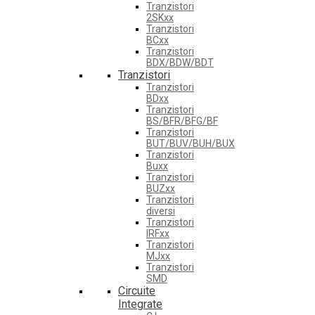
Tranzistori
2SKxx
Tranzistori
BCxx
Tranzistori
BDX/BDW/BDT
Tranzistori
Tranzistori
BDxx
Tranzistori
BS/BFR/BFG/BF
Tranzistori
BUT/BUV/BUH/BUX
Tranzistori
Buxx
Tranzistori
BUZxx
Tranzistori
diversi
Tranzistori
IRFxx
Tranzistori
MJxx
Tranzistori
SMD
Circuite
Integrate