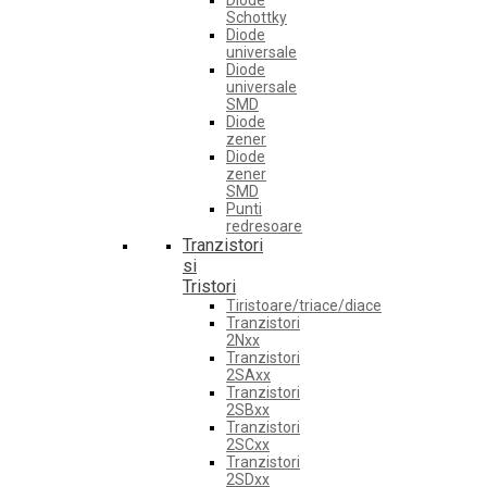
Diode
Schottky
Diode
universale
Diode
universale
SMD
Diode
zener
Diode
zener
SMD
Punti
redresoare
Tranzistori
si
Tristori
Tiristoare/triace/diace
Tranzistori
2Nxx
Tranzistori
2SAxx
Tranzistori
2SBxx
Tranzistori
2SCxx
Tranzistori
2SDxx