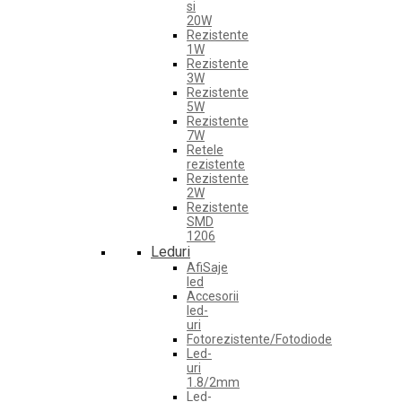
si
20W
Rezistente
1W
Rezistente
3W
Rezistente
5W
Rezistente
7W
Retele
rezistente
Rezistente
2W
Rezistente
SMD
1206
Leduri
AfiSaje
led
Accesorii
led-
uri
Fotorezistente/Fotodiode
Led-
uri
1.8/2mm
Led-