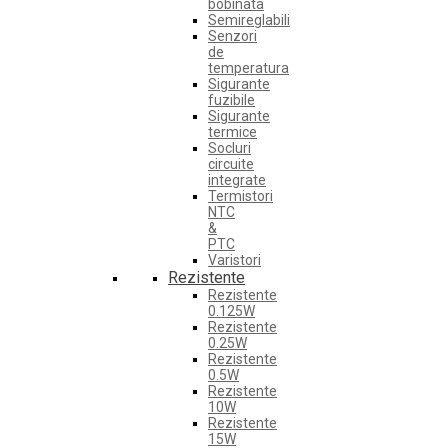
bobinata
Semireglabili
Senzori
de
temperatura
Sigurante
fuzibile
Sigurante
termice
Socluri
circuite
integrate
Termistori
NTC
&
PTC
Varistori
Rezistente
Rezistente
0.125W
Rezistente
0.25W
Rezistente
0.5W
Rezistente
10W
Rezistente
15W