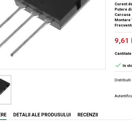
Curent d
Putere d
Carcasa
Montare
Frecven
9,61 
Cantitate

In st
Distribuiti
Autentifica
ERE
DETALII ALE PRODUSULUI
RECENZII