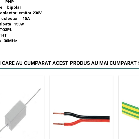
or PNP
re bipolar
colector-
emitor
230V
e colector 15A
isipata 150W
 TO3PL
THT
ta 30MHz
II CARE AU CUMPARAT ACEST PRODUS AU MAI CUMPARAT S