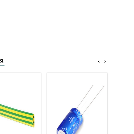
I:
<
>
Stoc epui