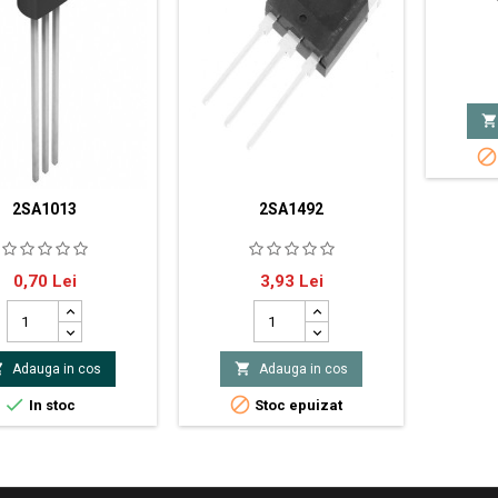
PNP-tran


2SA1013
2SA1492
 Tranzistor PNP 160V
PNP 180V 15A 130W
Pret
Pret
0,70 Lei
3,93 Lei
W &gt;15MHz capsula
producator Toshiba


Adauga in cos
Adauga in cos


In stoc
Stoc epuizat