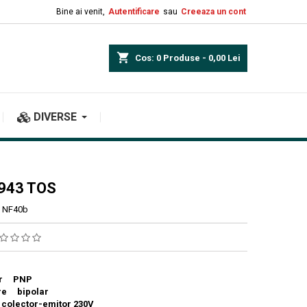
Bine ai venit,
Autentificare
sau
Creeaza un cont
shopping_cart
Cos:
0
Produse - 0,00 Lei
DIVERSE
943 TOS
NF40b
tor PNP
re bipolar
 colector-
emitor
230V