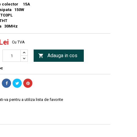
e colector 15A
isipata 150W
 TO3PL
 THT
ta 30MHz
Lei
Cu TVA
Adauga in cos

oc
ti-va pentru a utiliza lista de favorite