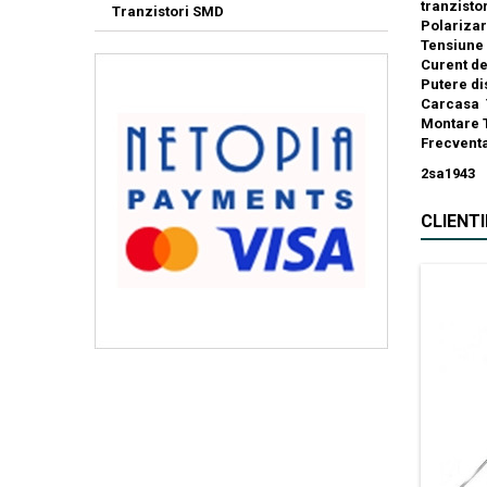
tranzist
Tranzistori SMD
Polariza
Tensiune 
Curent d
Putere d
Carcasa
Montare 
Frecven
2sa1943
CLIENT