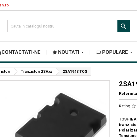
en.ro

CONTACTATI-NE
NOUTATI
POPULARE
ristori
Tranzistori 2SAxx
2SA1943 TOS
2SA1
Referinta
Rating
TOSHIBA
tranzis
Polariza
Tensiune