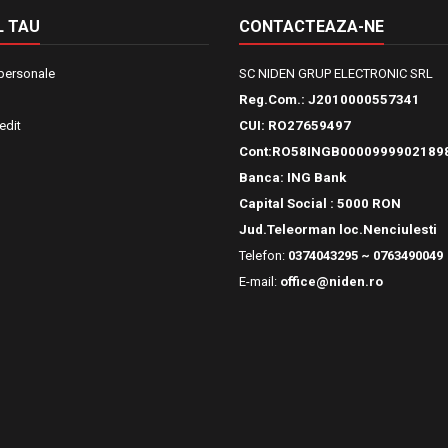
 TAU
CONTACTEAZA-NE
 personale
SC NIDEN GRUP ELECTRONIC SRL
Reg.Com.:
J2010000557341
edit
CUI: RO27659497
Cont:RO58INGB0000999902189
Banca: ING Bank
Capital Social : 5000 RON
Jud.Teleorman loc.Nenciulesti
Telefon:
0374043295 ~ 0763490049
E-mail:
office@niden.ro