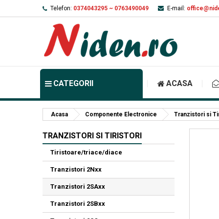
Telefon:
0374043295 ~ 0763490049
E-mail:
office@nid
CATEGORII
ACASA
Acasa
Componente Electronice
Tranzistori si Ti
TRANZISTORI SI TIRISTORI
Tiristoare/triace/diace
Tranzistori 2Nxx
Tranzistori 2SAxx
Tranzistori 2SBxx