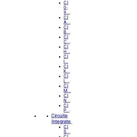
C.I
0-
9....
C.I
A....
C.I
B....
C.I
C....
C.I
H....
C.I
I....
C.I
K....
C.I
L....
C.I
M....
C.I
N....
C.I
P....
Circuite
Integrate.
C.I
S....
C.I