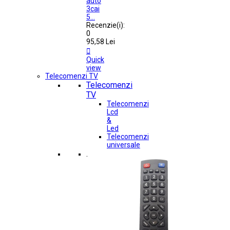
auto
3cai
5...
Recenzie(i):
0
95,58 Lei

Quick
view
Telecomenzi TV
Telecomenzi
TV
Telecomenzi
Lcd
&
Led
Telecomenzi
universale
.