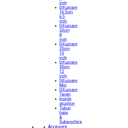
inch
Difuzoare
16.5cm
6.5
inch
Difuzoare
20cm
8
inch
Difuzoare
25cm
10
inch
Difuzoare
30cm
12
inch
Difuzoare
Mici
Difuzoare
Tavan
Incinte
acustice
Tuburi
bass
&
Subwoofere
Accesorii