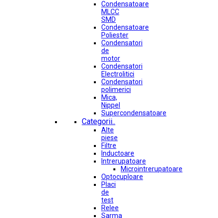
Condensatoare
MLCC
SMD
Condensatoare
Poliester
Condensatori
de
motor
Condensatori
Electrolitici
Condensatori
polimerici
Mica,
Nippel
Supercondensatoare
Categorii..
Alte
piese
Filtre
Inductoare
Intrerupatoare
Microintrerupatoare
Optocuploare
Placi
de
test
Relee
Sarma