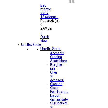
Bec
martor
220V
13x36mm...
Recenzie(i):
0
2,69 Lei

Quick
view
Unelte, Scule
Unelte,Scule
Accesorii
Gradina
Asamblare
Burghie,
pile
Chei
si
accesorii
Ciocane
Clesti,
Foarfeci,etc.
Discuri
diamantate
Surubelnite
si