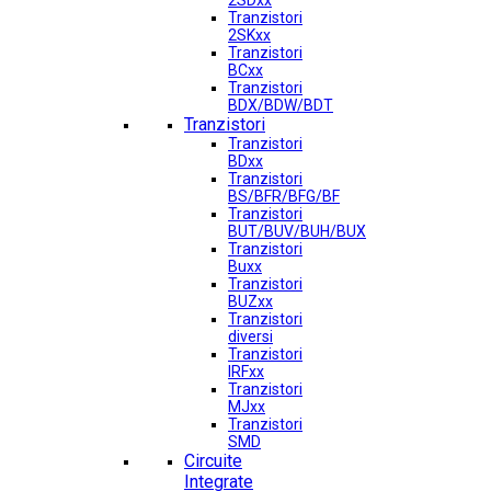
2SDxx
Tranzistori
2SKxx
Tranzistori
BCxx
Tranzistori
BDX/BDW/BDT
Tranzistori
Tranzistori
BDxx
Tranzistori
BS/BFR/BFG/BF
Tranzistori
BUT/BUV/BUH/BUX
Tranzistori
Buxx
Tranzistori
BUZxx
Tranzistori
diversi
Tranzistori
IRFxx
Tranzistori
MJxx
Tranzistori
SMD
Circuite
Integrate