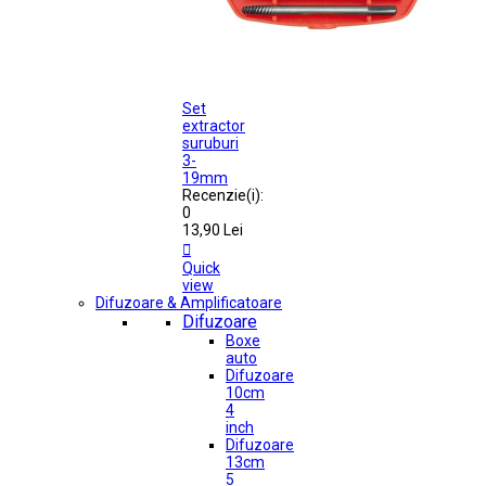
Set
extractor
suruburi
3-
19mm
Recenzie(i):
0
13,90 Lei

Quick
view
Difuzoare & Amplificatoare
Difuzoare
Boxe
auto
Difuzoare
10cm
4
inch
Difuzoare
13cm
5