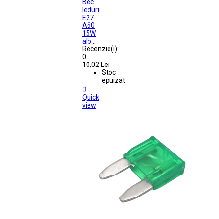
Bec
leduri
E27
A60
15W
alb...
Recenzie(i):
0
10,02 Lei
Stoc
epuizat

Quick
view