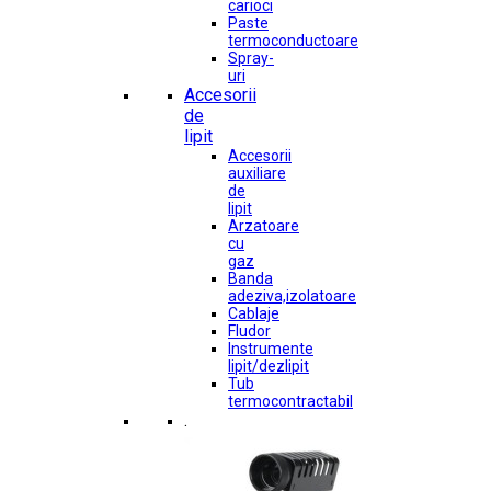
carioci
Paste
termoconductoare
Spray-
uri
Accesorii
de
lipit
Accesorii
auxiliare
de
lipit
Arzatoare
cu
gaz
Banda
adeziva,izolatoare
Cablaje
Fludor
Instrumente
lipit/dezlipit
Tub
termocontractabil
.