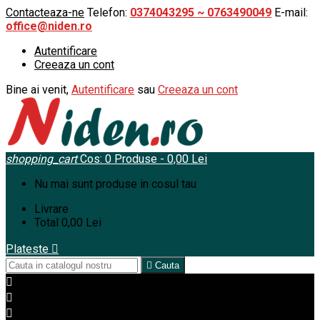
Contacteaza-ne
Telefon:
0374043295 ~ 0763490049
E-mail:
office@niden.ro
Autentificare
Creeaza un cont
Bine ai venit,
Autentificare
sau
Creeaza un cont
shopping_cart
Cos:
0
Produse - 0,00 Lei
Nu mai sunt produse in cosul tau
Livrare
Total
0,00 Lei
Plateste


Cauta


