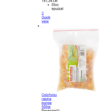
141,34 Lei
Stoc
epuizat

Quick
view
.
Colofoniu
rasina
punga
500gr
Recenzie(i):