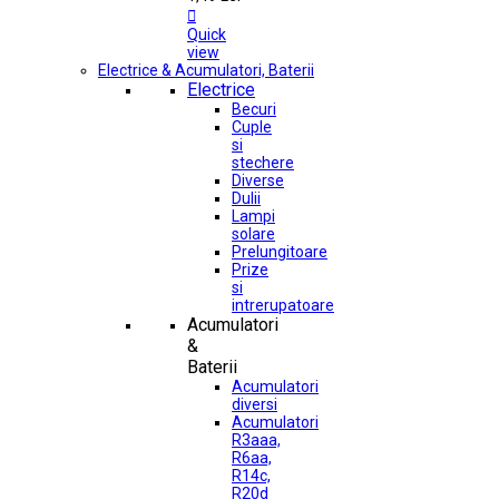

Quick
view
Electrice & Acumulatori, Baterii
Electrice
Becuri
Cuple
si
stechere
Diverse
Dulii
Lampi
solare
Prelungitoare
Prize
si
intrerupatoare
Acumulatori
&
Baterii
Acumulatori
diversi
Acumulatori
R3aaa,
R6aa,
R14c,
R20d