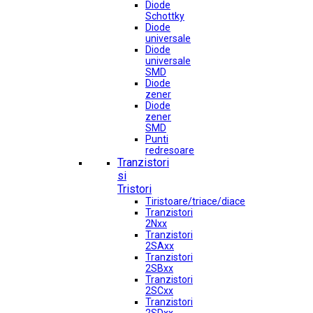
Diode
Schottky
Diode
universale
Diode
universale
SMD
Diode
zener
Diode
zener
SMD
Punti
redresoare
Tranzistori
si
Tristori
Tiristoare/triace/diace
Tranzistori
2Nxx
Tranzistori
2SAxx
Tranzistori
2SBxx
Tranzistori
2SCxx
Tranzistori