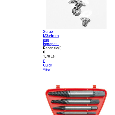
Surub
M3x4mm
cap
îngropat...
Recenzie(i):
0
1,78 Lei

Quick
view