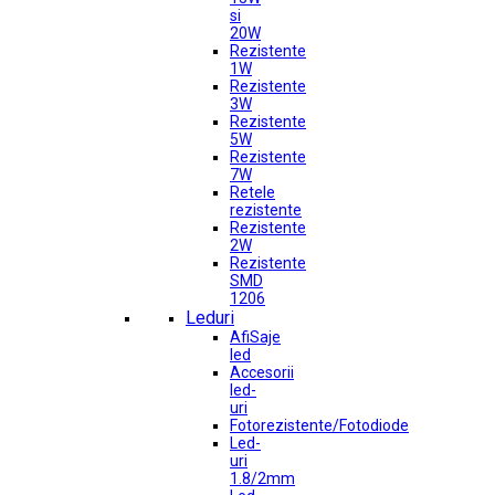
si
20W
Rezistente
1W
Rezistente
3W
Rezistente
5W
Rezistente
7W
Retele
rezistente
Rezistente
2W
Rezistente
SMD
1206
Leduri
AfiSaje
led
Accesorii
led-
uri
Fotorezistente/Fotodiode
Led-
uri
1.8/2mm