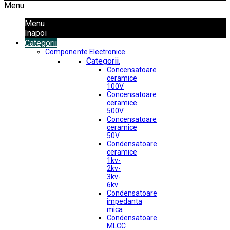
Menu
Menu
Inapoi
Categorii
Componente Electronice
Categorii.
Concensatoare
ceramice
100V
Concensatoare
ceramice
500V
Concensatoare
ceramice
50V
Condensatoare
ceramice
1kv-
2kv-
3kv-
6kv
Condensatoare
impedanta
mica
Condensatoare
MLCC