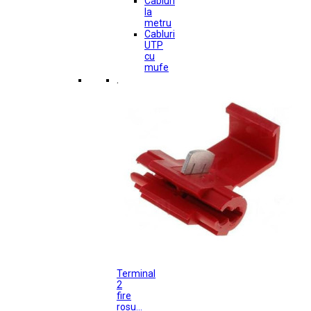
Cabluri
la
metru
Cabluri
UTP
cu
mufe
.
Terminal
2
fire
rosu...