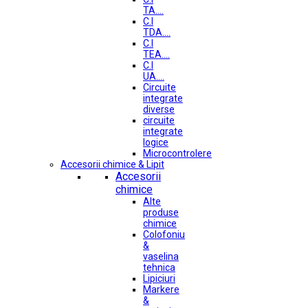
TA....
C.I
TDA....
C.I
TEA....
C.I
UA....
Circuite
integrate
diverse
circuite
integrate
logice
Microcontrolere
Accesorii chimice & Lipit
Accesorii
chimice
Alte
produse
chimice
Colofoniu
&
vaselina
tehnica
Lipiciuri
Markere
&