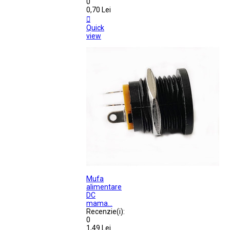
0
0,70 Lei

Quick
view
Mufa
alimentare
DC
mama...
Recenzie(i):
0
1,49 Lei