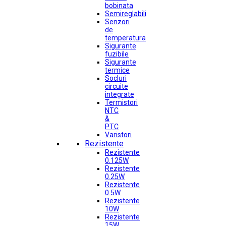
bobinata
Semireglabili
Senzori
de
temperatura
Sigurante
fuzibile
Sigurante
termice
Socluri
circuite
integrate
Termistori
NTC
&
PTC
Varistori
Rezistente
Rezistente
0.125W
Rezistente
0.25W
Rezistente
0.5W
Rezistente
10W
Rezistente
15W