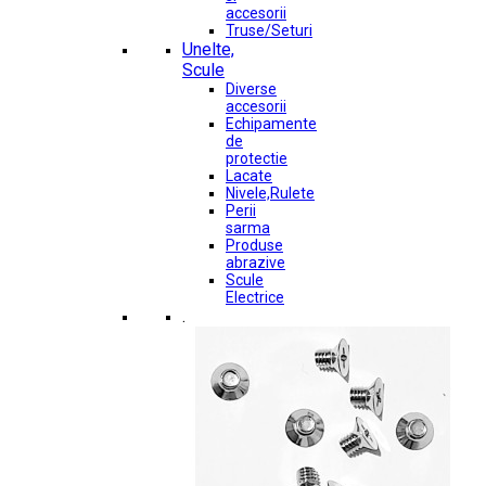
accesorii
Truse/Seturi
Unelte,
Scule
Diverse
accesorii
Echipamente
de
protectie
Lacate
Nivele,Rulete
Perii
sarma
Produse
abrazive
Scule
Electrice
.