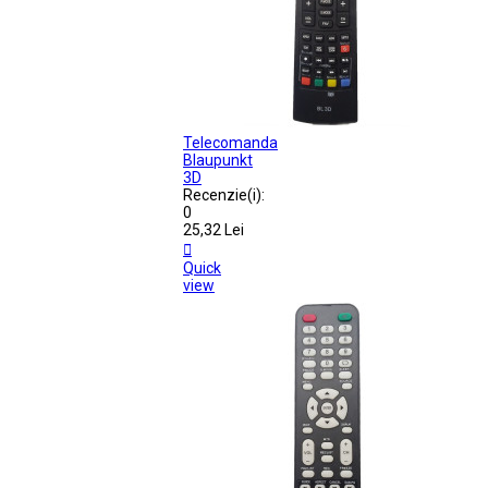
Telecomanda
Blaupunkt
3D
Recenzie(i):
0
25,32 Lei

Quick
view