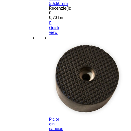
50x60mm
Recenzie(i):
0
0,70 Lei

Quick
view
.
Picior
din
cauciuc