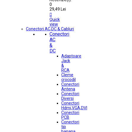
0
29,49 Lei

Quick
view
Conectori AC,DC & Cabluri
Conectori
AC
&
DC
Adaptoare
Jack
&
RCA
Cleme
crocodil
Conectori
Antena
Conectori
Diversi
Conectori
Hdmi,VGA,DVI
Conectori
PCB
Conectori
tip
banana