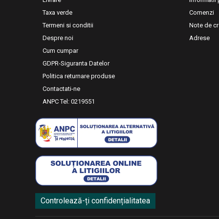
Taxa verde
Comenzi
Termeni si conditii
Note de cr
Despre noi
Adrese
Cum cumpar
GDPR-Siguranta Datelor
Politica returnare produse
Contactati-ne
ANPC Tel: 0219551
Controlează-ți confidențialitatea