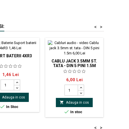
I:
<
>
RT BATERII 4XR3
CABLU JACK 3.5MM ST.
CLIPS 
TATA - DIN 5 PINI 1.5M
CARLIG
 pentru 4 baterii R3
Pret
1,46 Lei
ara fire de conectare.
Cablu jack 3.5 st. tata - DIN 5
- dime
Pret
6,00 Lei
pini 1.5m
dimensiu
Adauga in cos


Adauga in cos

In Stoc

In stoc
<
>