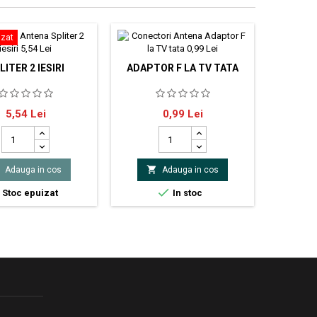
izat
LITER 2 IESIRI
ADAPTOR F LA TV TATA
MUFA
Adaptor F la TV tata
Mufa 
Pret
Pret
5,54 Lei
0,99 Lei


Adauga in cos
Adauga in cos

Stoc epuizat
In stoc