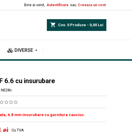
Bine ai venit,
Autentificare
sau
Creeaza un cont
shopping_cart
Cos:
0
Produse - 0,00 Lei
DIVERSE
F 6.6 cu insurubare
NE28c
tata, 6.8 mm insurubare cu garnitura cauciuc.
Lei
Cu TVA