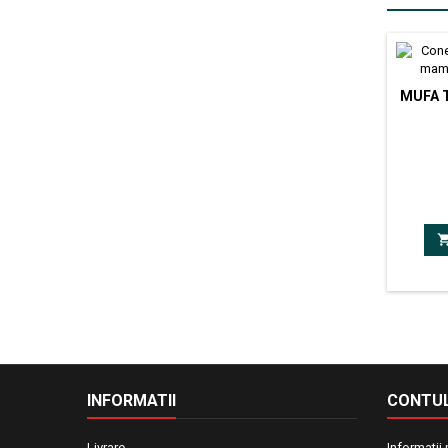
MUFA 
Mufa
INFORMATII
CONTUL
Livrare
Informatii