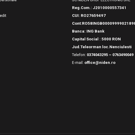
Reg.Com.:
J2010000557341
edit
CUI: RO27659497
Cont:RO58INGB0000999902189
Banca: ING Bank
Capital Social : 5000 RON
Jud.Teleorman loc.Nenciulesti
Telefon:
0374043295 ~ 0763490049
E-mail:
office@niden.ro