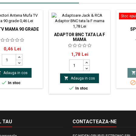
Stoc epu
TV MAMA 90 GRADE
SP
ADAPTOR BNC TATA LA F
MAMA
 TV mama 90 grade
Pret
0,46 Lei
Adaptor BNC tata la F mama
Pret
1,78 Lei


Adauga in cos

Adauga in cos


In stoc

In stoc
 TAU
CONTACTEAZA-NE
 personale
SC NIDEN GRUP ELECTRONIC SRL