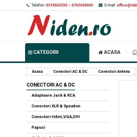
Telefon:
0374043295 ~ 0763490049
E-mail:
office@nid
CATEGORII
ACASA
Acasa
Conectori AC & DC
Conectori Antena
CONECTORI AC & DC
Adaptoare Jack & RCA
Conectori XLR & Speakon
Conectori Hdmi,VGA,DVI
Papuci