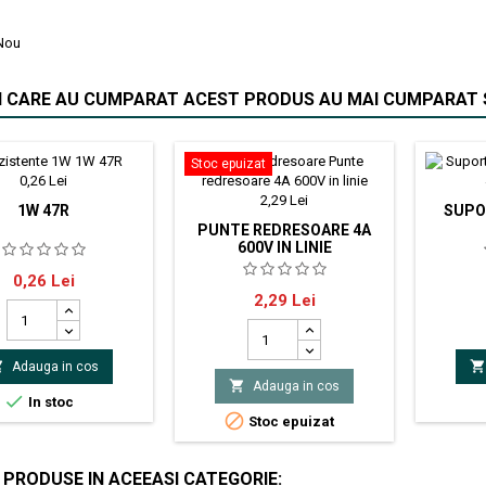
Nou
II CARE AU CUMPARAT ACEST PRODUS AU MAI CUMPARAT S
Stoc epuizat
1W 47R
SUPO
PUNTE REDRESOARE 4A
600V IN LINIE
tor carbonMontare
Suport
Pret
0,26 Lei
istenţă 47ΩPutere
DC COMPONENTS punte
(AAA), f
Pret
2,29 Lei
anţă ±5%Tensiune de
redresoare monofazată
max. 500VDimensiuni
Tensiune inversă max. 600V
carcasă
Curent de sarcină 4A


Adauga in cos
mDimensiuni terminale
Curent de şoc direct max. 150A

Adauga in cos
x26mmTensiune de
Terminale sârmă Ø1,3mm

In stoc
 max. 1kVTerminale

Stoc epuizat
axial
 PRODUSE IN ACEEASI CATEGORIE: