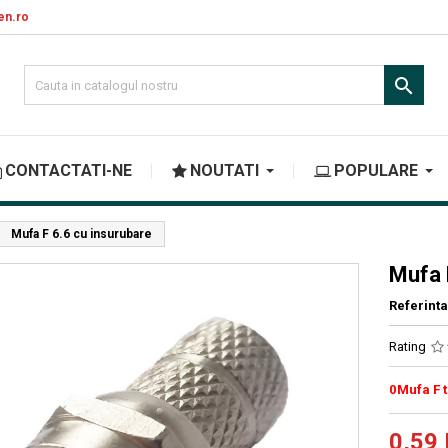
en.ro

CONTACTATI-NE
NOUTATI
POPULARE
Mufa F 6.6 cu insurubare
Mufa 
Referinta
Rating
0Mufa F 
0,59 