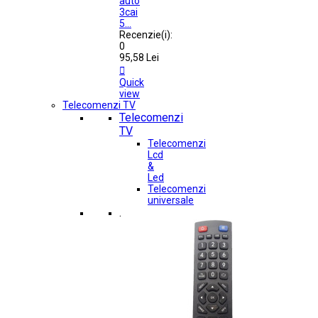
auto
3cai
5...
Recenzie(i):
0
95,58 Lei

Quick
view
Telecomenzi TV
Telecomenzi
TV
Telecomenzi
Lcd
&
Led
Telecomenzi
universale
.