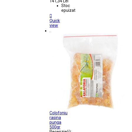
141,34 Lei
Stoc
epuizat

Quick
view
.
Colofoniu
rasina
punga
500gr
Recenzie(i):