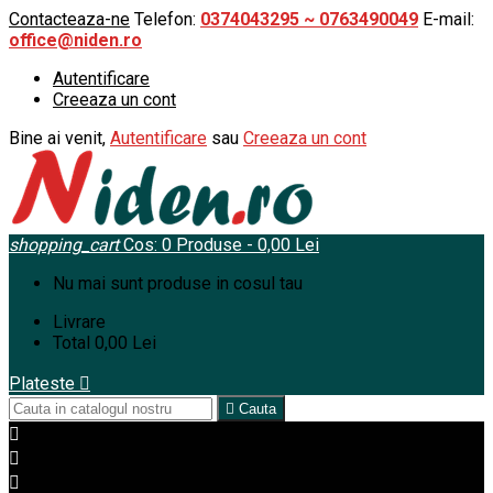
Contacteaza-ne
Telefon:
0374043295 ~ 0763490049
E-mail:
office@niden.ro
Autentificare
Creeaza un cont
Bine ai venit,
Autentificare
sau
Creeaza un cont
shopping_cart
Cos:
0
Produse - 0,00 Lei
Nu mai sunt produse in cosul tau
Livrare
Total
0,00 Lei
Plateste


Cauta


