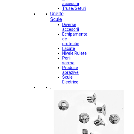
accesorii
Truse/Seturi
Unelte,
Scule
Diverse
accesorii
Echipamente
de
protectie
Lacate
Nivele,Rulete
Perii
sarma
Produse
abrazive
Scule
Electrice
.