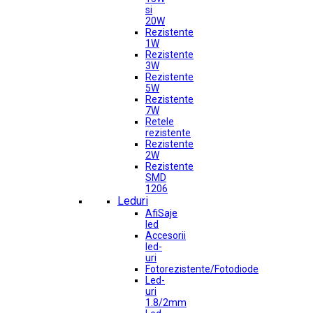
si
20W
Rezistente
1W
Rezistente
3W
Rezistente
5W
Rezistente
7W
Retele
rezistente
Rezistente
2W
Rezistente
SMD
1206
Leduri
AfiSaje
led
Accesorii
led-
uri
Fotorezistente/Fotodiode
Led-
uri
1.8/2mm