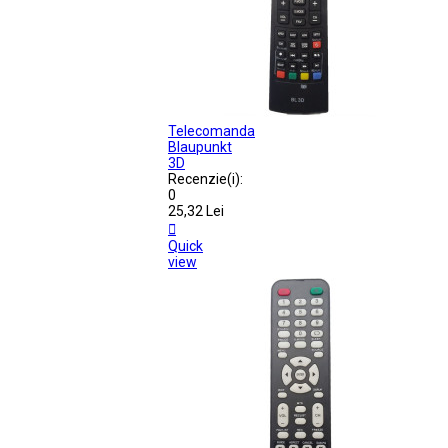
Telecomanda
Blaupunkt
3D
Recenzie(i):
0
25,32 Lei

Quick
view