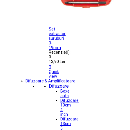
Set
extractor
suruburi
3-
19mm
Recenzie(i):
0
13,90 Lei

Quick
view
Difuzoare & Amplificatoare
Difuzoare
Boxe
auto
Difuzoare
10cm
4
inch
Difuzoare
13cm
5