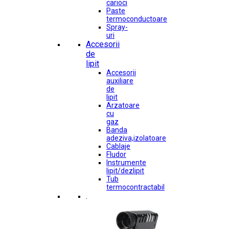
carioci
Paste
termoconductoare
Spray-
uri
Accesorii
de
lipit
Accesorii
auxiliare
de
lipit
Arzatoare
cu
gaz
Banda
adeziva,izolatoare
Cablaje
Fludor
Instrumente
lipit/dezlipit
Tub
termocontractabil
.