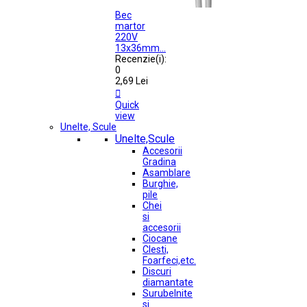
Bec
martor
220V
13x36mm...
Recenzie(i):
0
2,69 Lei

Quick
view
Unelte, Scule
Unelte,Scule
Accesorii
Gradina
Asamblare
Burghie,
pile
Chei
si
accesorii
Ciocane
Clesti,
Foarfeci,etc.
Discuri
diamantate
Surubelnite
si