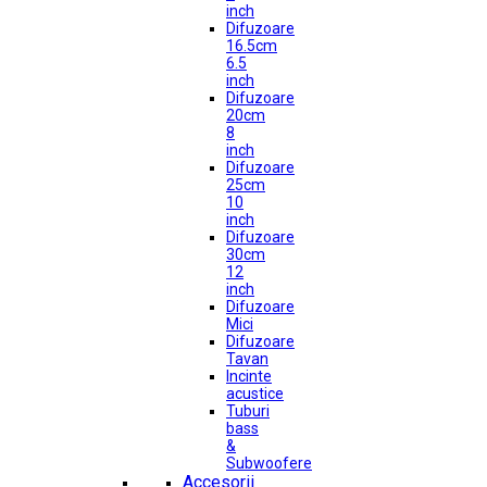
inch
Difuzoare
16.5cm
6.5
inch
Difuzoare
20cm
8
inch
Difuzoare
25cm
10
inch
Difuzoare
30cm
12
inch
Difuzoare
Mici
Difuzoare
Tavan
Incinte
acustice
Tuburi
bass
&
Subwoofere
Accesorii