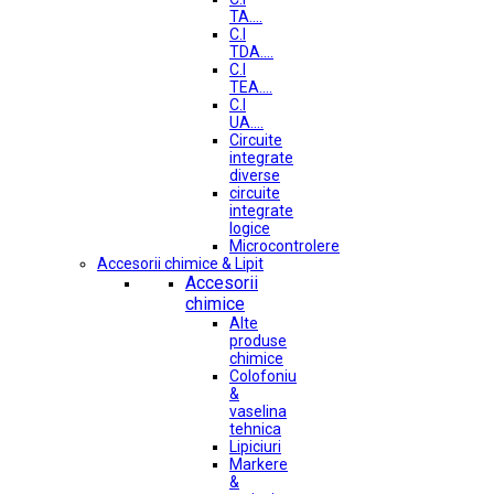
TA....
C.I
TDA....
C.I
TEA....
C.I
UA....
Circuite
integrate
diverse
circuite
integrate
logice
Microcontrolere
Accesorii chimice & Lipit
Accesorii
chimice
Alte
produse
chimice
Colofoniu
&
vaselina
tehnica
Lipiciuri
Markere
&