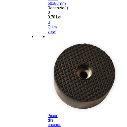
50x60mm
Recenzie(i):
0
0,70 Lei

Quick
view
.
Picior
din
cauciuc