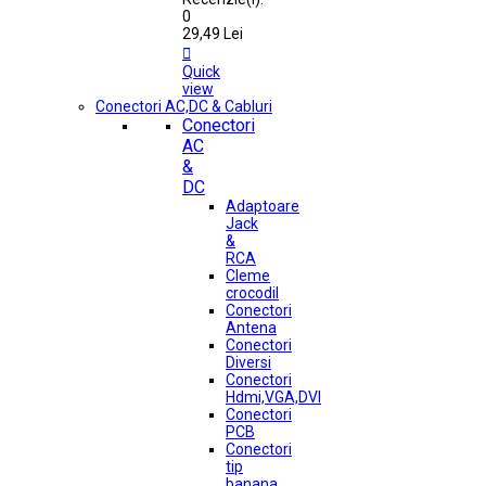
0
29,49 Lei

Quick
view
Conectori AC,DC & Cabluri
Conectori
AC
&
DC
Adaptoare
Jack
&
RCA
Cleme
crocodil
Conectori
Antena
Conectori
Diversi
Conectori
Hdmi,VGA,DVI
Conectori
PCB
Conectori
tip
banana