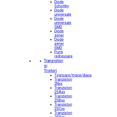
Diode
Schottky
Diode
universale
Diode
universale
SMD
Diode
zener
Diode
zener
SMD
Punti
redresoare
Tranzistori
si
Tristori
Tiristoare/triace/diace
Tranzistori
2Nxx
Tranzistori
2SAxx
Tranzistori
2SBxx
Tranzistori
2SCxx
Tranzistori