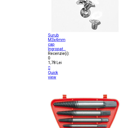
Surub
M3x4mm
cap
îngropat...
Recenzie(i):
0
1,78 Lei

Quick
view