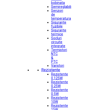
bobinata
Semireglabili
Senzori
de
temperatura
Sigurante
fuzibile
Sigurante
termice
Socluri
circuite
integrate
Termistori
NTC
&
PTC
Varistori
Rezistente
Rezistente
0.125W
Rezistente
0.25W
Rezistente
0.5W
Rezistente
10W
Rezistente
15W