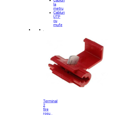
Cabluri
la
metru
Cabluri
UTP
cu
mufe
.
Terminal
2
fire
rosu...