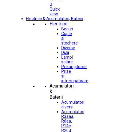

Quick
view
Electrice & Acumulatori, Baterii
Electrice
Becuri
Cuple
si
stechere
Diverse
Dulii
Lampi
solare
Prelungitoare
Prize
si
intrerupatoare
Acumulatori
&
Baterii
Acumulatori
diversi
Acumulatori
R3aaa,
R6aa,
R14c,
R20d