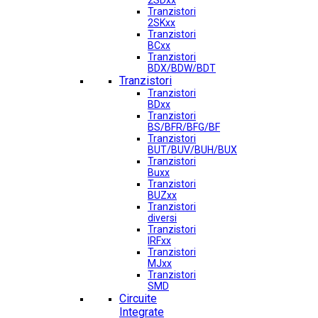
2SDxx
Tranzistori
2SKxx
Tranzistori
BCxx
Tranzistori
BDX/BDW/BDT
Tranzistori
Tranzistori
BDxx
Tranzistori
BS/BFR/BFG/BF
Tranzistori
BUT/BUV/BUH/BUX
Tranzistori
Buxx
Tranzistori
BUZxx
Tranzistori
diversi
Tranzistori
IRFxx
Tranzistori
MJxx
Tranzistori
SMD
Circuite
Integrate