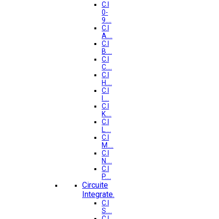
C.I
0-
9....
C.I
A....
C.I
B....
C.I
C....
C.I
H....
C.I
I....
C.I
K....
C.I
L....
C.I
M....
C.I
N....
C.I
P....
Circuite
Integrate.
C.I
S....
C.I