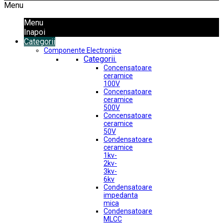
Menu
Menu
Inapoi
Categorii
Componente Electronice
Categorii.
Concensatoare
ceramice
100V
Concensatoare
ceramice
500V
Concensatoare
ceramice
50V
Condensatoare
ceramice
1kv-
2kv-
3kv-
6kv
Condensatoare
impedanta
mica
Condensatoare
MLCC