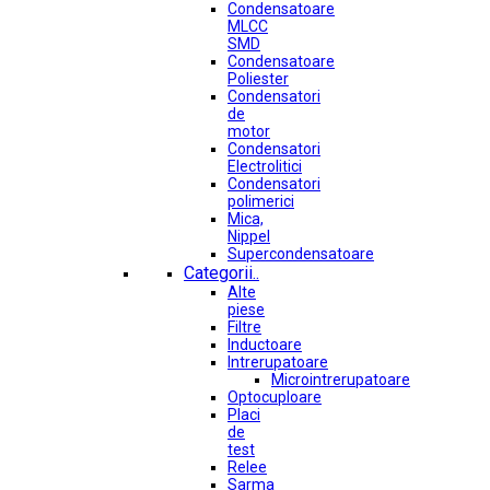
Condensatoare
MLCC
SMD
Condensatoare
Poliester
Condensatori
de
motor
Condensatori
Electrolitici
Condensatori
polimerici
Mica,
Nippel
Supercondensatoare
Categorii..
Alte
piese
Filtre
Inductoare
Intrerupatoare
Microintrerupatoare
Optocuploare
Placi
de
test
Relee
Sarma