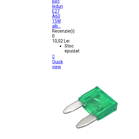
Bec
leduri
E27
A60
15W
alb...
Recenzie(i):
0
10,02 Lei
Stoc
epuizat

Quick
view