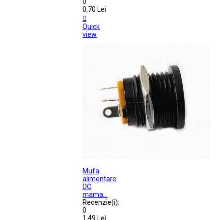
0
0,70 Lei

Quick
view
Mufa
alimentare
DC
mama...
Recenzie(i):
0
1,49 Lei