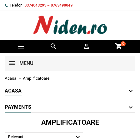
Telefon:
0374043295 ~ 0763490049
0



shopping_cart
MENU
Acasa
Amplificatoare
ACASA
PAYMENTS
AMPLIFICATOARE

Relevanta