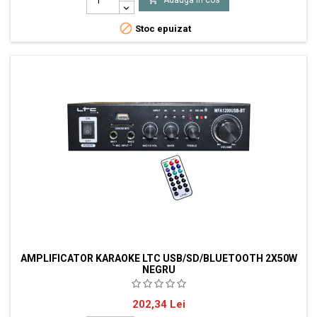
pentru sunetele de bass si inalte - telecomanda - culoare: argintiu

Stoc epuizat
AMPLIFICATOR KARAOKE LTC USB/SD/BLUETOOTH 2X50W
NEGRU
Amplificator stereo pentru karaoke, de dimensiuni compacte -
Pret
202,34 Lei
Bluetooth - intrari USB si SD - 2 intrari microfon si 1 intrare de linie -