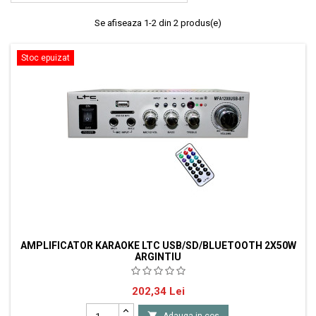
Se afiseaza 1-2 din 2 produs(e)
Stoc epuizat
AMPLIFICATOR KARAOKE LTC USB/SD/BLUETOOTH 2X50W
ARGINTIU
Amplificator stereo pentru karaoke, de dimensiuni compacte -
Pret
202,34 Lei
Bluetooth - intrari USB si SD - 2 intrari microfon si 1 intrare de linie -
reglaj de volum pentru intrarile de microfon si de linie - reglaj de ton

Adauga in cos