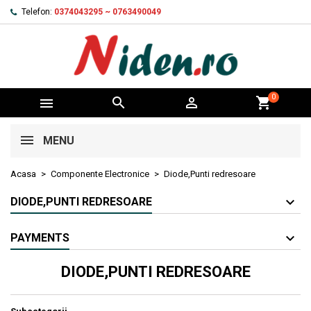
Telefon:
0374043295 ~ 0763490049
0



shopping_cart
MENU
Acasa
Componente Electronice
Diode,Punti redresoare
DIODE,PUNTI REDRESOARE
PAYMENTS
DIODE,PUNTI REDRESOARE