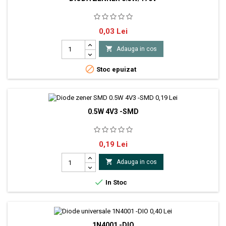
0Dioda zenner 0.5W/170V
Pret
0,03 Lei

Adauga in cos

Stoc epuizat
0.5W 4V3 -SMD
diodă Zener Putere disipată 0.5W Tensiune Zener 4.3V
Pret
0,19 Lei
Montare SMD Toleranţă ±2% Carcasă MiniMELF o
singură diodă

Adauga in cos

In Stoc
1N4001 -DIO