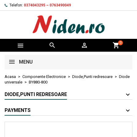
Telefon:
0374043295 ~ 0763490049
0



shopping_cart
MENU
Acasa
Componente Electronice
Diode,Punti redresoare
Diode
universale
BY880-800
DIODE,PUNTI REDRESOARE
PAYMENTS