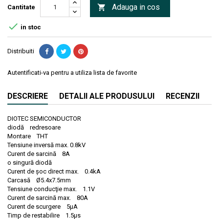
Adauga in cos

Cantitate

in stoc
Distribuiti
Autentificati-va pentru a utiliza lista de favorite
DESCRIERE
DETALII ALE PRODUSULUI
RECENZII
DIOTEC SEMICONDUCTOR
diodă redresoare
Montare THT
Tensiune inversă max. 0.8kV
Curent de sarcină 8A
o singură diodă
Curent de şoc direct max. 0.4kA
Carcasă Ø5.4x7.5mm
Tensiune conducţie max. 1.1V
Curent de sarcină max. 80A
Curent de scurgere 5µA
Timp de restabilire 1.5µs