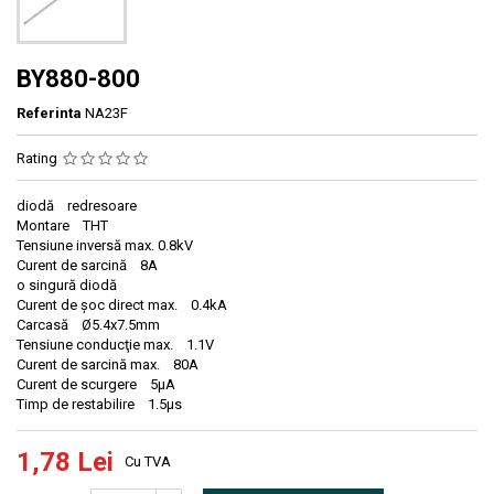
BY880-800
Referinta
NA23F
Rating
diodă redresoare
Montare THT
Tensiune inversă max. 0.8kV
Curent de sarcină 8A
o singură diodă
Curent de şoc direct max. 0.4kA
Carcasă Ø5.4x7.5mm
Tensiune conducţie max. 1.1V
Curent de sarcină max. 80A
Curent de scurgere 5µA
Timp de restabilire 1.5µs
1,78 Lei
Cu TVA