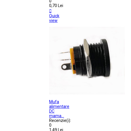
0
0,70 Lei

Quick
view
Mufa
alimentare
DC
mama...
Recenzie(i):
0
1,49 Lei