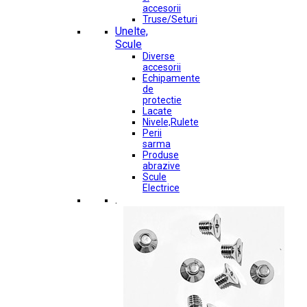
accesorii
Truse/Seturi
Unelte,
Scule
Diverse
accesorii
Echipamente
de
protectie
Lacate
Nivele,Rulete
Perii
sarma
Produse
abrazive
Scule
Electrice
.