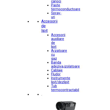
carioci
Paste
termoconductoare
Spray-
uri
Accesorii
de
lipit
Accesorii
auxiliare
de
lipit
Arzatoare
cu
gaz
Banda
adeziva,izolatoare
Cablaje
Fludor
Instrumente
lipit/dezlipit
Tub
termocontractabil
.