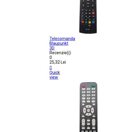
Telecomanda
Blaupunkt
3D
Recenzie(i):
0
25,32 Lei

Quick
view