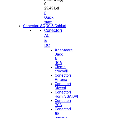
0
29,49 Lei

Quick
view
Conectori AC,DC & Cabluri
Conectori
AC
&
DC
Adaptoare
Jack
&
RCA
Cleme
crocodil
Conectori
Antena
Conectori
Diversi
Conectori
Hdmi,VGA,DVI
Conectori
PCB
Conectori
tip
banana