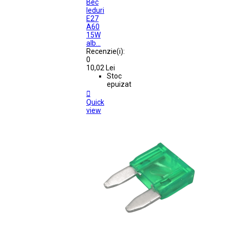
Bec
leduri
E27
A60
15W
alb...
Recenzie(i):
0
10,02 Lei
Stoc
epuizat

Quick
view