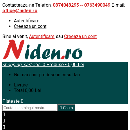
Contacteaza-ne
Telefon:
0374043295 ~ 0763490049
E-mail:
office@niden.ro
Autentificare
Creeaza un cont
Bine ai venit,
Autentificare
sau
Creeaza un cont
shopping_cart
Cos:
0
Produse - 0,00 Lei
Nu mai sunt produse in cosul tau
Livrare
Total
0,00 Lei
Plateste


Cauta


