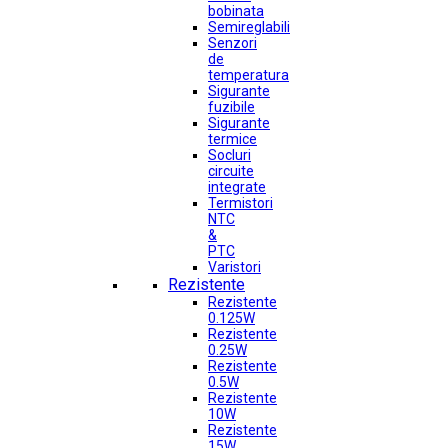
bobinata
Semireglabili
Senzori
de
temperatura
Sigurante
fuzibile
Sigurante
termice
Socluri
circuite
integrate
Termistori
NTC
&
PTC
Varistori
Rezistente
Rezistente
0.125W
Rezistente
0.25W
Rezistente
0.5W
Rezistente
10W
Rezistente
15W