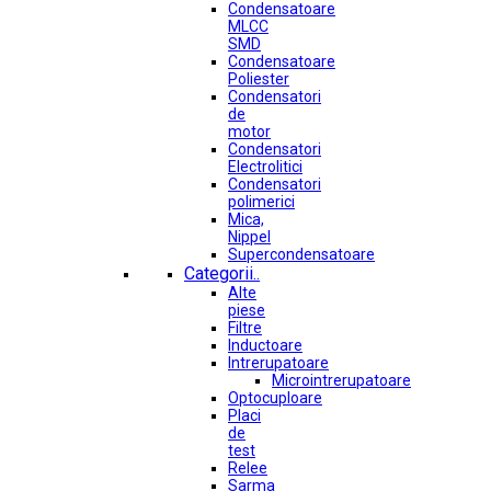
Condensatoare
MLCC
SMD
Condensatoare
Poliester
Condensatori
de
motor
Condensatori
Electrolitici
Condensatori
polimerici
Mica,
Nippel
Supercondensatoare
Categorii..
Alte
piese
Filtre
Inductoare
Intrerupatoare
Microintrerupatoare
Optocuploare
Placi
de
test
Relee
Sarma