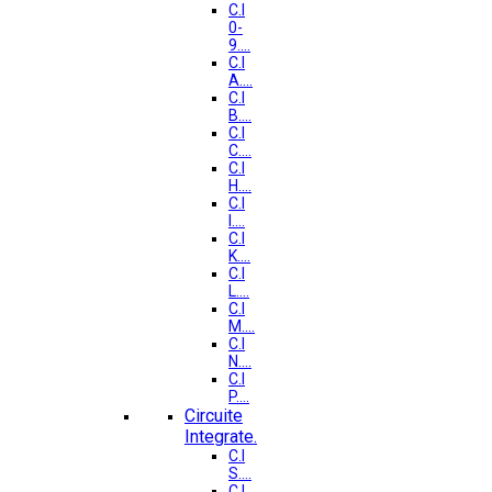
C.I
0-
9....
C.I
A....
C.I
B....
C.I
C....
C.I
H....
C.I
I....
C.I
K....
C.I
L....
C.I
M....
C.I
N....
C.I
P....
Circuite
Integrate.
C.I
S....
C.I