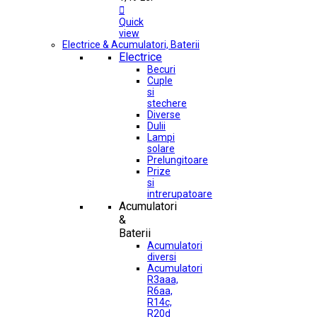

Quick
view
Electrice & Acumulatori, Baterii
Electrice
Becuri
Cuple
si
stechere
Diverse
Dulii
Lampi
solare
Prelungitoare
Prize
si
intrerupatoare
Acumulatori
&
Baterii
Acumulatori
diversi
Acumulatori
R3aaa,
R6aa,
R14c,
R20d