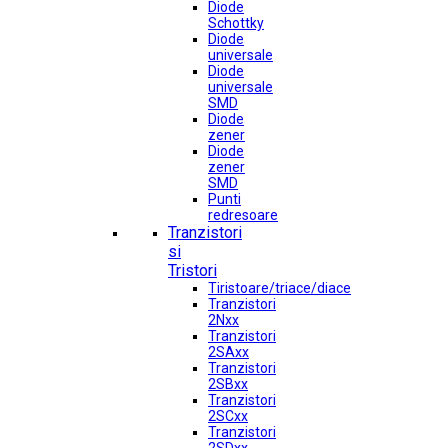
Diode
Schottky
Diode
universale
Diode
universale
SMD
Diode
zener
Diode
zener
SMD
Punti
redresoare
Tranzistori
si
Tristori
Tiristoare/triace/diace
Tranzistori
2Nxx
Tranzistori
2SAxx
Tranzistori
2SBxx
Tranzistori
2SCxx
Tranzistori