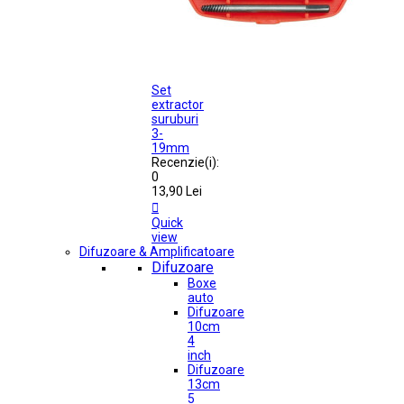
Set
extractor
suruburi
3-
19mm
Recenzie(i):
0
13,90 Lei

Quick
view
Difuzoare & Amplificatoare
Difuzoare
Boxe
auto
Difuzoare
10cm
4
inch
Difuzoare
13cm
5