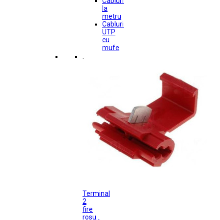
Cabluri
la
metru
Cabluri
UTP
cu
mufe
.
Terminal
2
fire
rosu...