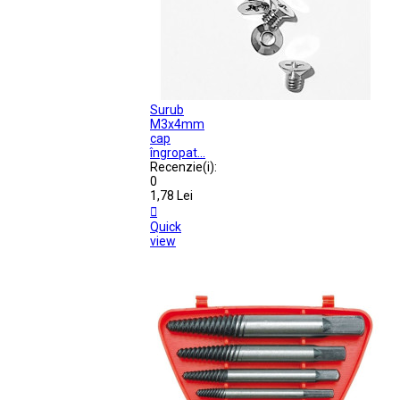
Surub
M3x4mm
cap
îngropat...
Recenzie(i):
0
1,78 Lei

Quick
view