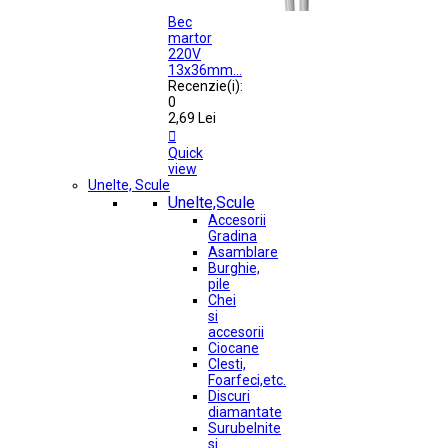
Bec
martor
220V
13x36mm...
Recenzie(i):
0
2,69 Lei

Quick
view
Unelte, Scule
Unelte,Scule
Accesorii
Gradina
Asamblare
Burghie,
pile
Chei
si
accesorii
Ciocane
Clesti,
Foarfeci,etc.
Discuri
diamantate
Surubelnite
si