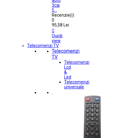
auto
3cai
5...
Recenzie(i):
0
95,58 Lei

Quick
view
Telecomenzi TV
Telecomenzi
TV
Telecomenzi
Lcd
&
Led
Telecomenzi
universale
.