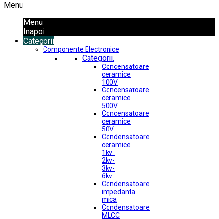
Menu
Menu
Inapoi
Categorii
Componente Electronice
Categorii.
Concensatoare
ceramice
100V
Concensatoare
ceramice
500V
Concensatoare
ceramice
50V
Condensatoare
ceramice
1kv-
2kv-
3kv-
6kv
Condensatoare
impedanta
mica
Condensatoare
MLCC