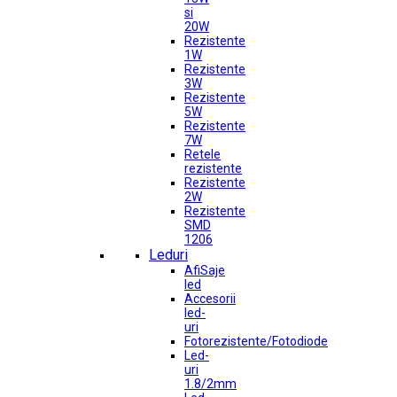
si
20W
Rezistente
1W
Rezistente
3W
Rezistente
5W
Rezistente
7W
Retele
rezistente
Rezistente
2W
Rezistente
SMD
1206
Leduri
AfiSaje
led
Accesorii
led-
uri
Fotorezistente/Fotodiode
Led-
uri
1.8/2mm