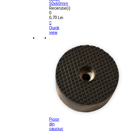
50x60mm
Recenzie(i):
0
0,70 Lei

Quick
view
.
Picior
din
cauciuc