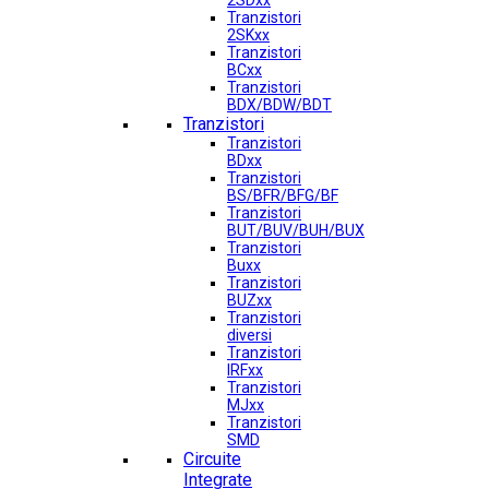
2SDxx
Tranzistori
2SKxx
Tranzistori
BCxx
Tranzistori
BDX/BDW/BDT
Tranzistori
Tranzistori
BDxx
Tranzistori
BS/BFR/BFG/BF
Tranzistori
BUT/BUV/BUH/BUX
Tranzistori
Buxx
Tranzistori
BUZxx
Tranzistori
diversi
Tranzistori
IRFxx
Tranzistori
MJxx
Tranzistori
SMD
Circuite
Integrate