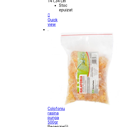
141,34 Lei
Stoc
epuizat

Quick
view
.
Colofoniu
rasina
punga
500gr
Recenzie(i):