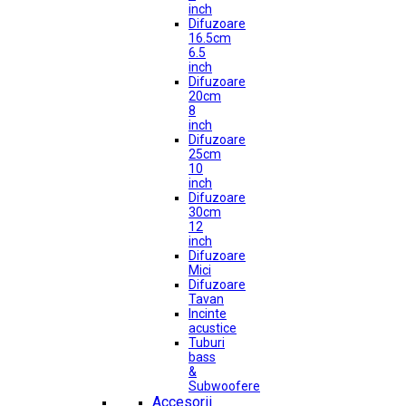
inch
Difuzoare
16.5cm
6.5
inch
Difuzoare
20cm
8
inch
Difuzoare
25cm
10
inch
Difuzoare
30cm
12
inch
Difuzoare
Mici
Difuzoare
Tavan
Incinte
acustice
Tuburi
bass
&
Subwoofere
Accesorii