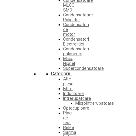
Condensatoare
MLCC
SMD
Condensatoare
Poliester
Condensatori
de
motor
Condensatori
Electrolitici
Condensatori
polimerici
Mica,
Nippel
Supercondensatoare
Categorii..
Alte
piese
Filtre
Inductoare
Intrerupatoare
Microintrerupatoare
Optocuploare
Placi
de
test
Relee
Sarma