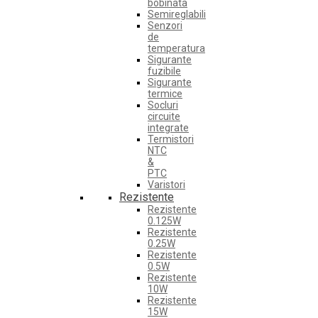
bobinata
Semireglabili
Senzori
de
temperatura
Sigurante
fuzibile
Sigurante
termice
Socluri
circuite
integrate
Termistori
NTC
&
PTC
Varistori
Rezistente
Rezistente
0.125W
Rezistente
0.25W
Rezistente
0.5W
Rezistente
10W
Rezistente
15W