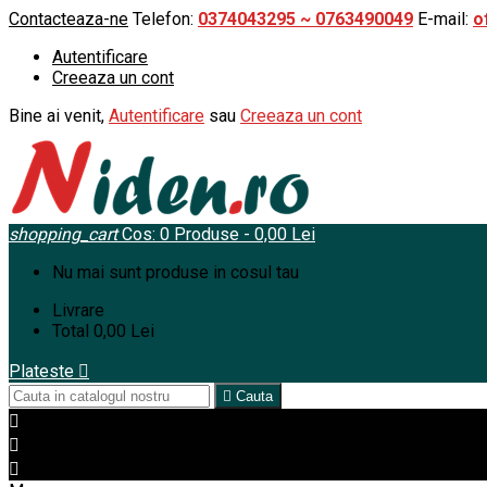
Contacteaza-ne
Telefon:
0374043295 ~ 0763490049
E-mail:
o
Autentificare
Creeaza un cont
Bine ai venit,
Autentificare
sau
Creeaza un cont
shopping_cart
Cos:
0
Produse - 0,00 Lei
Nu mai sunt produse in cosul tau
Livrare
Total
0,00 Lei
Plateste


Cauta


