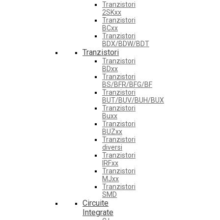
Tranzistori
2SKxx
Tranzistori
BCxx
Tranzistori
BDX/BDW/BDT
Tranzistori
Tranzistori
BDxx
Tranzistori
BS/BFR/BFG/BF
Tranzistori
BUT/BUV/BUH/BUX
Tranzistori
Buxx
Tranzistori
BUZxx
Tranzistori
diversi
Tranzistori
IRFxx
Tranzistori
MJxx
Tranzistori
SMD
Circuite
Integrate