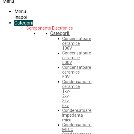
Menu
Menu
Inapoi
Categorii
Componente Electronice
Categorii.
Concensatoare
ceramice
100V
Concensatoare
ceramice
500V
Concensatoare
ceramice
50V
Condensatoare
ceramice
1kv-
2kv-
3kv-
6kv
Condensatoare
impedanta
mica
Condensatoare
MLCC