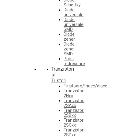
Diode
Schottky
Diode
universale
Diode
universale
SMD
Diode
zener
Diode
zener
SMD
Punti
redresoare
Tranzistori
si
Tristori
Tiristoare/triace/diace
Tranzistori
2Nxx
Tranzistori
2SAxx
Tranzistori
2SBxx
Tranzistori
2SCxx
Tranzistori
2SDxx