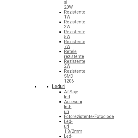
si
20W
Rezistente
1W
Rezistente
3W
Rezistente
5W
Rezistente
7W
Retele
rezistente
Rezistente
2W
Rezistente
SMD
1206
Leduri
AfiSaje
led
Accesorii
led-
uri
Fotorezistente/Fotodiode
Led-
uri
1.8/2mm
Led-