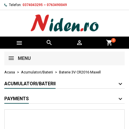
Telefon:
0374043295 ~ 0763490049
0



shopping_cart
MENU
Acasa
Acumulatori/Baterii
Baterie 3V CR2016 Maxell
ACUMULATORI/BATERII
PAYMENTS