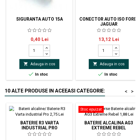
SIGURANTA AUTO 15A
CONECTOR AUTO ISO FORD,
JAGUAR
Siguranta fuzibilaPentru
Conector auto ISO Ford, Jaguar -
Pret
Pret
0,40 Lei
13,12 Lei
autoturismeDimensiune:19x18x5mm
si pentru Lincoln, Mazda,
Mercury, Nissan


Adauga in cos
Adauga in cos


In stoc
In stoc
10 ALTE PRODUSE IN ACEEASI CATEGORIE:
<
>
Stoc epuizat
BATERIE R3 VARTA
BATERIE ALCALINA AG3
INDUSTRIAL PRO
EXTREME REBEL