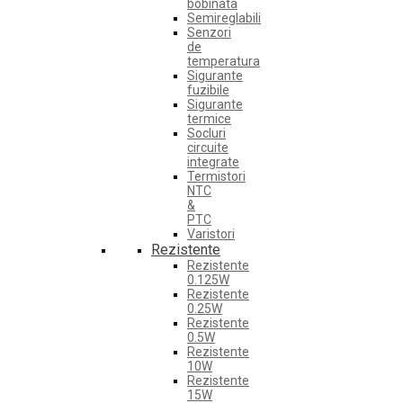
bobinata
Semireglabili
Senzori
de
temperatura
Sigurante
fuzibile
Sigurante
termice
Socluri
circuite
integrate
Termistori
NTC
&
PTC
Varistori
Rezistente
Rezistente
0.125W
Rezistente
0.25W
Rezistente
0.5W
Rezistente
10W
Rezistente
15W