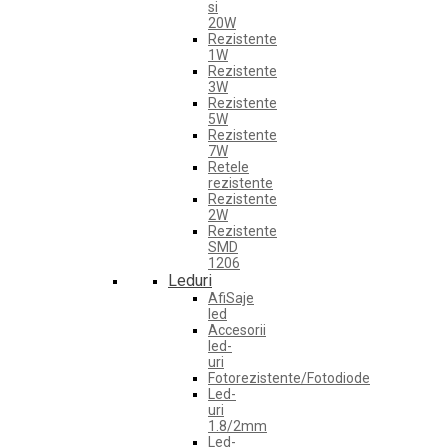
si
20W
Rezistente
1W
Rezistente
3W
Rezistente
5W
Rezistente
7W
Retele
rezistente
Rezistente
2W
Rezistente
SMD
1206
Leduri
AfiSaje
led
Accesorii
led-
uri
Fotorezistente/Fotodiode
Led-
uri
1.8/2mm
Led-