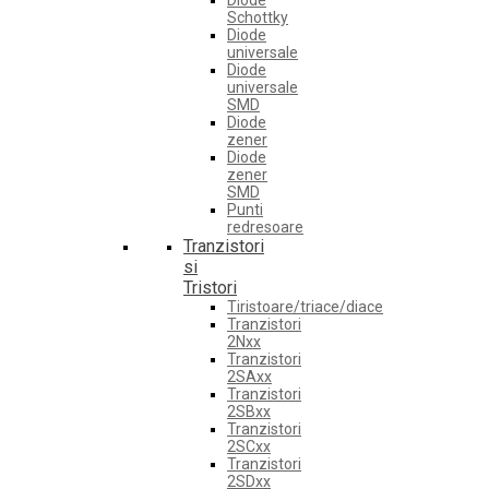
Diode
Schottky
Diode
universale
Diode
universale
SMD
Diode
zener
Diode
zener
SMD
Punti
redresoare
Tranzistori
si
Tristori
Tiristoare/triace/diace
Tranzistori
2Nxx
Tranzistori
2SAxx
Tranzistori
2SBxx
Tranzistori
2SCxx
Tranzistori
2SDxx