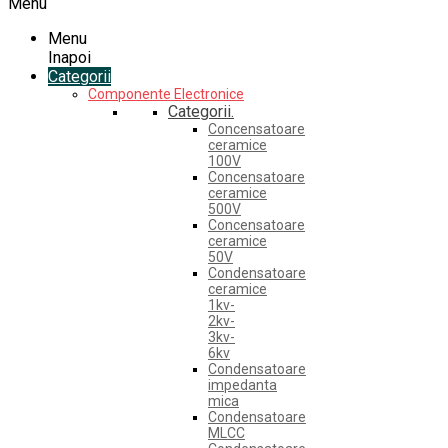
Menu
Menu
Inapoi
Categorii
Componente Electronice
Categorii.
Concensatoare
ceramice
100V
Concensatoare
ceramice
500V
Concensatoare
ceramice
50V
Condensatoare
ceramice
1kv-
2kv-
3kv-
6kv
Condensatoare
impedanta
mica
Condensatoare
MLCC