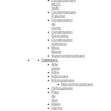
Condensatoare
MLCC
SMD
Condensatoare
Poliester
Condensatori
de
motor
Condensatori
Electrolitici
Condensatori
polimerici
Mica,
Nippel
Supercondensatoare
Categorii..
Alte
piese
Filtre
Inductoare
Intrerupatoare
Microintrerupatoare
Optocuploare
Placi
de
test
Relee
Sarma