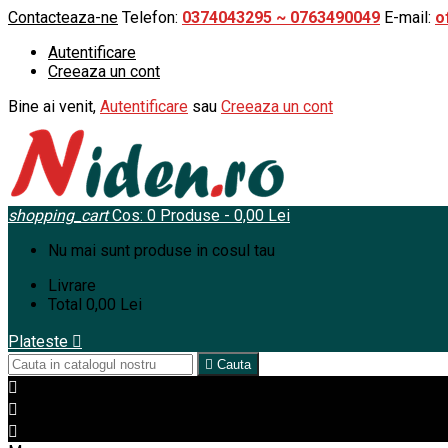
Contacteaza-ne
Telefon:
0374043295 ~ 0763490049
E-mail:
o
Autentificare
Creeaza un cont
Bine ai venit,
Autentificare
sau
Creeaza un cont
shopping_cart
Cos:
0
Produse - 0,00 Lei
Nu mai sunt produse in cosul tau
Livrare
Total
0,00 Lei
Plateste


Cauta


