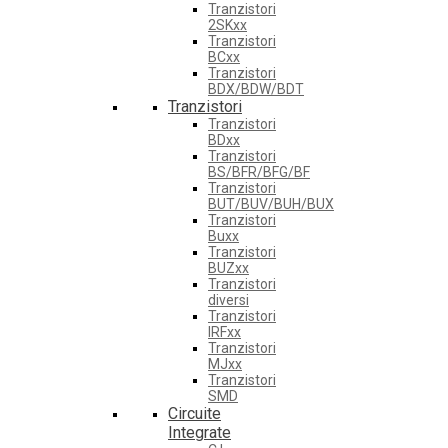
Tranzistori
2SKxx
Tranzistori
BCxx
Tranzistori
BDX/BDW/BDT
Tranzistori
Tranzistori
BDxx
Tranzistori
BS/BFR/BFG/BF
Tranzistori
BUT/BUV/BUH/BUX
Tranzistori
Buxx
Tranzistori
BUZxx
Tranzistori
diversi
Tranzistori
IRFxx
Tranzistori
MJxx
Tranzistori
SMD
Circuite
Integrate