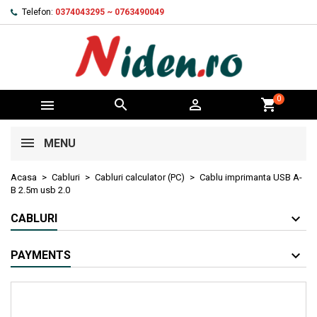
Telefon:
0374043295 ~ 0763490049
0



shopping_cart
MENU
Acasa
Cabluri
Cabluri calculator (PC)
Cablu imprimanta USB A-
B 2.5m usb 2.0
CABLURI
PAYMENTS