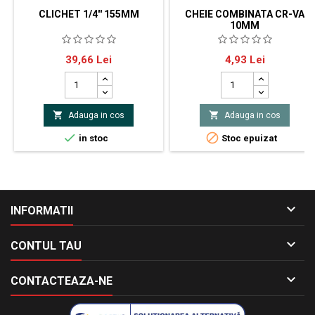
CLICHET 1/4'' 155MM
CHEIE COMBINATA CR-VA
10MM
Patrat de 1/4"Mecanism cu 24
Material din otel călitSuprafata
Pret
Pret
39,66 Lei
4,93 Lei
dintiLungime 155 mmGreutate
cromata, luciosa în totalitate
0.15 Kg


Adauga in cos
Adauga in cos


in stoc
Stoc epuizat

INFORMATII

CONTUL TAU

CONTACTEAZA-NE