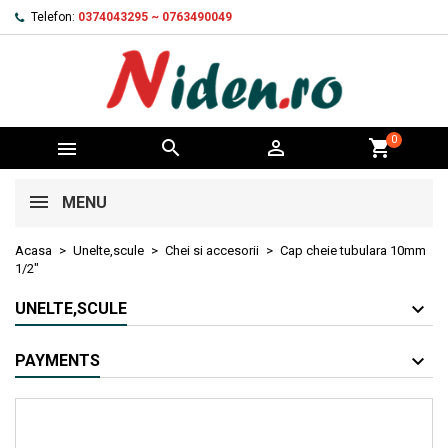
Telefon:
0374043295 ~ 0763490049
0



shopping_cart
MENU
Acasa
Unelte,scule
Chei si accesorii
Cap cheie tubulara 10mm
1/2"
UNELTE,SCULE
PAYMENTS