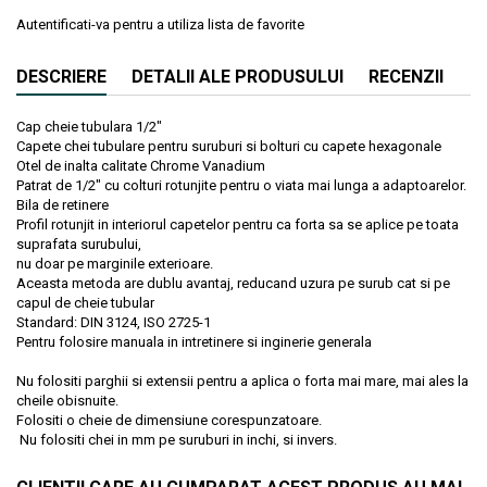
Autentificati-va pentru a utiliza lista de favorite
DESCRIERE
DETALII ALE PRODUSULUI
RECENZII
Cap cheie tubulara 1/2"
Capete chei tubulare pentru suruburi si bolturi cu capete hexagonale
Otel de inalta calitate Chrome Vanadium
Patrat de 1/2" cu colturi rotunjite pentru o viata mai lunga a adaptoarelor.
Bila de retinere
Profil rotunjit in interiorul capetelor pentru ca forta sa se aplice pe toata
suprafata surubului,
nu doar pe marginile exterioare.
Aceasta metoda are dublu avantaj, reducand uzura pe surub cat si pe
capul de cheie tubular
Standard: DIN 3124, ISO 2725-1
Pentru folosire manuala in intretinere si inginerie generala
Nu folositi parghii si extensii pentru a aplica o forta mai mare, mai ales la
cheile obisnuite.
Folositi o cheie de dimensiune corespunzatoare.
Nu folositi chei in mm pe suruburi in inchi, si invers.