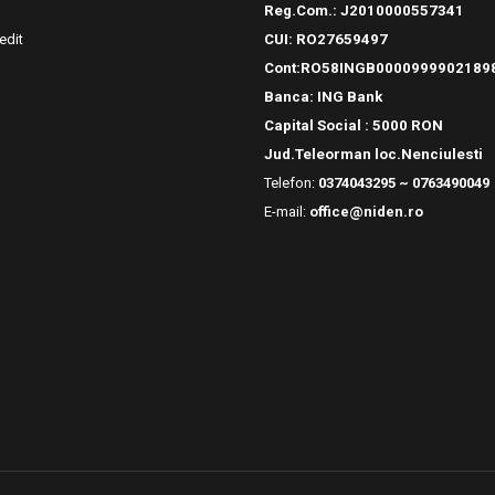
Reg.Com.:
J2010000557341
edit
CUI: RO27659497
Cont:RO58INGB0000999902189
Banca: ING Bank
Capital Social : 5000 RON
Jud.Teleorman loc.Nenciulesti
Telefon:
0374043295 ~ 0763490049
E-mail:
office@niden.ro