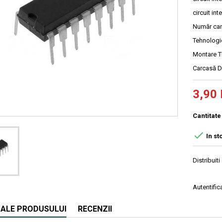
circuit int
Număr can
Tehnolog
Montare 
Carcasă D
3,90 
Cantitate

In st
Distribuiti
Autentifica
I ALE PRODUSULUI
RECENZII