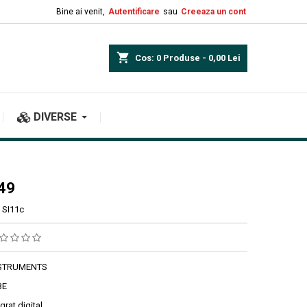
Bine ai venit,
Autentificare
sau
Creeaza un cont
shopping_cart
Cos:
0
Produse - 0,00 Lei
DIVERSE
49
SI11c
NSTRUMENTS
BE
egrat digital