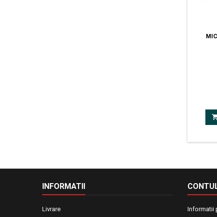
MI
digital
INFORMATII
CONTUL
Livrare
Informatii