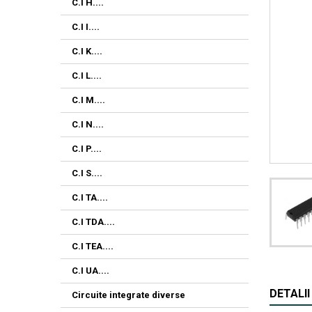
C.I H....
C.I I....
C.I K....
C.I L....
C.I M....
C.I N....
C.I P....
C.I S....
C.I TA....
C.I TDA....
C.I TEA....
C.I UA....
DETALI
Circuite integrate diverse