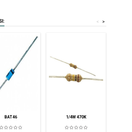
I:
<
>
BAT46
1/4W 470K
CLORUR