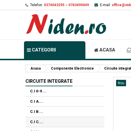
Telefon:
0374043295 ~ 0763490049
E-mail:
office@nid
CATEGORII
ACASA
Acasa
Componente Electronice
Circuite integra
CIRCUITE INTEGRATE
Nou
C.I 0-9....
C.I A....
C.I B....
C.I C....