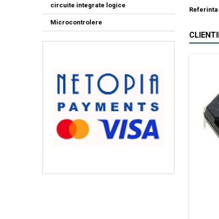
circuite integrate logice
Referinta
Microcontrolere
CLIENT