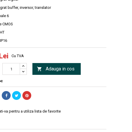
egrat buffer, inversor, translator
ale 6
ie CMOS
THT
IP16
Lei
Cu TVA
Adauga in cos

oc
ti-va pentru a utiliza lista de favorite