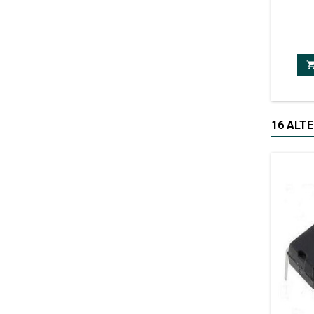
Circui
audio;
16 ALTE