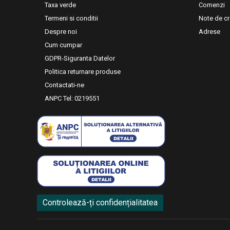
Taxa verde
Comenzi
Termeni si conditii
Note de cr
Despre noi
Adrese
Cum cumpar
GDPR-Siguranta Datelor
Politica returnare produse
Contactati-ne
ANPC Tel: 0219551
Controlează-ți confidențialitatea