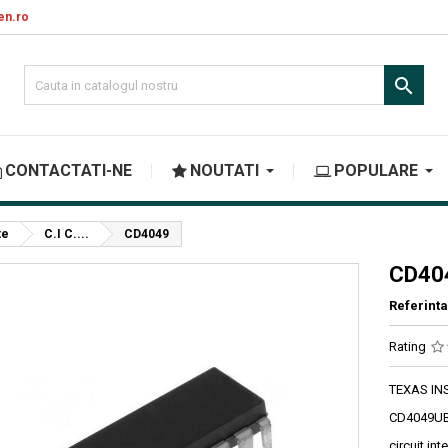
en.ro

CONTACTATI-NE
NOUTATI
POPULARE
te
C.I C....
CD4049
CD40
Referinta
Rating
TEXAS I
CD4049U
circuit int