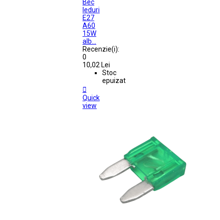
Bec
leduri
E27
A60
15W
alb...
Recenzie(i):
0
10,02 Lei
Stoc
epuizat

Quick
view