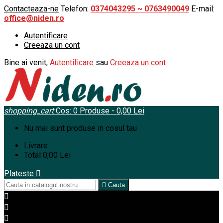
Contacteaza-ne
Telefon:
0374043295 ~ 0763490049
E-mail:
office@niden.ro
Autentificare
Creeaza un cont
Bine ai venit,
Autentificare
sau
Creeaza un cont
shopping_cart
Cos:
0
Produse - 0,00 Lei
Nu mai sunt produse in cosul tau
Livrare
Total
0,00 Lei
Plateste


Cauta


