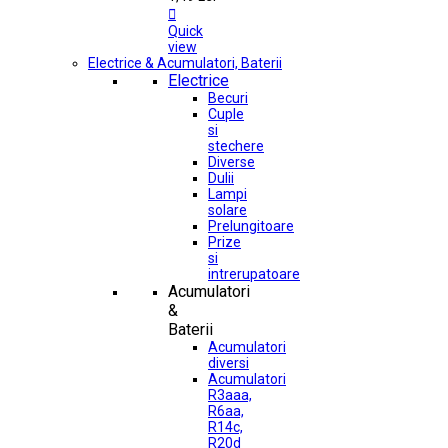

Quick
view
Electrice & Acumulatori, Baterii
Electrice
Becuri
Cuple
si
stechere
Diverse
Dulii
Lampi
solare
Prelungitoare
Prize
si
intrerupatoare
Acumulatori
&
Baterii
Acumulatori
diversi
Acumulatori
R3aaa,
R6aa,
R14c,
R20d