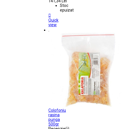
141,34 Lei
Stoc
epuizat

Quick
view
.
Colofoniu
rasina
punga
500gr
Recenzie(i):