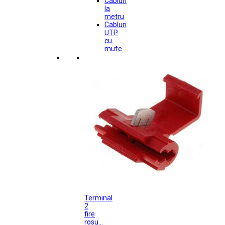
Cabluri
la
metru
Cabluri
UTP
cu
mufe
.
Terminal
2
fire
rosu...