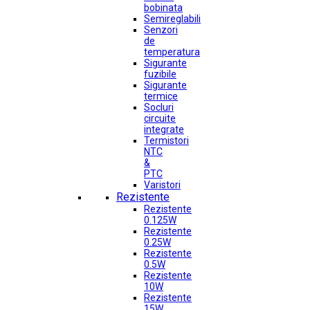
bobinata
Semireglabili
Senzori
de
temperatura
Sigurante
fuzibile
Sigurante
termice
Socluri
circuite
integrate
Termistori
NTC
&
PTC
Varistori
Rezistente
Rezistente
0.125W
Rezistente
0.25W
Rezistente
0.5W
Rezistente
10W
Rezistente
15W