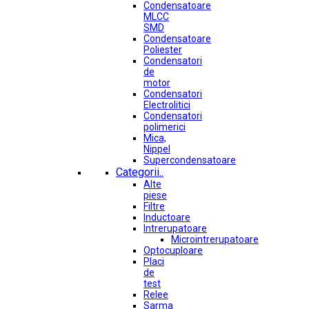
Condensatoare
MLCC
SMD
Condensatoare
Poliester
Condensatori
de
motor
Condensatori
Electrolitici
Condensatori
polimerici
Mica,
Nippel
Supercondensatoare
Categorii..
Alte
piese
Filtre
Inductoare
Intrerupatoare
Microintrerupatoare
Optocuploare
Placi
de
test
Relee
Sarma