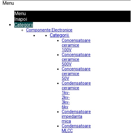
Menu
Menu
Inapoi
Categorii
Componente Electronice
Categorii.
Concensatoare
ceramice
100V
Concensatoare
ceramice
500V
Concensatoare
ceramice
50V
Condensatoare
ceramice
1kv-
2kv-
3kv-
6kv
Condensatoare
impedanta
mica
Condensatoare
MLCC