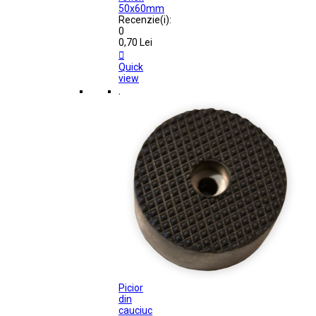
50x60mm
Recenzie(i):
0
0,70 Lei

Quick
view
.
Picior
din
cauciuc