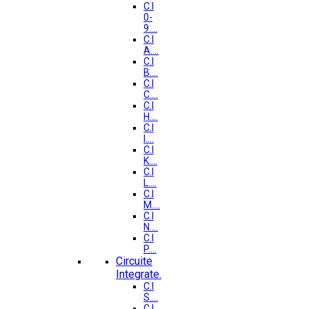
C.I
0-
9....
C.I
A....
C.I
B....
C.I
C....
C.I
H....
C.I
I....
C.I
K....
C.I
L....
C.I
M....
C.I
N....
C.I
P....
Circuite
Integrate.
C.I
S....
C.I