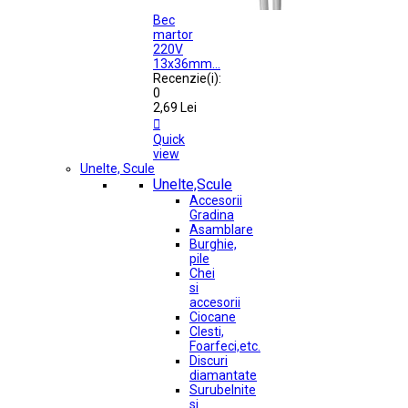
Bec
martor
220V
13x36mm...
Recenzie(i):
0
2,69 Lei

Quick
view
Unelte, Scule
Unelte,Scule
Accesorii
Gradina
Asamblare
Burghie,
pile
Chei
si
accesorii
Ciocane
Clesti,
Foarfeci,etc.
Discuri
diamantate
Surubelnite
si