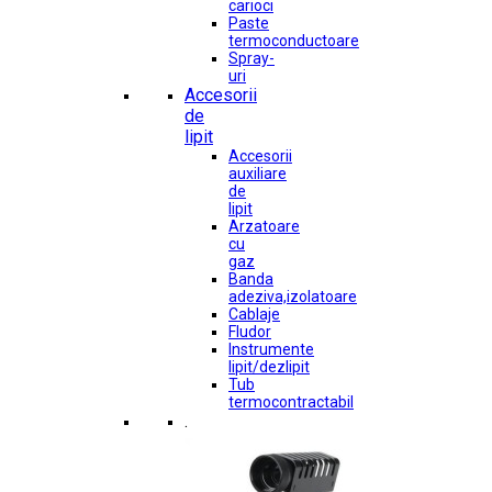
carioci
Paste
termoconductoare
Spray-
uri
Accesorii
de
lipit
Accesorii
auxiliare
de
lipit
Arzatoare
cu
gaz
Banda
adeziva,izolatoare
Cablaje
Fludor
Instrumente
lipit/dezlipit
Tub
termocontractabil
.