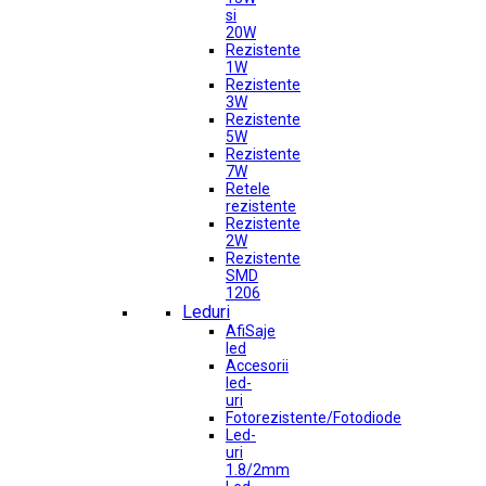
si
20W
Rezistente
1W
Rezistente
3W
Rezistente
5W
Rezistente
7W
Retele
rezistente
Rezistente
2W
Rezistente
SMD
1206
Leduri
AfiSaje
led
Accesorii
led-
uri
Fotorezistente/Fotodiode
Led-
uri
1.8/2mm