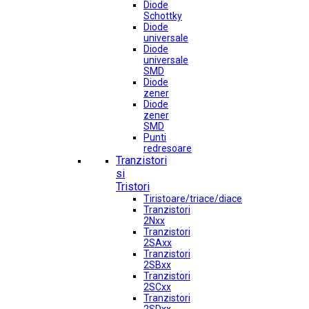
Diode
Schottky
Diode
universale
Diode
universale
SMD
Diode
zener
Diode
zener
SMD
Punti
redresoare
Tranzistori
si
Tristori
Tiristoare/triace/diace
Tranzistori
2Nxx
Tranzistori
2SAxx
Tranzistori
2SBxx
Tranzistori
2SCxx
Tranzistori