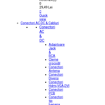
0
29,49 Lei

Quick
view
Conectori AC,DC & Cabluri
Conectori
AC
&
DC
Adaptoare
Jack
&
RCA
Cleme
crocodil
Conectori
Antena
Conectori
Diversi
Conectori
Hdmi,VGA,DVI
Conectori
PCB
Conectori
tip
banana