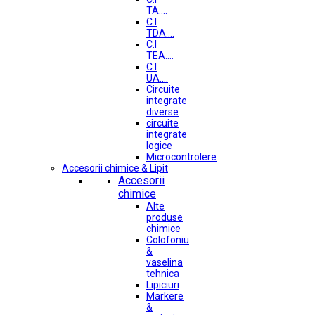
TA....
C.I
TDA....
C.I
TEA....
C.I
UA....
Circuite
integrate
diverse
circuite
integrate
logice
Microcontrolere
Accesorii chimice & Lipit
Accesorii
chimice
Alte
produse
chimice
Colofoniu
&
vaselina
tehnica
Lipiciuri
Markere
&