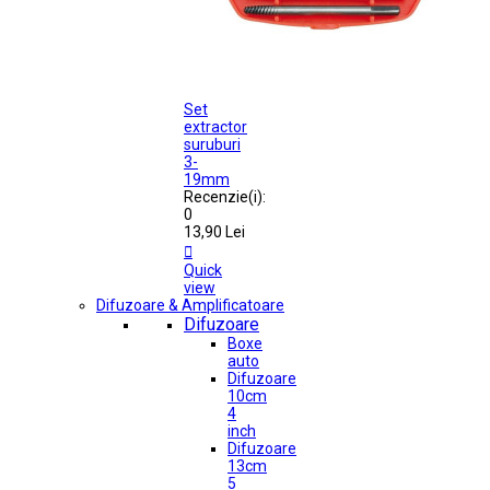
Set
extractor
suruburi
3-
19mm
Recenzie(i):
0
13,90 Lei

Quick
view
Difuzoare & Amplificatoare
Difuzoare
Boxe
auto
Difuzoare
10cm
4
inch
Difuzoare
13cm
5