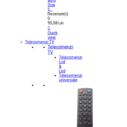
auto
3cai
5...
Recenzie(i):
0
95,58 Lei

Quick
view
Telecomenzi TV
Telecomenzi
TV
Telecomenzi
Lcd
&
Led
Telecomenzi
universale
.