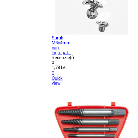
Surub
M3x4mm
cap
îngropat...
Recenzie(i):
0
1,78 Lei

Quick
view