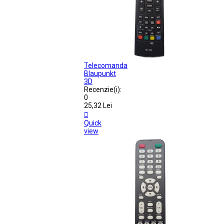
Telecomanda
Blaupunkt
3D
Recenzie(i):
0
25,32 Lei

Quick
view