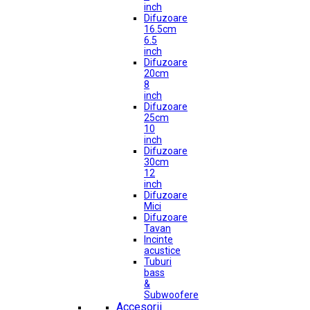
inch
Difuzoare
16.5cm
6.5
inch
Difuzoare
20cm
8
inch
Difuzoare
25cm
10
inch
Difuzoare
30cm
12
inch
Difuzoare
Mici
Difuzoare
Tavan
Incinte
acustice
Tuburi
bass
&
Subwoofere
Accesorii