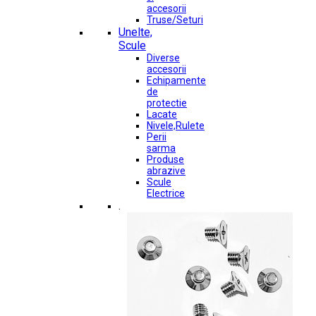
accesorii
Truse/Seturi
Unelte,
Scule
Diverse
accesorii
Echipamente
de
protectie
Lacate
Nivele,Rulete
Perii
sarma
Produse
abrazive
Scule
Electrice
.