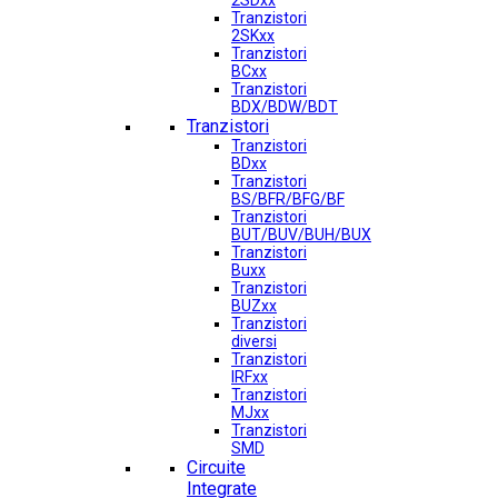
2SDxx
Tranzistori
2SKxx
Tranzistori
BCxx
Tranzistori
BDX/BDW/BDT
Tranzistori
Tranzistori
BDxx
Tranzistori
BS/BFR/BFG/BF
Tranzistori
BUT/BUV/BUH/BUX
Tranzistori
Buxx
Tranzistori
BUZxx
Tranzistori
diversi
Tranzistori
IRFxx
Tranzistori
MJxx
Tranzistori
SMD
Circuite
Integrate