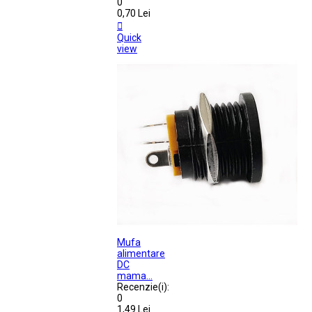
0
0,70 Lei

Quick
view
Mufa
alimentare
DC
mama...
Recenzie(i):
0
1,49 Lei