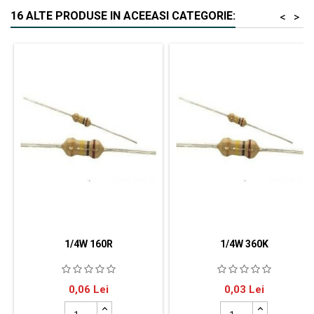
16 ALTE PRODUSE IN ACEEASI CATEGORIE:
<
>
1/4W 160R
1/4W 360K
SR Passives rezistor de carbon
Rezistor:de
Pret
Pret
0,06 Lei
0,03 Lei
THT Rezistenţă 160Ω
carbon;THT;360kΩ;0,25W;
Putere 0.25W Toleranţă ±5%
±5%;Ø2,5x6,8mm