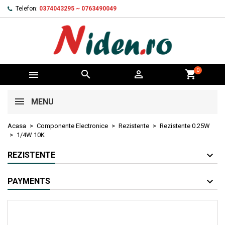
Telefon:
0374043295 ~ 0763490049
0



shopping_cart
MENU
Acasa
Componente Electronice
Rezistente
Rezistente 0.25W
1/4W 10K
REZISTENTE
PAYMENTS