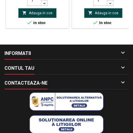
Tensiune de lucru max. 250V
Dimensiuni carcasă Ø2.3 x 6mm


Adauga in cos
Adauga in cos
Dimensiuni terminale Ø0.5 x
28mm Tensiune de impuls max.


in stoc
In stoc
500V axial

INFORMATII

CONTUL TAU

CONTACTEAZA-NE