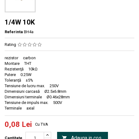
1/4W 10K
Referinta
BH4a
Rating
rezistor carbon
Montare THT
Rezistenţă 10kΩ
Putere 0.25W
Toleranţă ±5%
Tensiune de lucru max. 250V
Dimensiuni carcasă Ø2.5x6.8mm
Dimensiuni terminale Ø0.46x28mm
Tensiune de impuls max. 500V
Terminale axial
0,08 Lei
Cu TVA
Adauga in cos

Cantitate