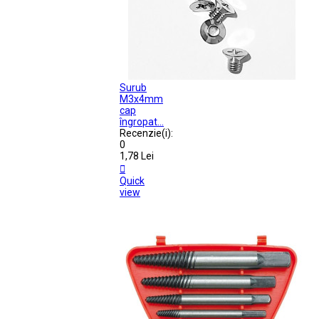
Surub
M3x4mm
cap
îngropat...
Recenzie(i):
0
1,78 Lei

Quick
view