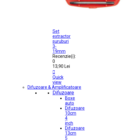
Set
extractor
suruburi
3-
19mm
Recenzie(i):
0
13,90 Lei

Quick
view
Difuzoare & Amplificatoare
Difuzoare
Boxe
auto
Difuzoare
10cm
4
inch
Difuzoare
13cm
5