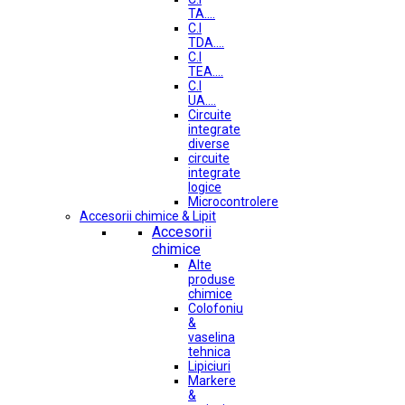
TA....
C.I
TDA....
C.I
TEA....
C.I
UA....
Circuite
integrate
diverse
circuite
integrate
logice
Microcontrolere
Accesorii chimice & Lipit
Accesorii
chimice
Alte
produse
chimice
Colofoniu
&
vaselina
tehnica
Lipiciuri
Markere
&