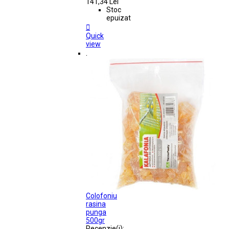
141,34 Lei
Stoc
epuizat

Quick
view
.
Colofoniu
rasina
punga
500gr
Recenzie(i):