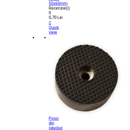
50x60mm
Recenzie(i):
0
0,70 Lei

Quick
view
.
Picior
din
cauciuc