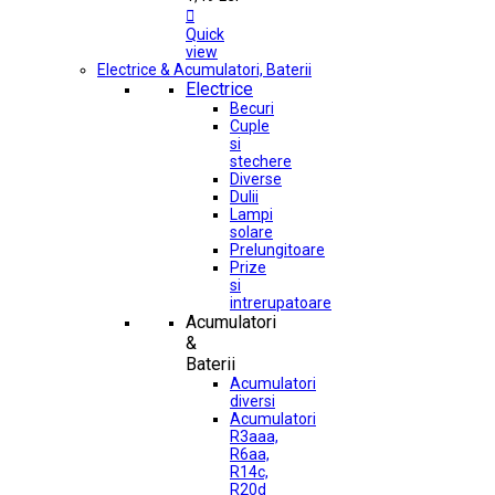

Quick
view
Electrice & Acumulatori, Baterii
Electrice
Becuri
Cuple
si
stechere
Diverse
Dulii
Lampi
solare
Prelungitoare
Prize
si
intrerupatoare
Acumulatori
&
Baterii
Acumulatori
diversi
Acumulatori
R3aaa,
R6aa,
R14c,
R20d