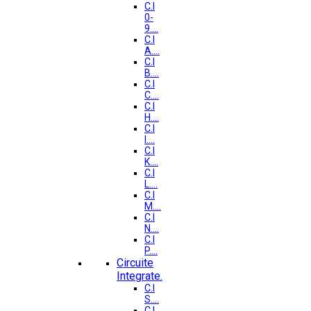
C.I
0-
9....
C.I
A....
C.I
B....
C.I
C....
C.I
H....
C.I
I....
C.I
K....
C.I
L....
C.I
M....
C.I
N....
C.I
P....
Circuite
Integrate.
C.I
S....
C.I