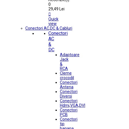
0
29,49 Lei

Quick
view
Conectori AC,DC & Cabluri
Conectori
AC
&
DC
Adaptoare
Jack
&
RCA
Cleme
crocodil
Conectori
Antena
Conectori
Diversi
Conectori
Hdmi,VGA,DVI
Conectori
PCB
Conectori
tip
banana