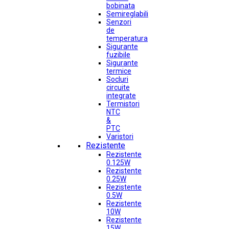
bobinata
Semireglabili
Senzori
de
temperatura
Sigurante
fuzibile
Sigurante
termice
Socluri
circuite
integrate
Termistori
NTC
&
PTC
Varistori
Rezistente
Rezistente
0.125W
Rezistente
0.25W
Rezistente
0.5W
Rezistente
10W
Rezistente
15W