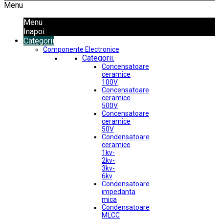
Menu
Menu
Inapoi
Categorii
Componente Electronice
Categorii.
Concensatoare
ceramice
100V
Concensatoare
ceramice
500V
Concensatoare
ceramice
50V
Condensatoare
ceramice
1kv-
2kv-
3kv-
6kv
Condensatoare
impedanta
mica
Condensatoare
MLCC