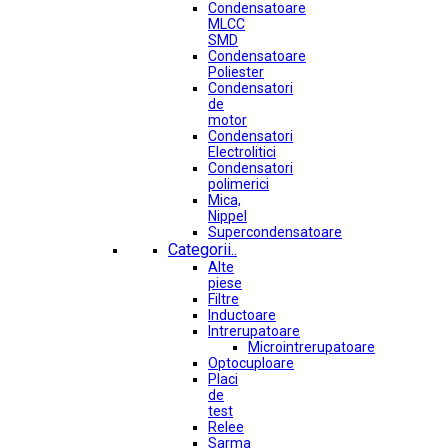
Condensatoare
MLCC
SMD
Condensatoare
Poliester
Condensatori
de
motor
Condensatori
Electrolitici
Condensatori
polimerici
Mica,
Nippel
Supercondensatoare
Categorii..
Alte
piese
Filtre
Inductoare
Intrerupatoare
Microintrerupatoare
Optocuploare
Placi
de
test
Relee
Sarma