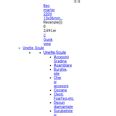
Bec
martor
220V
13x36mm...
Recenzie(i):
0
2,69 Lei

Quick
view
Unelte, Scule
Unelte,Scule
Accesorii
Gradina
Asamblare
Burghie,
pile
Chei
si
accesorii
Ciocane
Clesti,
Foarfeci,etc.
Discuri
diamantate
Surubelnite
si