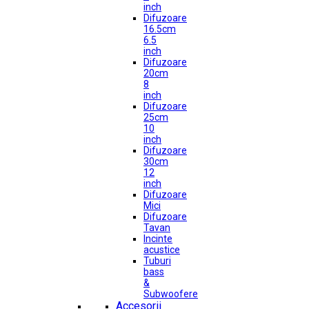
inch
Difuzoare
16.5cm
6.5
inch
Difuzoare
20cm
8
inch
Difuzoare
25cm
10
inch
Difuzoare
30cm
12
inch
Difuzoare
Mici
Difuzoare
Tavan
Incinte
acustice
Tuburi
bass
&
Subwoofere
Accesorii