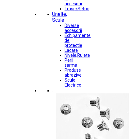
accesorii
Truse/Seturi
Unelte,
Scule
Diverse
accesorii
Echipamente
de
protectie
Lacate
Nivele,Rulete
Perii
sarma
Produse
abrazive
Scule
Electrice
.