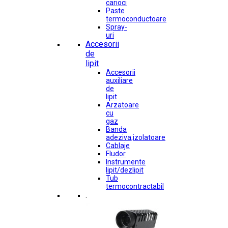
carioci
Paste
termoconductoare
Spray-
uri
Accesorii
de
lipit
Accesorii
auxiliare
de
lipit
Arzatoare
cu
gaz
Banda
adeziva,izolatoare
Cablaje
Fludor
Instrumente
lipit/dezlipit
Tub
termocontractabil
.