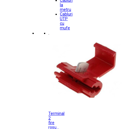
Cabluri
la
metru
Cabluri
UTP
cu
mufe
.
Terminal
2
fire
rosu...