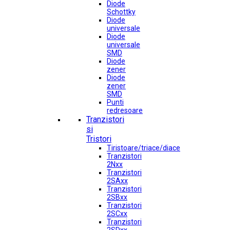
Diode
Schottky
Diode
universale
Diode
universale
SMD
Diode
zener
Diode
zener
SMD
Punti
redresoare
Tranzistori
si
Tristori
Tiristoare/triace/diace
Tranzistori
2Nxx
Tranzistori
2SAxx
Tranzistori
2SBxx
Tranzistori
2SCxx
Tranzistori