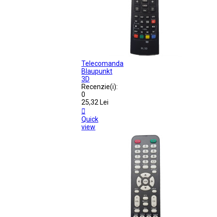
Telecomanda
Blaupunkt
3D
Recenzie(i):
0
25,32 Lei

Quick
view