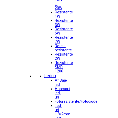
si
20W
Rezistente
1W
Rezistente
3W
Rezistente
5W
Rezistente
7W
Retele
rezistente
Rezistente
2W
Rezistente
SMD
1206
Leduri
AfiSaje
led
Accesorii
led-
uri
Fotorezistente/Fotodiode
Led-
uri
1.8/2mm