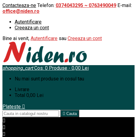
Contacteaza-ne
Telefon:
0374043295 ~ 0763490049
E-mail:
office@niden.ro
Autentificare
Creeaza un cont
Bine ai venit,
Autentificare
sau
Creeaza un cont
shopping_cart
Cos:
0
Produse - 0,00 Lei
Nu mai sunt produse in cosul tau
Livrare
Total
0,00 Lei
Plateste


Cauta


