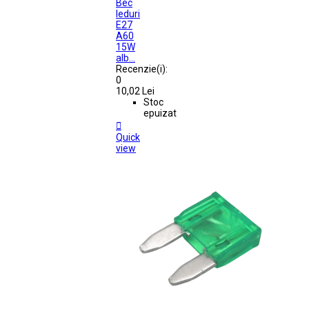
Bec
leduri
E27
A60
15W
alb...
Recenzie(i):
0
10,02 Lei
Stoc
epuizat

Quick
view