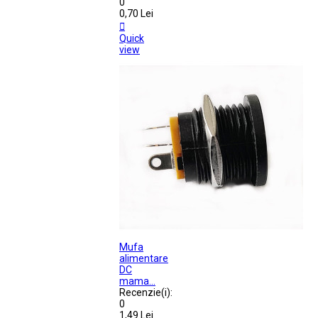
0
0,70 Lei

Quick
view
Mufa
alimentare
DC
mama...
Recenzie(i):
0
1,49 Lei