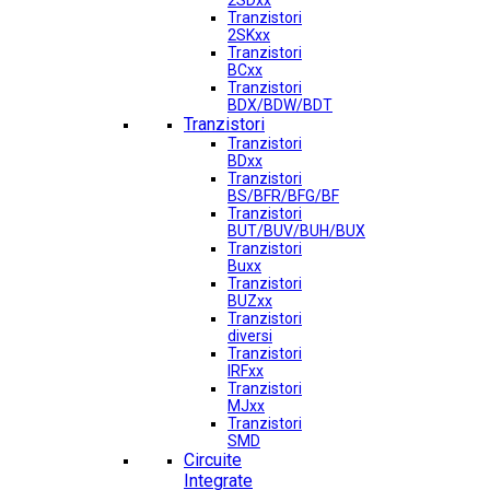
2SDxx
Tranzistori
2SKxx
Tranzistori
BCxx
Tranzistori
BDX/BDW/BDT
Tranzistori
Tranzistori
BDxx
Tranzistori
BS/BFR/BFG/BF
Tranzistori
BUT/BUV/BUH/BUX
Tranzistori
Buxx
Tranzistori
BUZxx
Tranzistori
diversi
Tranzistori
IRFxx
Tranzistori
MJxx
Tranzistori
SMD
Circuite
Integrate