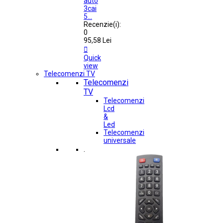
auto
3cai
5...
Recenzie(i):
0
95,58 Lei

Quick
view
Telecomenzi TV
Telecomenzi
TV
Telecomenzi
Lcd
&
Led
Telecomenzi
universale
.