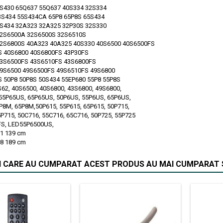
S430 65Q637 55Q637 40S334 32S334
S434 55S434CA 65P8 65P8S 65S434
S434 32A323 32A325 32P30S 32S330
32S6500A 32S6500S 32S6510S
2S6800S 40A323 40A325 40S330 40S6500 40S6500FS
S 40S6800 40S6800FS 43P30FS
43S6500FS 43S6510FS 43S6800FS
49S6500 49S6500FS 49S6510FS 49S6800
 50P8 50P8S 50S434 55EP680 55P8 55P8S
S62, 40S6500, 40S6800, 43S6800, 49S6800,
55P65US, 65P65US, 50P6US, 55P6US, 65P6US,
P8M, 65P8M,50P615, 55P615, 65P615, 50P715,
5P715, 50C716, 55C716, 65C716, 50P725, 55P725
S, LED55P6500US,
1 139 cm
8 189 cm
II CARE AU CUMPARAT ACEST PRODUS AU MAI CUMPARAT S