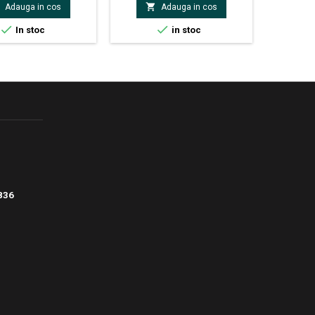


Adauga in cos
Adauga in cos
ouch: VTTV A32HDVS si
TTV A504KVS


In stoc
in stoc
836