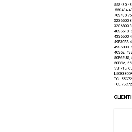
55S430 43
55S434 43
70S430 75
32S6500 
32S6800 3
40S6510F
43S6500 
49P30FS 
49S6800FS
40S62, 43
50P65US, 
50P8M, 55
55P715, 6
L50E3800F
TCL 55C72
TCL 75C72
CLIENT