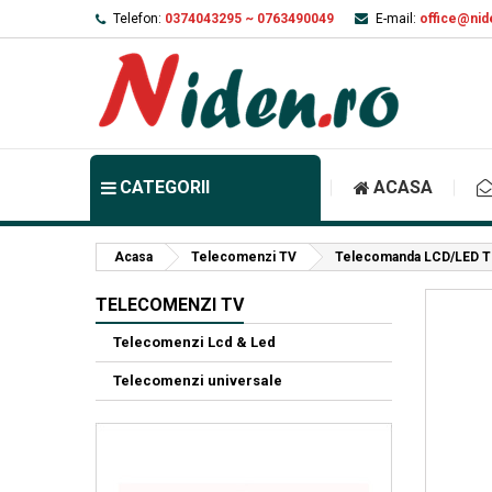
Telefon:
0374043295 ~ 0763490049
E-mail:
office@nid
CATEGORII
ACASA
Acasa
Telecomenzi TV
Telecomanda LCD/LED T
TELECOMENZI TV
Telecomenzi Lcd & Led
Telecomenzi universale