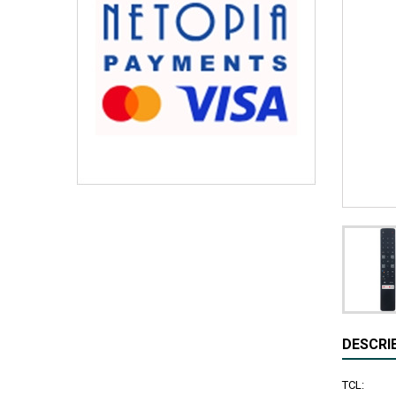
DESCRI
TCL: