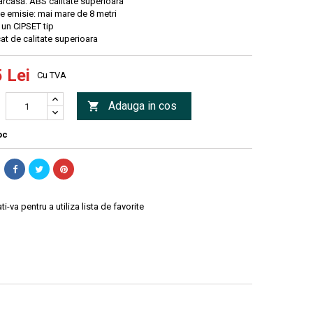
arcasă: ABS calitate superioara
e emisie: mai mare de 8 metri
 un CIPSET tip
t de calitate superioara
 Lei
Cu TVA
Adauga in cos

oc
ti-va pentru a utiliza lista de favorite