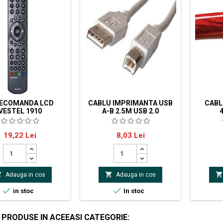
ECOMANDA LCD
CABLU IMPRIMANTA USB
CABL
VESTEL 1910
A-B 2.5M USB 2.0
anda LCD Vestel 1910
Cablu imprimanta USB A-B 2.5m
Cablu de
Pret
Pret
19,22 Lei
8,03 Lei
usb 2.0
cupruSup
mm2Dia
mmCul



Adauga in cos
Adauga in cos


in stoc
In stoc
 PRODUSE IN ACEEASI CATEGORIE: