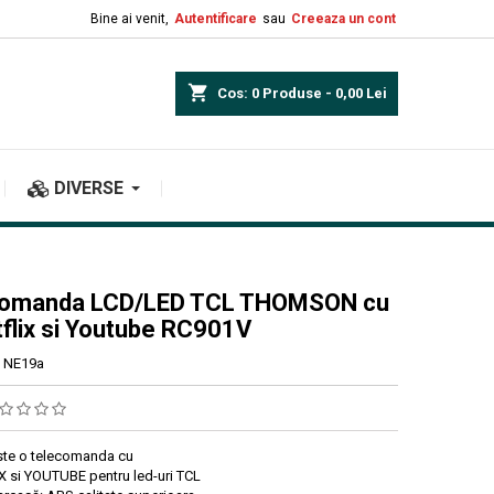
Bine ai venit,
Autentificare
sau
Creeaza un cont
shopping_cart
Cos:
0
Produse - 0,00 Lei
DIVERSE
comanda LCD/LED TCL THOMSON cu
tflix si Youtube RC901V
NE19a
te o telecomanda cu
X si YOUTUBE pentru led-uri TCL