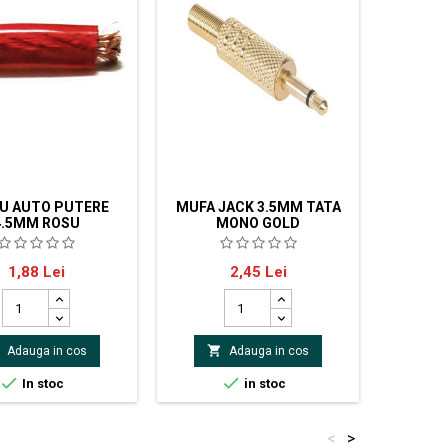
U AUTO PUTERE
MUFA JACK 3.5MM TATA
ADAPTO
4.5MM ROSU
MONO GOLD
2
 putere din aluminiu +
Mufa jack 3.5 mm tata, mono,
Adapto
Pret
Pret
1,88 Lei
2,45 Lei
rafata sectiunii: 3.31
metal gold.
metru exterior: 4.5
oare izolatie: rosu


Adauga in cos
Adauga in cos


In stoc
in stoc
<
>