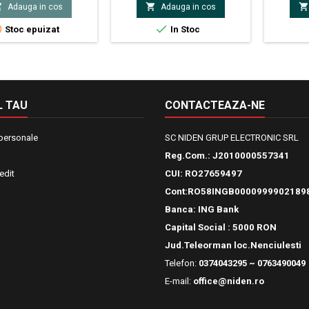



Adauga in cos
Adauga in cos
Vision T
V


Stoc epuizat
In Stoc
 TAU
CONTACTEAZA-NE
 personale
SC NIDEN GRUP ELECTRONIC SRL
Reg.Com.:
J2010000557341
edit
CUI: RO27659497
Cont:RO58INGB0000999902189
Banca: ING Bank
Capital Social : 5000 RON
Jud.Teleorman loc.Nenciulesti
Telefon:
0374043295 ~ 0763490049
E-mail:
office@niden.ro