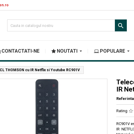
en.ro

CONTACTATI-NE
NOUTATI
POPULARE
CL THOMSON cu IR Netflix si Youtube RC901V
Tele
IR Ne
Referinta
Rating
RC901V es
IR NETFLI