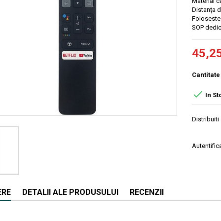
Material c
Distanța d
Foloseste
SOP dedica
45,25
Cantitate

In St
Distribuiti
Autentifica
ERE
DETALII ALE PRODUSULUI
RECENZII