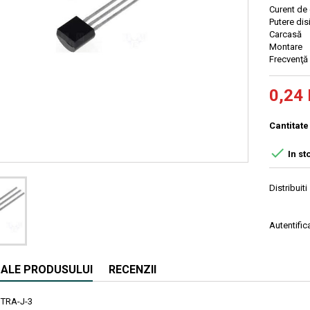
Curent de
Putere d
Carcasă
Montare
Frecven
0,24 
Cantitate

In st
Distribuiti
Autentifica
I ALE PRODUSULUI
RECENZII
TRA-J-3