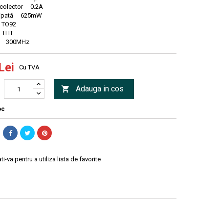
 colector 0.2A
isipată 625mW
 TO92
 THT
ţă 300MHz
Lei
Cu TVA
Adauga in cos

oc
ti-va pentru a utiliza lista de favorite