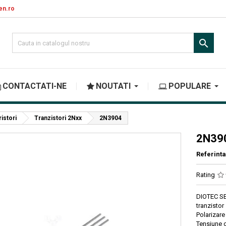
en.ro

CONTACTATI-NE
NOUTATI
POPULARE
ristori
Tranzistori 2Nxx
2N3904
2N39
Referinta
Rating
DIOTEC 
tranzist
Polarizar
Tensiune 