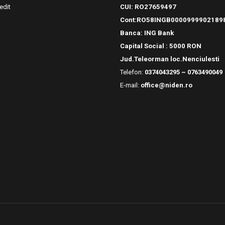
edit
CUI: RO27659497
Cont:RO58INGB0000999902189
Banca: ING Bank
Capital Social : 5000 RON
Jud.Teleorman loc.Nenciulesti
Telefon:
0374043295 ~ 0763490049
E-mail:
office@niden.ro