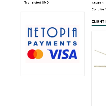
Tranzistori SMD
EAN13
0
Conditie
CLIENT