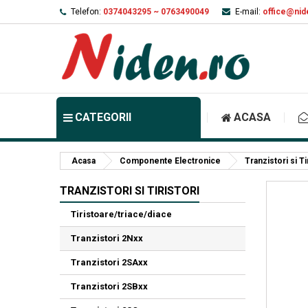
Telefon:
0374043295 ~ 0763490049
E-mail:
office@nid
CATEGORII
ACASA
Acasa
Componente Electronice
Tranzistori si Ti
TRANZISTORI SI TIRISTORI
Tiristoare/triace/diace
Tranzistori 2Nxx
Tranzistori 2SAxx
Tranzistori 2SBxx