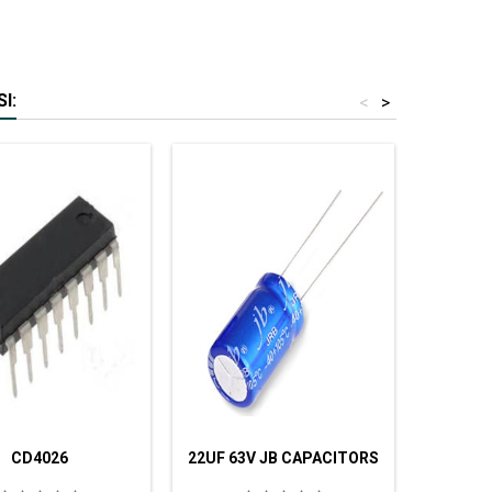
I:
<
>
CD4026
22UF 63V JB CAPACITORS