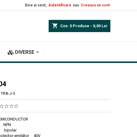
Bine ai venit,
Autentificare
sau
Creeaza un cont
shopping_cart
Cos:
0
Produse - 0,00 Lei
DIVERSE
04
TRA-J-3
SEMICONDUCTOR
or NPN
e bipolar
colector-emiţător 40V