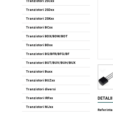
Tranzistori 2SCxx
Tranzistori 2SDxx
Tranzistori 2SKxx
Tranzistori BCxx
Tranzistori BDX/BDW/BDT
Tranzistori BDxx
Tranzistori BS/BFR/BFG/BF
Tranzistori BUT/BUV/BUH/BUX
Tranzistori Buxx
Tranzistori BUZxx
Tranzistori diversi
DETALI
Tranzistori IRFxx
Tranzistori MJxx
Referinta