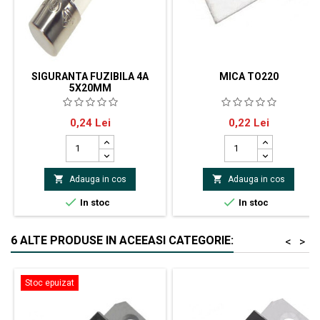
SIGURANTA FUZIBILA 4A
MICA TO220
5X20MM
Siguranta fuzibila 5x20mm mica
MICA-TO220 Suport
Pret
Pret
0,24 Lei
0,22 Lei
4A siguranta rapida
termoconductor: din
mică;TO220;1,2K/W;
L:18mm;W:13mm


Adauga in cos
Adauga in cos


In stoc
In stoc
6 ALTE PRODUSE IN ACEEASI CATEGORIE:
<
>
Stoc epuizat