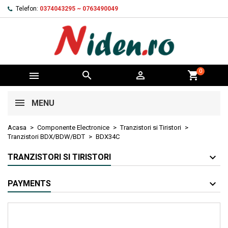
Telefon:
0374043295 ~ 0763490049
0



shopping_cart
MENU
Acasa
Componente Electronice
Tranzistori si Tiristori
Tranzistori BDX/BDW/BDT
BDX34C
TRANZISTORI SI TIRISTORI
PAYMENTS