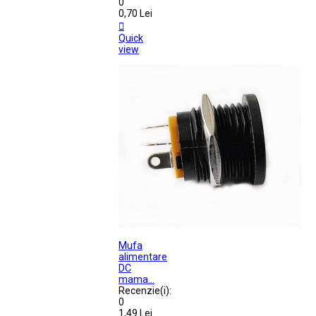
0
0,70 Lei

Quick
view
Mufa
alimentare
DC
mama...
Recenzie(i):
0
1,49 Lei