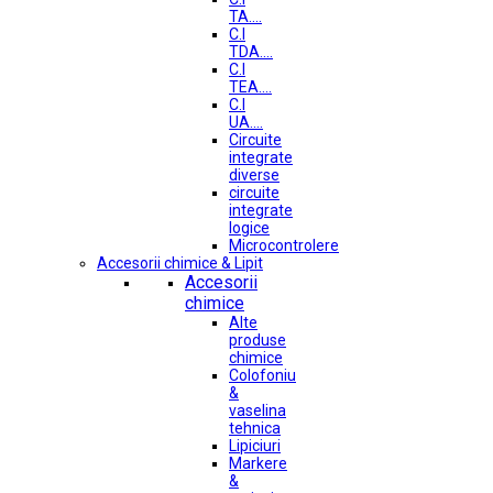
TA....
C.I
TDA....
C.I
TEA....
C.I
UA....
Circuite
integrate
diverse
circuite
integrate
logice
Microcontrolere
Accesorii chimice & Lipit
Accesorii
chimice
Alte
produse
chimice
Colofoniu
&
vaselina
tehnica
Lipiciuri
Markere
&