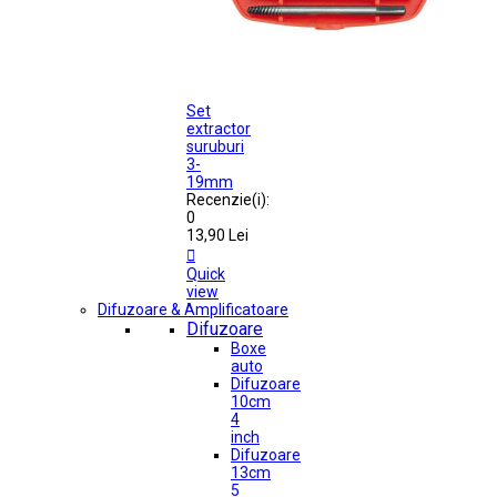
Set
extractor
suruburi
3-
19mm
Recenzie(i):
0
13,90 Lei

Quick
view
Difuzoare & Amplificatoare
Difuzoare
Boxe
auto
Difuzoare
10cm
4
inch
Difuzoare
13cm
5