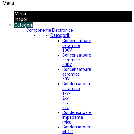
Menu
Menu
Inapoi
Categorii
Componente Electronice
Categorii.
Concensatoare
ceramice
100V
Concensatoare
ceramice
500V
Concensatoare
ceramice
50V
Condensatoare
ceramice
1kv-
2kv-
3kv-
6kv
Condensatoare
impedanta
mica
Condensatoare
MLCC