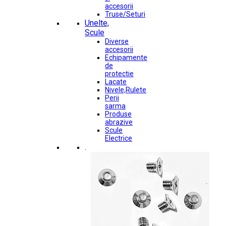
accesorii
Truse/Seturi
Unelte,
Scule
Diverse
accesorii
Echipamente
de
protectie
Lacate
Nivele,Rulete
Perii
sarma
Produse
abrazive
Scule
Electrice
.