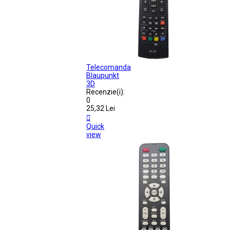
Telecomanda
Blaupunkt
3D
Recenzie(i):
0
25,32 Lei

Quick
view