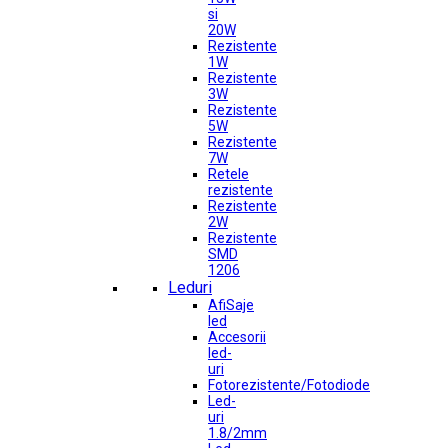
si
20W
Rezistente
1W
Rezistente
3W
Rezistente
5W
Rezistente
7W
Retele
rezistente
Rezistente
2W
Rezistente
SMD
1206
Leduri
AfiSaje
led
Accesorii
led-
uri
Fotorezistente/Fotodiode
Led-
uri
1.8/2mm