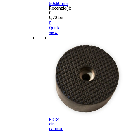
50x60mm
Recenzie(i):
0
0,70 Lei

Quick
view
.
Picior
din
cauciuc