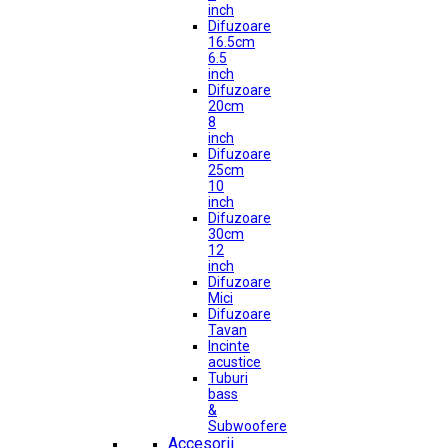
inch
Difuzoare
16.5cm
6.5
inch
Difuzoare
20cm
8
inch
Difuzoare
25cm
10
inch
Difuzoare
30cm
12
inch
Difuzoare
Mici
Difuzoare
Tavan
Incinte
acustice
Tuburi
bass
&
Subwoofere
Accesorii