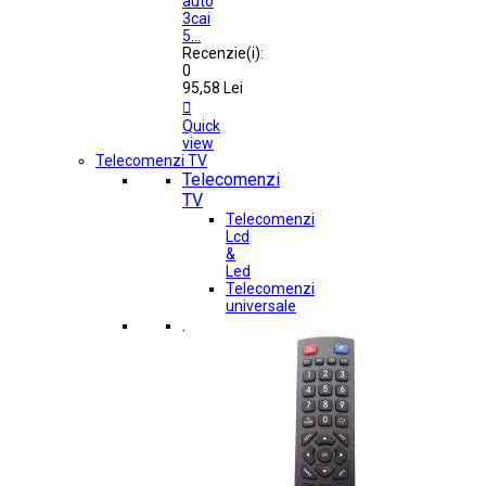
auto
3cai
5...
Recenzie(i):
0
95,58 Lei

Quick
view
Telecomenzi TV
Telecomenzi
TV
Telecomenzi
Lcd
&
Led
Telecomenzi
universale
.