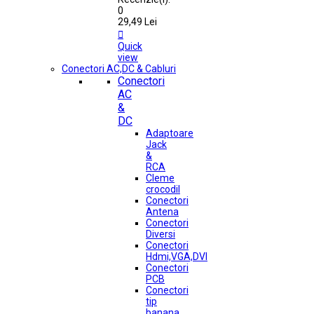
0
29,49 Lei

Quick
view
Conectori AC,DC & Cabluri
Conectori
AC
&
DC
Adaptoare
Jack
&
RCA
Cleme
crocodil
Conectori
Antena
Conectori
Diversi
Conectori
Hdmi,VGA,DVI
Conectori
PCB
Conectori
tip
banana