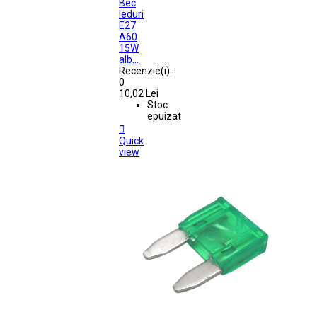
Bec
leduri
E27
A60
15W
alb...
Recenzie(i):
0
10,02 Lei
Stoc
epuizat

Quick
view