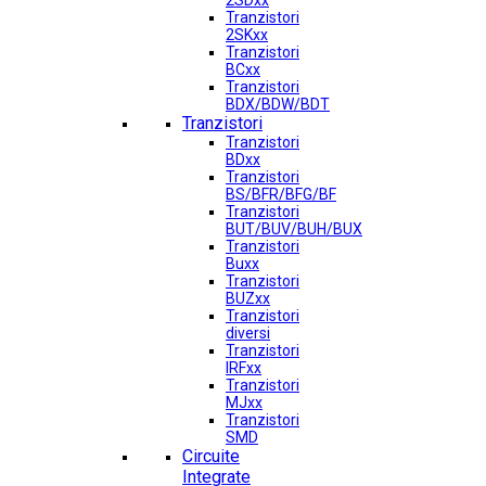
2SDxx
Tranzistori
2SKxx
Tranzistori
BCxx
Tranzistori
BDX/BDW/BDT
Tranzistori
Tranzistori
BDxx
Tranzistori
BS/BFR/BFG/BF
Tranzistori
BUT/BUV/BUH/BUX
Tranzistori
Buxx
Tranzistori
BUZxx
Tranzistori
diversi
Tranzistori
IRFxx
Tranzistori
MJxx
Tranzistori
SMD
Circuite
Integrate