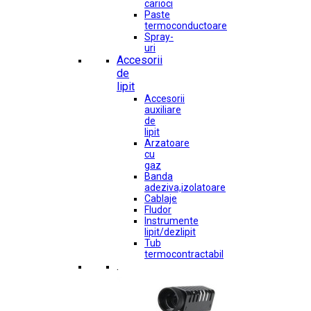
carioci
Paste
termoconductoare
Spray-
uri
Accesorii
de
lipit
Accesorii
auxiliare
de
lipit
Arzatoare
cu
gaz
Banda
adeziva,izolatoare
Cablaje
Fludor
Instrumente
lipit/dezlipit
Tub
termocontractabil
.