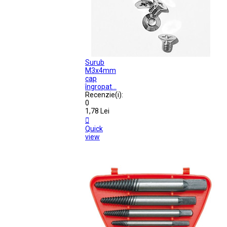
Surub
M3x4mm
cap
îngropat...
Recenzie(i):
0
1,78 Lei

Quick
view