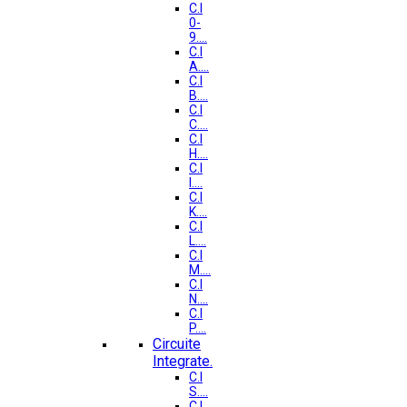
C.I
0-
9....
C.I
A....
C.I
B....
C.I
C....
C.I
H....
C.I
I....
C.I
K....
C.I
L....
C.I
M....
C.I
N....
C.I
P....
Circuite
Integrate.
C.I
S....
C.I