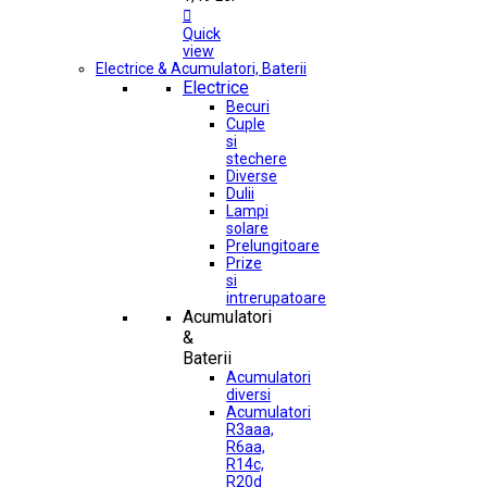

Quick
view
Electrice & Acumulatori, Baterii
Electrice
Becuri
Cuple
si
stechere
Diverse
Dulii
Lampi
solare
Prelungitoare
Prize
si
intrerupatoare
Acumulatori
&
Baterii
Acumulatori
diversi
Acumulatori
R3aaa,
R6aa,
R14c,
R20d