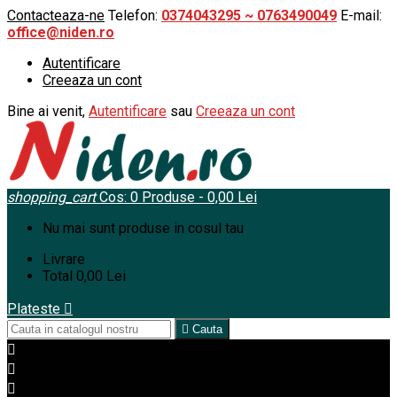
Contacteaza-ne
Telefon:
0374043295 ~ 0763490049
E-mail:
office@niden.ro
Autentificare
Creeaza un cont
Bine ai venit,
Autentificare
sau
Creeaza un cont
shopping_cart
Cos:
0
Produse - 0,00 Lei
Nu mai sunt produse in cosul tau
Livrare
Total
0,00 Lei
Plateste


Cauta


