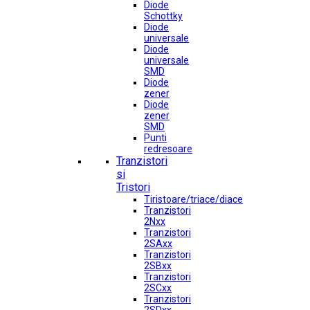
Diode
Schottky
Diode
universale
Diode
universale
SMD
Diode
zener
Diode
zener
SMD
Punti
redresoare
Tranzistori
si
Tristori
Tiristoare/triace/diace
Tranzistori
2Nxx
Tranzistori
2SAxx
Tranzistori
2SBxx
Tranzistori
2SCxx
Tranzistori