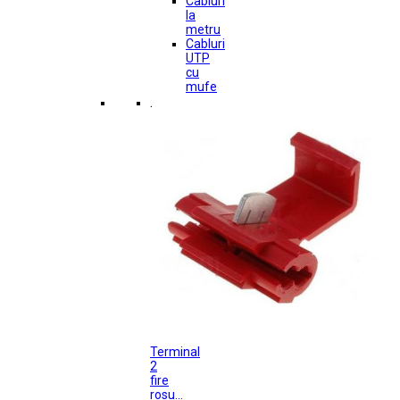
Cabluri
la
metru
Cabluri
UTP
cu
mufe
.
Terminal
2
fire
rosu...