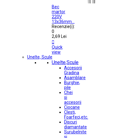
Bec
martor
220V
13x36mm...
Recenzie(i):
0
2,69 Lei

Quick
view
Unelte, Scule
Unelte,Scule
Accesorii
Gradina
Asamblare
Burghie,
pile
Chei
si
accesorii
Ciocane
Clesti,
Foarfeci,etc.
Discuri
diamantate
Surubelnite
si