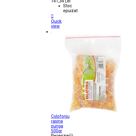
141,34 Lei
Stoc
epuizat

Quick
view
.
Colofoniu
rasina
punga
500gr
Recenzie(i):