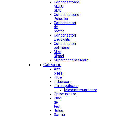
Condensatoare
MLCC
SMD
Condensatoare
Poliester
Condensatori
de
motor
Condensatori
Electrolitici
Condensatori
polimerici
Mica,
Nippel
Supercondensatoare
Categorii..
Alte
piese
Filtre
Inductoare
Intrerupatoare
Microintrerupatoare
Optocuploare
Placi
de
test
Relee
Sarma