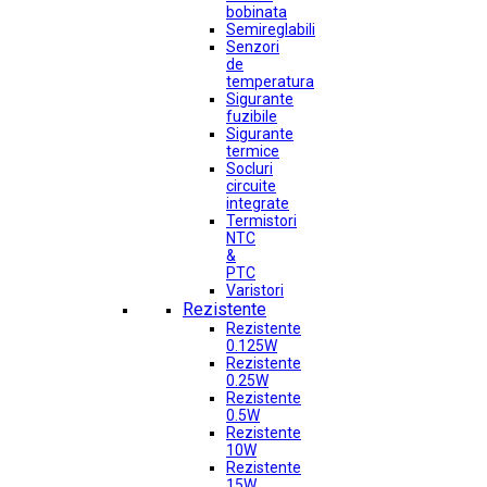
bobinata
Semireglabili
Senzori
de
temperatura
Sigurante
fuzibile
Sigurante
termice
Socluri
circuite
integrate
Termistori
NTC
&
PTC
Varistori
Rezistente
Rezistente
0.125W
Rezistente
0.25W
Rezistente
0.5W
Rezistente
10W
Rezistente
15W