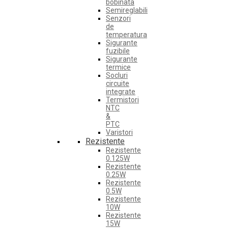
bobinata
Semireglabili
Senzori
de
temperatura
Sigurante
fuzibile
Sigurante
termice
Socluri
circuite
integrate
Termistori
NTC
&
PTC
Varistori
Rezistente
Rezistente
0.125W
Rezistente
0.25W
Rezistente
0.5W
Rezistente
10W
Rezistente
15W