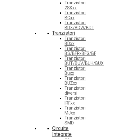
Tranzistori
2SKxx
Tranzistori
BCxx
Tranzistori
BDX/BDW/BDT
Tranzistori
Tranzistori
BDxx
Tranzistori
BS/BFR/BFG/BF
Tranzistori
BUT/BUV/BUH/BUX
Tranzistori
Buxx
Tranzistori
BUZxx
Tranzistori
diversi
Tranzistori
IRFxx
Tranzistori
MJxx
Tranzistori
SMD
Circuite
Integrate