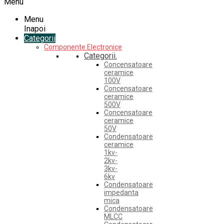
Menu
Menu
Inapoi
Categorii
Componente Electronice
Categorii.
Concensatoare
ceramice
100V
Concensatoare
ceramice
500V
Concensatoare
ceramice
50V
Condensatoare
ceramice
1kv-
2kv-
3kv-
6kv
Condensatoare
impedanta
mica
Condensatoare
MLCC