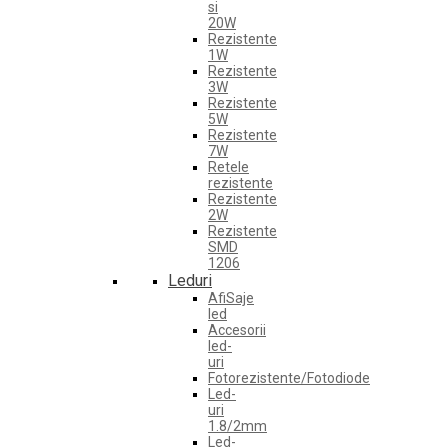
si
20W
Rezistente
1W
Rezistente
3W
Rezistente
5W
Rezistente
7W
Retele
rezistente
Rezistente
2W
Rezistente
SMD
1206
Leduri
AfiSaje
led
Accesorii
led-
uri
Fotorezistente/Fotodiode
Led-
uri
1.8/2mm
Led-