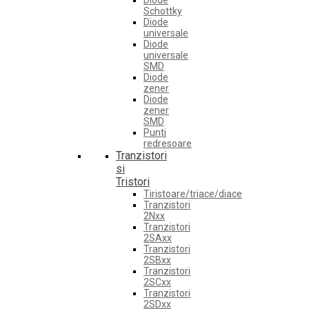
Diode
Schottky
Diode
universale
Diode
universale
SMD
Diode
zener
Diode
zener
SMD
Punti
redresoare
Tranzistori
si
Tristori
Tiristoare/triace/diace
Tranzistori
2Nxx
Tranzistori
2SAxx
Tranzistori
2SBxx
Tranzistori
2SCxx
Tranzistori
2SDxx