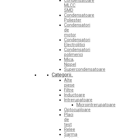
Condensatoare
MLCC
SMD
Condensatoare
Poliester
Condensatori
de
motor
Condensatori
Electrolitici
Condensatori
polimerici
Mica,
Nippel
Supercondensatoare
Categorii..
Alte
piese
Filtre
Inductoare
Intrerupatoare
Microintrerupatoare
Optocuploare
Placi
de
test
Relee
Sarma