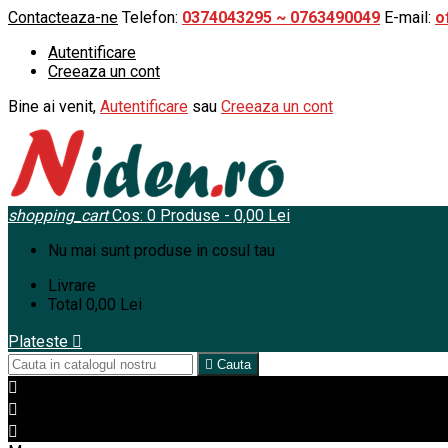
Contacteaza-ne
Telefon:
0374043295 ~ 0763490049
E-mail:
o
Autentificare
Creeaza un cont
Bine ai venit,
Autentificare
sau
Creeaza un cont
shopping_cart
Cos:
0
Produse - 0,00 Lei
Nu mai sunt produse in cosul tau
Livrare
Total
0,00 Lei
Plateste


Cauta


