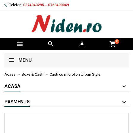
Telefon:
0374043295 ~ 0763490049
0



shopping_cart
MENU
Acasa
Boxe & Casti
Casti cu microfon Urban Style
ACASA
PAYMENTS