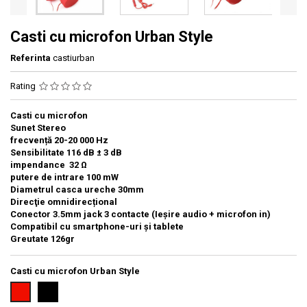
Casti cu microfon Urban Style
Referinta
castiurban
Rating
Casti cu microfon
Sunet Stereo
frecvență 20-20 000 Hz
Sensibilitate 116 dB ± 3 dB
impendance 32 Ω
putere de intrare 100 mW
Diametrul casca ureche 30mm
Direcţie omnidirecțional
Conector 3.5mm jack 3 contacte (Ieșire audio + microfon in)
Compatibil cu smartphone-uri și tablete
Greutate 126gr
Casti cu microfon Urban Style
Negru
Rosu