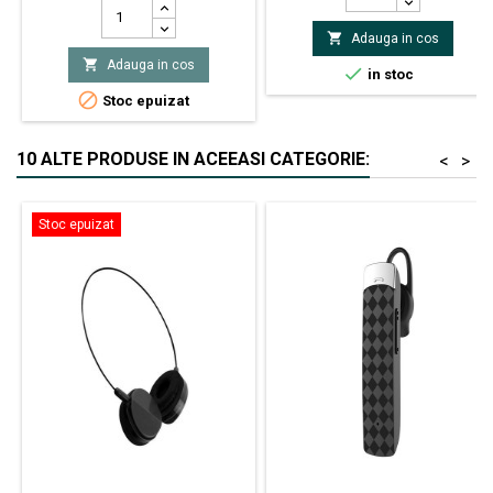
0,2A Putere disipată 0,225W
Carcasă SOT23, TO236AB

Adauga in cos
Amplificare curent 100...300

Adauga in cos
Montare SMD Frecvenţă 300MHz

in stoc

Stoc epuizat
10 ALTE PRODUSE IN ACEEASI CATEGORIE:
<
>
Stoc epuizat