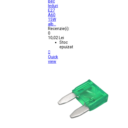
Bec
leduri
E27
A60
15W
alb...
Recenzie(i):
0
10,02 Lei
Stoc
epuizat

Quick
view