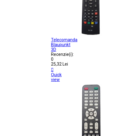
Telecomanda
Blaupunkt
3D
Recenzie(i):
0
25,32 Lei

Quick
view