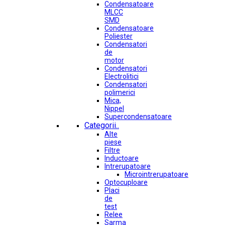
Condensatoare
MLCC
SMD
Condensatoare
Poliester
Condensatori
de
motor
Condensatori
Electrolitici
Condensatori
polimerici
Mica,
Nippel
Supercondensatoare
Categorii..
Alte
piese
Filtre
Inductoare
Intrerupatoare
Microintrerupatoare
Optocuploare
Placi
de
test
Relee
Sarma