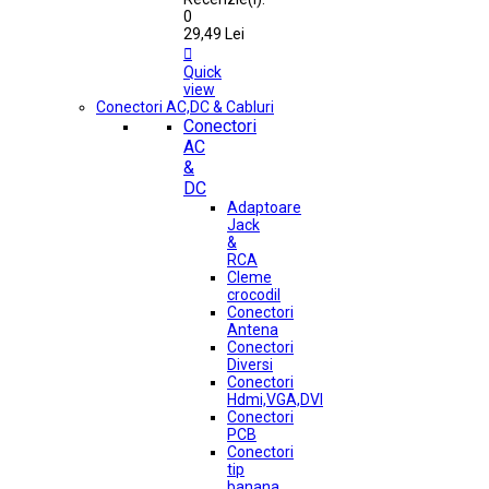
0
29,49 Lei

Quick
view
Conectori AC,DC & Cabluri
Conectori
AC
&
DC
Adaptoare
Jack
&
RCA
Cleme
crocodil
Conectori
Antena
Conectori
Diversi
Conectori
Hdmi,VGA,DVI
Conectori
PCB
Conectori
tip
banana