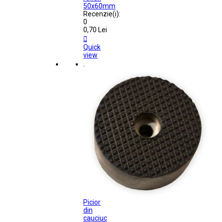
50x60mm
Recenzie(i):
0
0,70 Lei

Quick
view
.
Picior
din
cauciuc