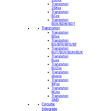
2SDxx
Tranzistori
2SKxx
Tranzistori
BCxx
Tranzistori
BDX/BDW/BDT
Tranzistori
Tranzistori
BDxx
Tranzistori
BS/BFR/BFG/BF
Tranzistori
BUT/BUV/BUH/BUX
Tranzistori
Buxx
Tranzistori
BUZxx
Tranzistori
diversi
Tranzistori
IRFxx
Tranzistori
MJxx
Tranzistori
SMD
Circuite
Integrate