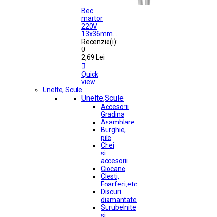
Bec
martor
220V
13x36mm...
Recenzie(i):
0
2,69 Lei

Quick
view
Unelte, Scule
Unelte,Scule
Accesorii
Gradina
Asamblare
Burghie,
pile
Chei
si
accesorii
Ciocane
Clesti,
Foarfeci,etc.
Discuri
diamantate
Surubelnite
si