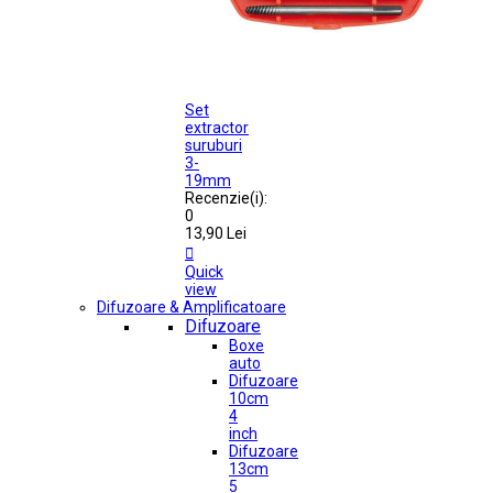
Set
extractor
suruburi
3-
19mm
Recenzie(i):
0
13,90 Lei

Quick
view
Difuzoare & Amplificatoare
Difuzoare
Boxe
auto
Difuzoare
10cm
4
inch
Difuzoare
13cm
5