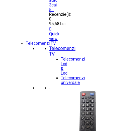
auto
3cai
5...
Recenzie(i):
0
95,58 Lei

Quick
view
Telecomenzi TV
Telecomenzi
TV
Telecomenzi
Lcd
&
Led
Telecomenzi
universale
.