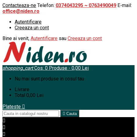
Contacteaza-ne
Telefon:
0374043295 ~ 0763490049
E-mail:
office@niden.ro
Autentificare
Creeaza un cont
Bine ai venit,
Autentificare
sau
Creeaza un cont
shopping_cart
Cos:
0
Produse - 0,00 Lei
Nu mai sunt produse in cosul tau
Livrare
Total
0,00 Lei
Plateste


Cauta


