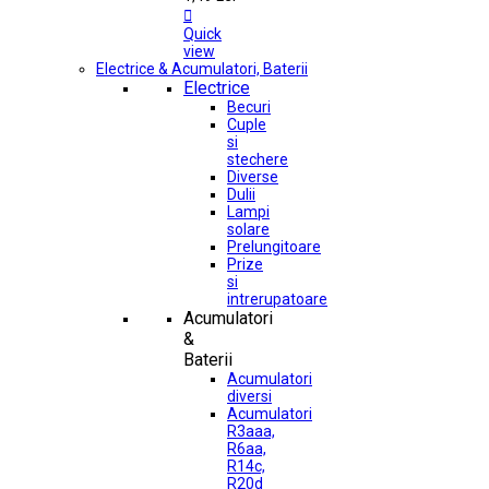

Quick
view
Electrice & Acumulatori, Baterii
Electrice
Becuri
Cuple
si
stechere
Diverse
Dulii
Lampi
solare
Prelungitoare
Prize
si
intrerupatoare
Acumulatori
&
Baterii
Acumulatori
diversi
Acumulatori
R3aaa,
R6aa,
R14c,
R20d