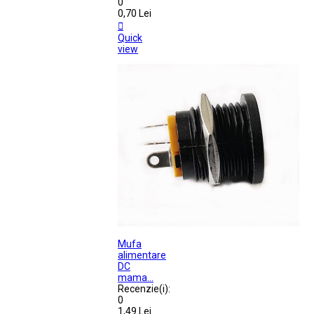
0
0,70 Lei

Quick
view
Mufa
alimentare
DC
mama...
Recenzie(i):
0
1,49 Lei