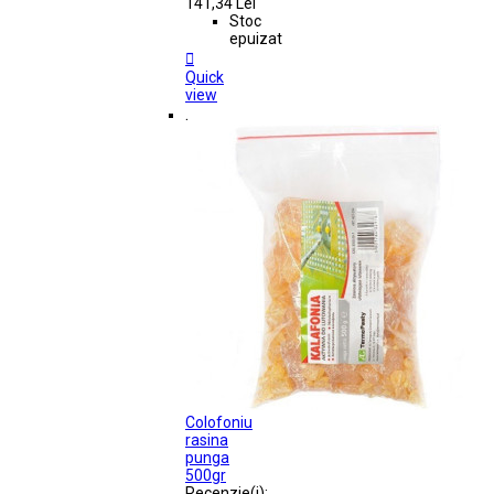
141,34 Lei
Stoc
epuizat

Quick
view
.
Colofoniu
rasina
punga
500gr
Recenzie(i):