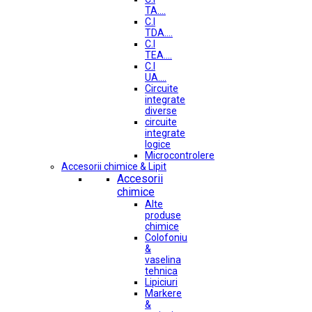
TA....
C.I
TDA....
C.I
TEA....
C.I
UA....
Circuite
integrate
diverse
circuite
integrate
logice
Microcontrolere
Accesorii chimice & Lipit
Accesorii
chimice
Alte
produse
chimice
Colofoniu
&
vaselina
tehnica
Lipiciuri
Markere
&