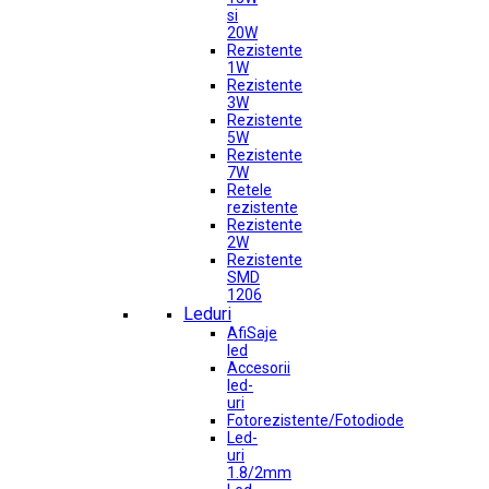
si
20W
Rezistente
1W
Rezistente
3W
Rezistente
5W
Rezistente
7W
Retele
rezistente
Rezistente
2W
Rezistente
SMD
1206
Leduri
AfiSaje
led
Accesorii
led-
uri
Fotorezistente/Fotodiode
Led-
uri
1.8/2mm