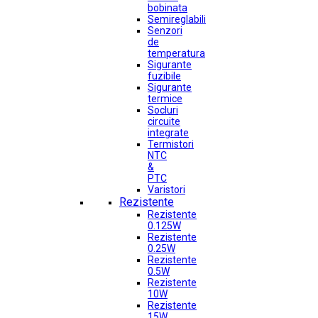
bobinata
Semireglabili
Senzori
de
temperatura
Sigurante
fuzibile
Sigurante
termice
Socluri
circuite
integrate
Termistori
NTC
&
PTC
Varistori
Rezistente
Rezistente
0.125W
Rezistente
0.25W
Rezistente
0.5W
Rezistente
10W
Rezistente
15W