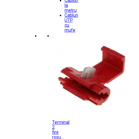
Cabluri
la
metru
Cabluri
UTP
cu
mufe
.
Terminal
2
fire
rosu...