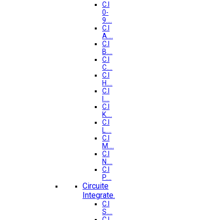
C.I
0-
9....
C.I
A....
C.I
B....
C.I
C....
C.I
H....
C.I
I....
C.I
K....
C.I
L....
C.I
M....
C.I
N....
C.I
P....
Circuite
Integrate.
C.I
S....
C.I