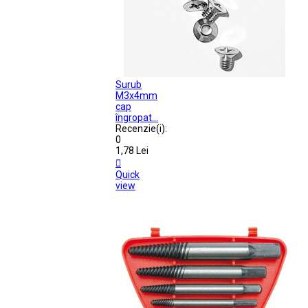
Surub
M3x4mm
cap
îngropat...
Recenzie(i):
0
1,78 Lei

Quick
view