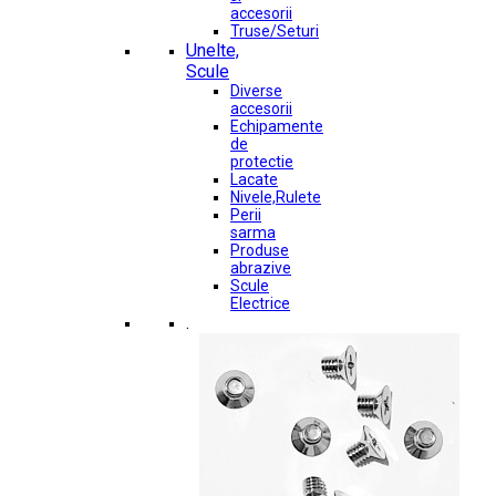
accesorii
Truse/Seturi
Unelte,
Scule
Diverse
accesorii
Echipamente
de
protectie
Lacate
Nivele,Rulete
Perii
sarma
Produse
abrazive
Scule
Electrice
.