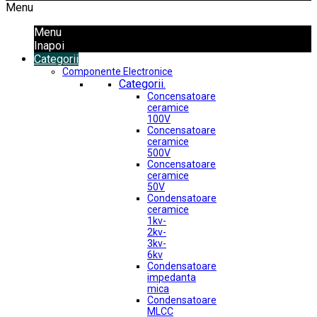
Menu
Menu
Inapoi
Categorii
Componente Electronice
Categorii.
Concensatoare
ceramice
100V
Concensatoare
ceramice
500V
Concensatoare
ceramice
50V
Condensatoare
ceramice
1kv-
2kv-
3kv-
6kv
Condensatoare
impedanta
mica
Condensatoare
MLCC