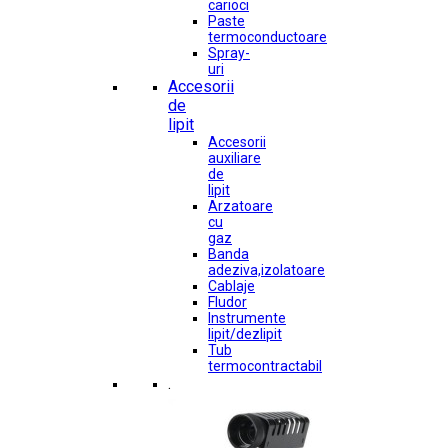
carioci
Paste
termoconductoare
Spray-
uri
Accesorii
de
lipit
Accesorii
auxiliare
de
lipit
Arzatoare
cu
gaz
Banda
adeziva,izolatoare
Cablaje
Fludor
Instrumente
lipit/dezlipit
Tub
termocontractabil
.