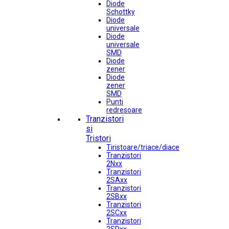
Diode
Schottky
Diode
universale
Diode
universale
SMD
Diode
zener
Diode
zener
SMD
Punti
redresoare
Tranzistori
si
Tristori
Tiristoare/triace/diace
Tranzistori
2Nxx
Tranzistori
2SAxx
Tranzistori
2SBxx
Tranzistori
2SCxx
Tranzistori