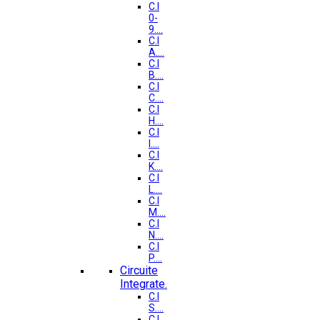
C.I
0-
9....
C.I
A....
C.I
B....
C.I
C....
C.I
H....
C.I
I....
C.I
K....
C.I
L....
C.I
M....
C.I
N....
C.I
P....
Circuite
Integrate.
C.I
S....
C.I