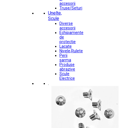
accesorii
Truse/Seturi
Unelte,
Scule
Diverse
accesorii
Echipamente
de
protectie
Lacate
Nivele,Rulete
Perii
sarma
Produse
abrazive
Scule
Electrice
.