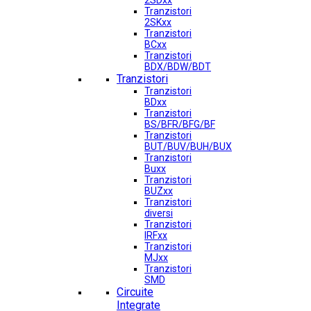
2SDxx
Tranzistori
2SKxx
Tranzistori
BCxx
Tranzistori
BDX/BDW/BDT
Tranzistori
Tranzistori
BDxx
Tranzistori
BS/BFR/BFG/BF
Tranzistori
BUT/BUV/BUH/BUX
Tranzistori
Buxx
Tranzistori
BUZxx
Tranzistori
diversi
Tranzistori
IRFxx
Tranzistori
MJxx
Tranzistori
SMD
Circuite
Integrate