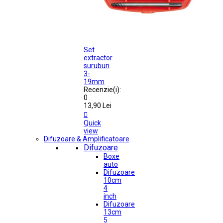
Set
extractor
suruburi
3-
19mm
Recenzie(i):
0
13,90 Lei

Quick
view
Difuzoare & Amplificatoare
Difuzoare
Boxe
auto
Difuzoare
10cm
4
inch
Difuzoare
13cm
5