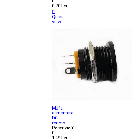
0
0,70 Lei

Quick
view
Mufa
alimentare
DC
mama...
Recenzie(i):
0
1,49 Lei