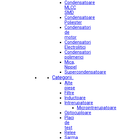
Condensatoare
MLCC
SMD
Condensatoare
Poliester
Condensatori
de
motor
Condensatori
Electrolitici
Condensatori
polimerici
Mica,
Nippel
Supercondensatoare
Categorii..
Alte
piese
Filtre
Inductoare
Intrerupatoare
Microintrerupatoare
Optocuploare
Placi
de
test
Relee
Sarma