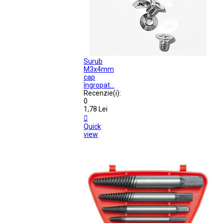
Surub
M3x4mm
cap
îngropat...
Recenzie(i):
0
1,78 Lei

Quick
view