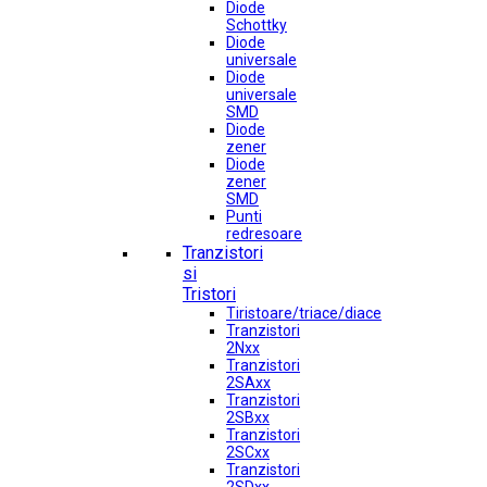
Diode
Schottky
Diode
universale
Diode
universale
SMD
Diode
zener
Diode
zener
SMD
Punti
redresoare
Tranzistori
si
Tristori
Tiristoare/triace/diace
Tranzistori
2Nxx
Tranzistori
2SAxx
Tranzistori
2SBxx
Tranzistori
2SCxx
Tranzistori