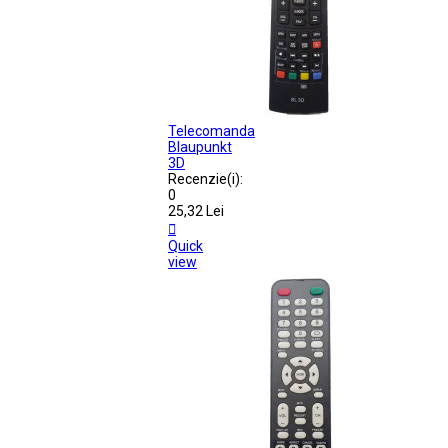
Telecomanda
Blaupunkt
3D
Recenzie(i):
0
25,32 Lei

Quick
view