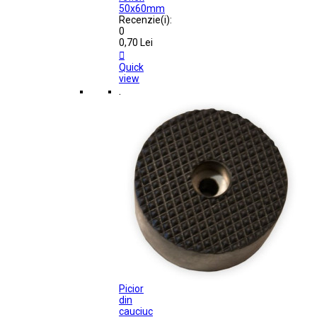
50x60mm
Recenzie(i):
0
0,70 Lei

Quick
view
.
Picior
din
cauciuc