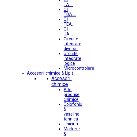
TA....
C.I
TDA....
C.I
TEA....
C.I
UA....
Circuite
integrate
diverse
circuite
integrate
logice
Microcontrolere
Accesorii chimice & Lipit
Accesorii
chimice
Alte
produse
chimice
Colofoniu
&
vaselina
tehnica
Lipiciuri
Markere
&