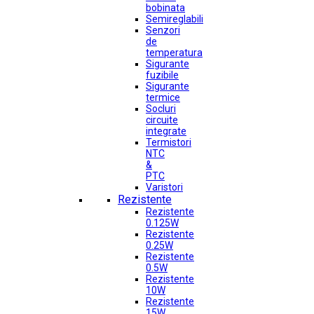
bobinata
Semireglabili
Senzori
de
temperatura
Sigurante
fuzibile
Sigurante
termice
Socluri
circuite
integrate
Termistori
NTC
&
PTC
Varistori
Rezistente
Rezistente
0.125W
Rezistente
0.25W
Rezistente
0.5W
Rezistente
10W
Rezistente
15W