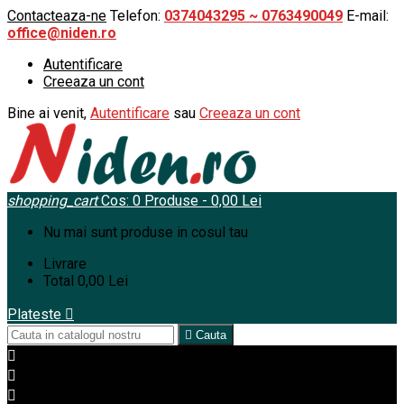
Contacteaza-ne
Telefon:
0374043295 ~ 0763490049
E-mail:
office@niden.ro
Autentificare
Creeaza un cont
Bine ai venit,
Autentificare
sau
Creeaza un cont
shopping_cart
Cos:
0
Produse - 0,00 Lei
Nu mai sunt produse in cosul tau
Livrare
Total
0,00 Lei
Plateste


Cauta


