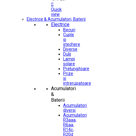

Quick
view
Electrice & Acumulatori, Baterii
Electrice
Becuri
Cuple
si
stechere
Diverse
Dulii
Lampi
solare
Prelungitoare
Prize
si
intrerupatoare
Acumulatori
&
Baterii
Acumulatori
diversi
Acumulatori
R3aaa,
R6aa,
R14c,
R20d