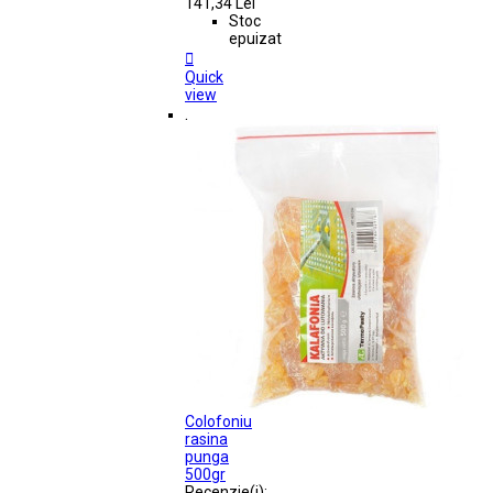
141,34 Lei
Stoc
epuizat

Quick
view
.
Colofoniu
rasina
punga
500gr
Recenzie(i):