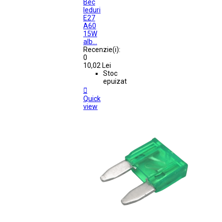
Bec
leduri
E27
A60
15W
alb...
Recenzie(i):
0
10,02 Lei
Stoc
epuizat

Quick
view