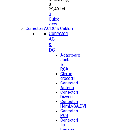
0
29,49 Lei

Quick
view
Conectori AC,DC & Cabluri
Conectori
AC
&
DC
Adaptoare
Jack
&
RCA
Cleme
crocodil
Conectori
Antena
Conectori
Diversi
Conectori
Hdmi,VGA,DVI
Conectori
PCB
Conectori
tip
banana