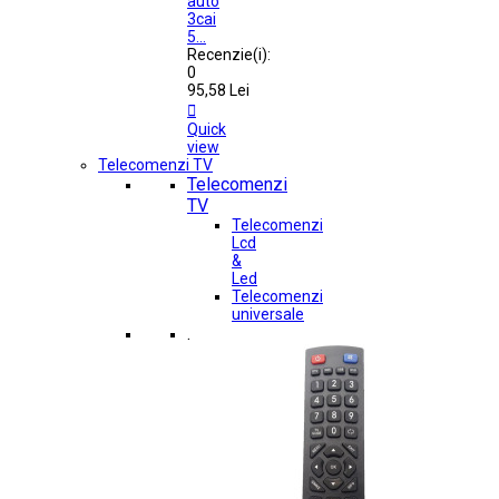
auto
3cai
5...
Recenzie(i):
0
95,58 Lei

Quick
view
Telecomenzi TV
Telecomenzi
TV
Telecomenzi
Lcd
&
Led
Telecomenzi
universale
.