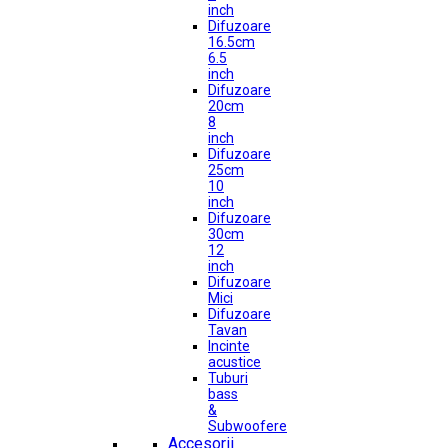
inch
Difuzoare
16.5cm
6.5
inch
Difuzoare
20cm
8
inch
Difuzoare
25cm
10
inch
Difuzoare
30cm
12
inch
Difuzoare
Mici
Difuzoare
Tavan
Incinte
acustice
Tuburi
bass
&
Subwoofere
Accesorii