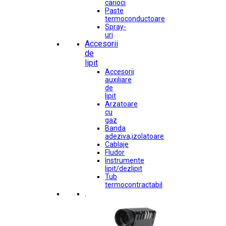
carioci
Paste
termoconductoare
Spray-
uri
Accesorii
de
lipit
Accesorii
auxiliare
de
lipit
Arzatoare
cu
gaz
Banda
adeziva,izolatoare
Cablaje
Fludor
Instrumente
lipit/dezlipit
Tub
termocontractabil
.