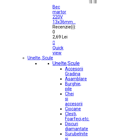
Bec
martor
220V
13x36mm...
Recenzie(i):
0
2,69 Lei

Quick
view
Unelte, Scule
Unelte,Scule
Accesorii
Gradina
Asamblare
Burghie,
pile
Chei
si
accesorii
Ciocane
Clesti,
Foarfeci,etc.
Discuri
diamantate
Surubelnite
si