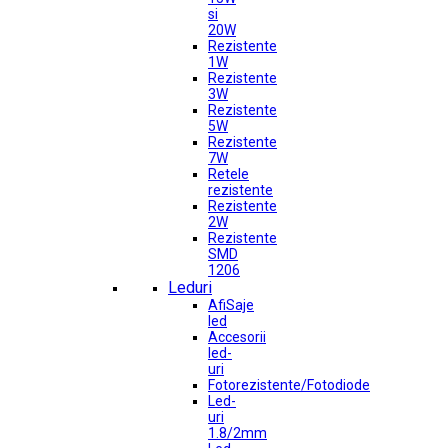
si
20W
Rezistente
1W
Rezistente
3W
Rezistente
5W
Rezistente
7W
Retele
rezistente
Rezistente
2W
Rezistente
SMD
1206
Leduri
AfiSaje
led
Accesorii
led-
uri
Fotorezistente/Fotodiode
Led-
uri
1.8/2mm