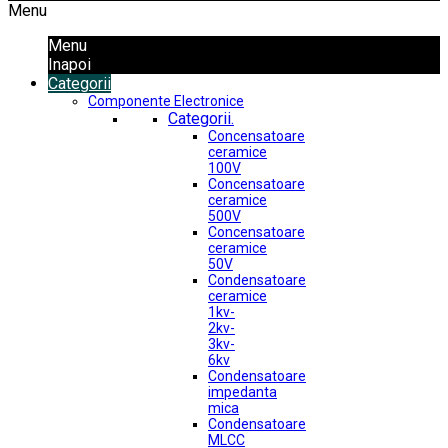
Menu
Menu
Inapoi
Categorii
Componente Electronice
Categorii.
Concensatoare
ceramice
100V
Concensatoare
ceramice
500V
Concensatoare
ceramice
50V
Condensatoare
ceramice
1kv-
2kv-
3kv-
6kv
Condensatoare
impedanta
mica
Condensatoare
MLCC