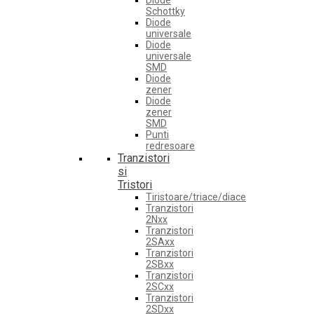
Diode
Schottky
Diode
universale
Diode
universale
SMD
Diode
zener
Diode
zener
SMD
Punti
redresoare
Tranzistori
si
Tristori
Tiristoare/triace/diace
Tranzistori
2Nxx
Tranzistori
2SAxx
Tranzistori
2SBxx
Tranzistori
2SCxx
Tranzistori
2SDxx