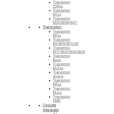
Tranzistori
2SKxx
Tranzistori
BCxx
Tranzistori
BDX/BDW/BDT
Tranzistori
Tranzistori
BDxx
Tranzistori
BS/BFR/BFG/BF
Tranzistori
BUT/BUV/BUH/BUX
Tranzistori
Buxx
Tranzistori
BUZxx
Tranzistori
diversi
Tranzistori
IRFxx
Tranzistori
MJxx
Tranzistori
SMD
Circuite
Integrate