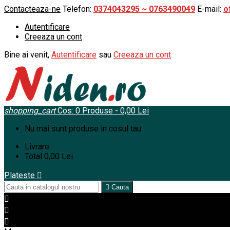
Contacteaza-ne
Telefon:
0374043295 ~ 0763490049
E-mail:
o
Autentificare
Creeaza un cont
Bine ai venit,
Autentificare
sau
Creeaza un cont
shopping_cart
Cos:
0
Produse - 0,00 Lei
Nu mai sunt produse in cosul tau
Livrare
Total
0,00 Lei
Plateste


Cauta


