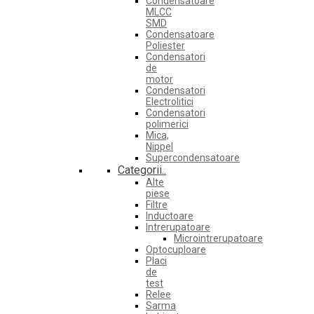
Condensatoare
MLCC
SMD
Condensatoare
Poliester
Condensatori
de
motor
Condensatori
Electrolitici
Condensatori
polimerici
Mica,
Nippel
Supercondensatoare
Categorii..
Alte
piese
Filtre
Inductoare
Intrerupatoare
Microintrerupatoare
Optocuploare
Placi
de
test
Relee
Sarma