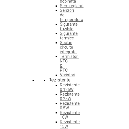
bobinata
Semireglabili
Senzori
de
temperatura
Sigurante
fuzibile
Sigurante
termice
Socluri
circuite
integrate
Termistori
NTC
&
PTC
Varistori
Rezistente
Rezistente
0.125W
Rezistente
0.25W
Rezistente
0.5W
Rezistente
10W
Rezistente
15W