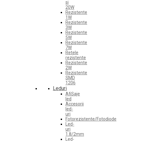
si
20W
Rezistente
1W
Rezistente
3W
Rezistente
5W
Rezistente
7W
Retele
rezistente
Rezistente
2W
Rezistente
SMD
1206
Leduri
AfiSaje
led
Accesorii
led-
uri
Fotorezistente/Fotodiode
Led-
uri
1.8/2mm
Led-