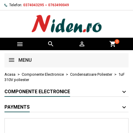
Telefon:
0374043295 ~ 0763490049
0



shopping_cart
MENU
Acasa
Componente Electronice
Condensatoare Poliester
1uF
310V poliester
COMPONENTE ELECTRONICE
PAYMENTS