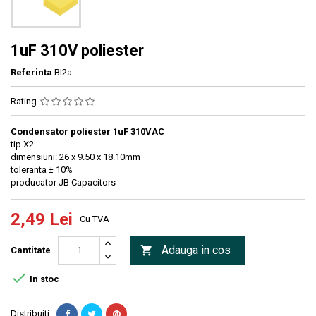
1uF 310V poliester
Referinta
BI2a
Rating
Condensator poliester 1uF 310VAC
tip X2
dimensiuni: 26 x 9.50 x 18.10mm
toleranta ± 10%
producator JB Capacitors
2,49 Lei
Cu TVA
Adauga in cos

Cantitate

In stoc
Distribuiti