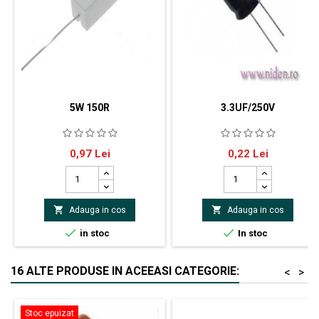
5W 150R
3.3UF/250V
SR Passives rezistor bobinat
3.3uf/250V
Pret
Pret
0,97 Lei
0,22 Lei
rezistor cu ciment Montare
THT Rezistenţă 150Ω Putere
5W Toleranţă ±5%
Dimensiuni carcasă 9.5 x 9.5 x


Adauga in cos
Adauga in cos
22mm Dimensiuni terminale
Ø0.8 x 35mm


in stoc
In stoc
16 ALTE PRODUSE IN ACEEASI CATEGORIE:
<
>
Stoc epuizat