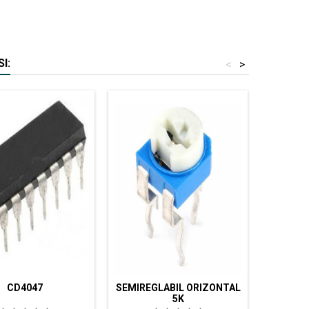
I:
<
>
CD4047
SEMIREGLABIL ORIZONTAL
5K