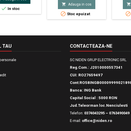
ale 5mmTemperatura
Raster


Adauga in cos
 lucru -55...85°C
Temperatu

In stoc
Capac


Stoc epuizat
 TAU
CONTACTEAZA-NE
 personale
SC NIDEN GRUP ELECTRONIC SRL
Reg.Com.:
J2010000557341
edit
CUI: RO27659497
Cont:RO58INGB0000999902189
Banca: ING Bank
Capital Social : 5000 RON
Jud.Teleorman loc.Nenciulesti
Telefon:
0374043295 ~ 0763490049
E-mail:
office@niden.ro