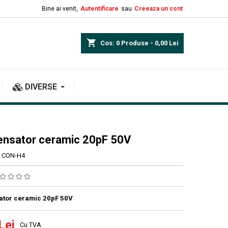
Bine ai venit,
Autentificare
sau
Creeaza un cont
shopping_cart
Cos:
0
Produse - 0,00 Lei
DIVERSE
nsator ceramic 20pF 50V
CON-H4
tor ceramic 20pF 50V
Lei
Cu TVA