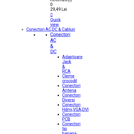
0
29,49 Lei

Quick
view
Conectori AC,DC & Cabluri
Conectori
AC
&
DC
Adaptoare
Jack
&
RCA
Cleme
crocodil
Conectori
Antena
Conectori
Diversi
Conectori
Hdmi,VGA,DVI
Conectori
PCB
Conectori
tip
banana