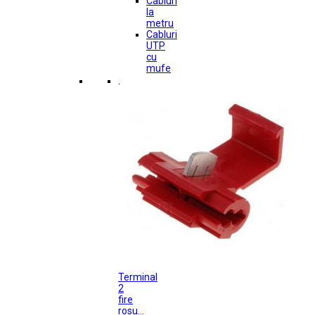
Cabluri
la
metru
Cabluri
UTP
cu
mufe
.
Terminal
2
fire
rosu...