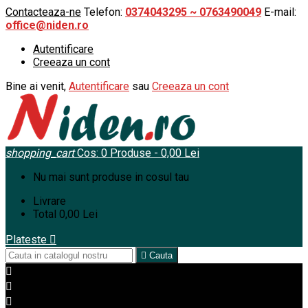
Contacteaza-ne
Telefon:
0374043295 ~ 0763490049
E-mail:
office@niden.ro
Autentificare
Creeaza un cont
Bine ai venit,
Autentificare
sau
Creeaza un cont
shopping_cart
Cos:
0
Produse - 0,00 Lei
Nu mai sunt produse in cosul tau
Livrare
Total
0,00 Lei
Plateste


Cauta


