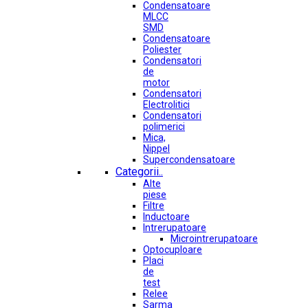
Condensatoare
MLCC
SMD
Condensatoare
Poliester
Condensatori
de
motor
Condensatori
Electrolitici
Condensatori
polimerici
Mica,
Nippel
Supercondensatoare
Categorii..
Alte
piese
Filtre
Inductoare
Intrerupatoare
Microintrerupatoare
Optocuploare
Placi
de
test
Relee
Sarma