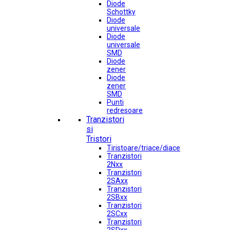
Diode
Schottky
Diode
universale
Diode
universale
SMD
Diode
zener
Diode
zener
SMD
Punti
redresoare
Tranzistori
si
Tristori
Tiristoare/triace/diace
Tranzistori
2Nxx
Tranzistori
2SAxx
Tranzistori
2SBxx
Tranzistori
2SCxx
Tranzistori