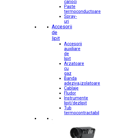
carioci
Paste
termoconductoare
Spray-
uri
Accesorii
de
lipit
Accesorii
auxiliare
de
lipit
Arzatoare
cu
gaz
Banda
adeziva,izolatoare
Cablaje
Fludor
Instrumente
lipit/dezlipit
Tub
termocontractabil
.