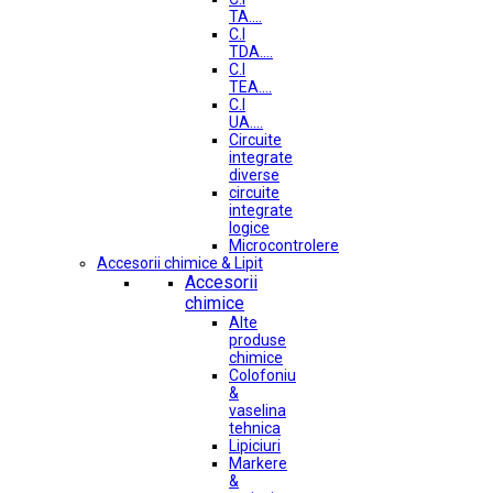
TA....
C.I
TDA....
C.I
TEA....
C.I
UA....
Circuite
integrate
diverse
circuite
integrate
logice
Microcontrolere
Accesorii chimice & Lipit
Accesorii
chimice
Alte
produse
chimice
Colofoniu
&
vaselina
tehnica
Lipiciuri
Markere
&