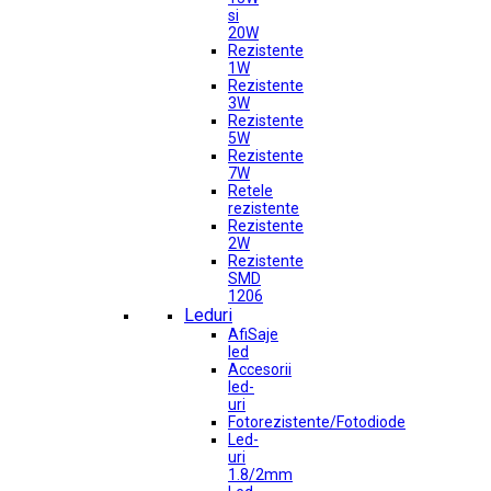
si
20W
Rezistente
1W
Rezistente
3W
Rezistente
5W
Rezistente
7W
Retele
rezistente
Rezistente
2W
Rezistente
SMD
1206
Leduri
AfiSaje
led
Accesorii
led-
uri
Fotorezistente/Fotodiode
Led-
uri
1.8/2mm