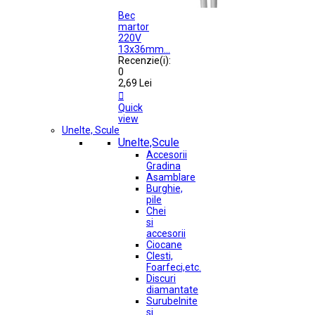
Bec
martor
220V
13x36mm...
Recenzie(i):
0
2,69 Lei

Quick
view
Unelte, Scule
Unelte,Scule
Accesorii
Gradina
Asamblare
Burghie,
pile
Chei
si
accesorii
Ciocane
Clesti,
Foarfeci,etc.
Discuri
diamantate
Surubelnite
si