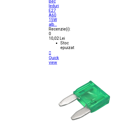
Bec
leduri
E27
A60
15W
alb...
Recenzie(i):
0
10,02 Lei
Stoc
epuizat

Quick
view