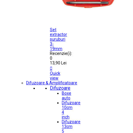
Set
extractor
suruburi
3-
19mm
Recenzie(i):
0
13,90 Lei

Quick
view
Difuzoare & Amplificatoare
Difuzoare
Boxe
auto
Difuzoare
10cm
4
inch
Difuzoare
13cm
5