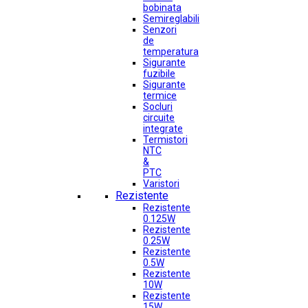
bobinata
Semireglabili
Senzori
de
temperatura
Sigurante
fuzibile
Sigurante
termice
Socluri
circuite
integrate
Termistori
NTC
&
PTC
Varistori
Rezistente
Rezistente
0.125W
Rezistente
0.25W
Rezistente
0.5W
Rezistente
10W
Rezistente
15W