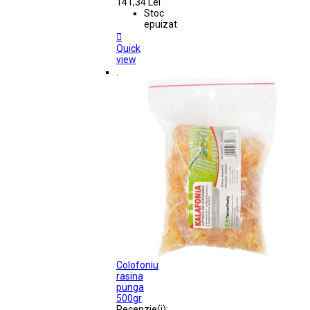
141,34 Lei
Stoc
epuizat

Quick
view
.
Colofoniu
rasina
punga
500gr
Recenzie(i):