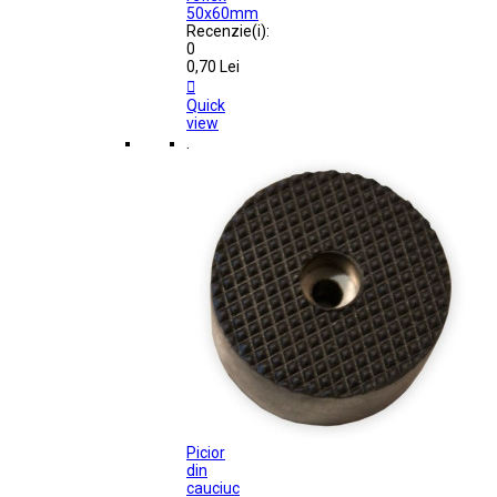
50x60mm
Recenzie(i):
0
0,70 Lei

Quick
view
.
Picior
din
cauciuc