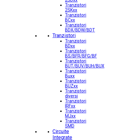
2SDxx
Tranzistori
2SKxx
Tranzistori
BCxx
Tranzistori
BDX/BDW/BDT
Tranzistori
Tranzistori
BDxx
Tranzistori
BS/BFR/BFG/BF
Tranzistori
BUT/BUV/BUH/BUX
Tranzistori
Buxx
Tranzistori
BUZxx
Tranzistori
diversi
Tranzistori
IRFxx
Tranzistori
MJxx
Tranzistori
SMD
Circuite
Integrate