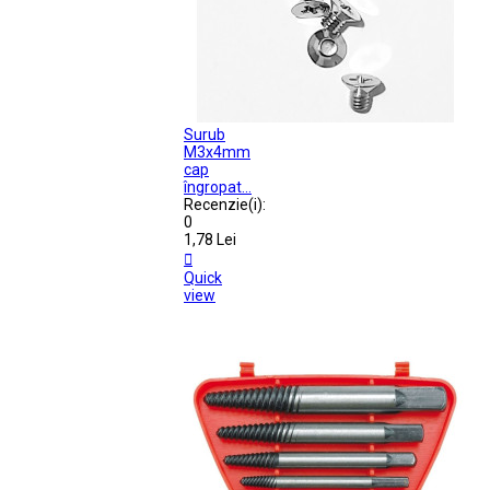
Surub
M3x4mm
cap
îngropat...
Recenzie(i):
0
1,78 Lei

Quick
view