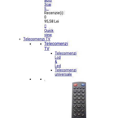
auto
3cai
5...
Recenzie(i):
0
95,58 Lei

Quick
view
Telecomenzi TV
Telecomenzi
TV
Telecomenzi
Lcd
&
Led
Telecomenzi
universale
.