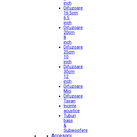
inch
Difuzoare
16.5cm
6.5
inch
Difuzoare
20cm
8
inch
Difuzoare
25cm
10
inch
Difuzoare
30cm
12
inch
Difuzoare
Mici
Difuzoare
Tavan
Incinte
acustice
Tuburi
bass
&
Subwoofere
Accesorii