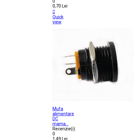
0
0,70 Lei

Quick
view
Mufa
alimentare
DC
mama...
Recenzie(i):
0
1,49 Lei