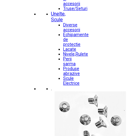
accesorii
Truse/Seturi
Unelte,
Scule
Diverse
accesorii
Echipamente
de
protectie
Lacate
Nivele,Rulete
Perii
sarma
Produse
abrazive
Scule
Electrice
.