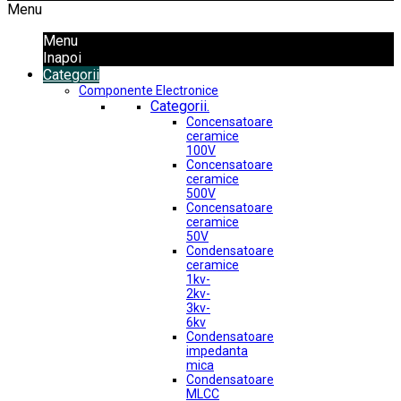
Menu
Menu
Inapoi
Categorii
Componente Electronice
Categorii.
Concensatoare
ceramice
100V
Concensatoare
ceramice
500V
Concensatoare
ceramice
50V
Condensatoare
ceramice
1kv-
2kv-
3kv-
6kv
Condensatoare
impedanta
mica
Condensatoare
MLCC