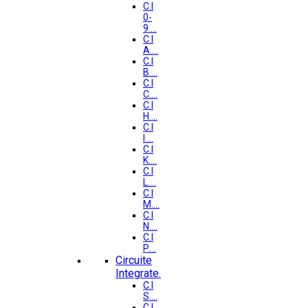
C.I
0-
9....
C.I
A....
C.I
B....
C.I
C....
C.I
H....
C.I
I....
C.I
K....
C.I
L....
C.I
M....
C.I
N....
C.I
P....
Circuite
Integrate.
C.I
S....
C.I