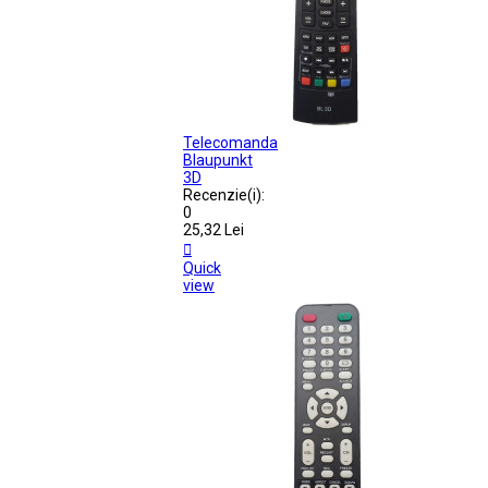
Telecomanda
Blaupunkt
3D
Recenzie(i):
0
25,32 Lei

Quick
view