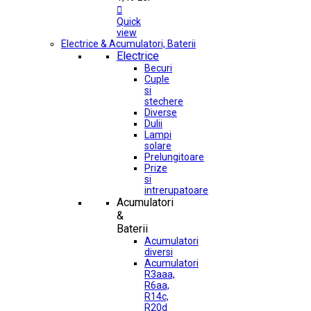

Quick
view
Electrice & Acumulatori, Baterii
Electrice
Becuri
Cuple
si
stechere
Diverse
Dulii
Lampi
solare
Prelungitoare
Prize
si
intrerupatoare
Acumulatori
&
Baterii
Acumulatori
diversi
Acumulatori
R3aaa,
R6aa,
R14c,
R20d