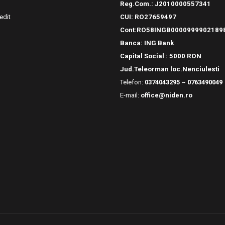
Reg.Com.:
J2010000557341
edit
CUI: RO27659497
Cont:RO58INGB0000999902189
Banca: ING Bank
Capital Social : 5000 RON
Jud.Teleorman loc.Nenciulesti
Telefon:
0374043295 ~ 0763490049
E-mail:
office@niden.ro