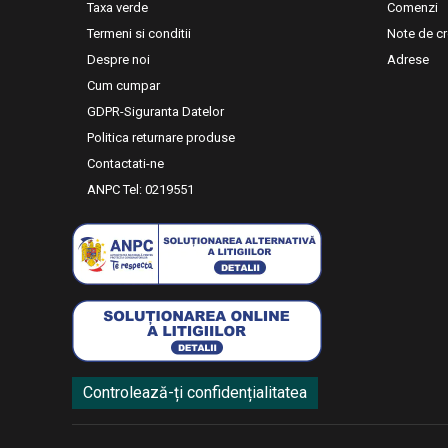
Taxa verde
Comenzi
Termeni si conditii
Note de cr
Despre noi
Adrese
Cum cumpar
GDPR-Siguranta Datelor
Politica returnare produse
Contactati-ne
ANPC Tel: 0219551
Controlează-ți confidențialitatea