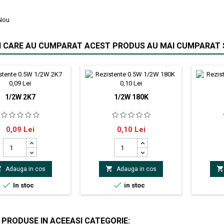
Nou
II CARE AU CUMPARAT ACEST PRODUS AU MAI CUMPARAT S
1/2W 2K7
1/2W 180K
SSIVES rezistor de
180kΩ;500mW;±5%;Ø3,2x9mm;
rezis
Pret
Pret
0,09 Lei
0,10 Lei
on Montare THT
THTRez
enţă 2.7kΩ Putere
0.25WTo
 Toleranţă ±5%
de lucru
e de lucru max. 350V
carcasă



Adauga in cos
Adauga in cos
ensiuni carcasă
terminal
x9mm Dimensiuni
de impul


In stoc
in stoc
inale Ø0.6x26mm
e de impuls max. 700V
erminale axial
 PRODUSE IN ACEEASI CATEGORIE: