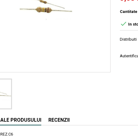
Cantitate

In st
Distribuiti
Autentifica
I ALE PRODUSULUI
RECENZII
REZ.C6