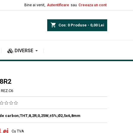
Bine ai venit,
Autentificare
sau
Creeaza un cont
shopping_cart
Cos:
0
Produse - 0,00 Lei
DIVERSE
 8R2
REZ.C6
:de carbon;THT;8,2R;0,25W;±5%;Ø2,5x6,8mm
Lei
Cu TVA