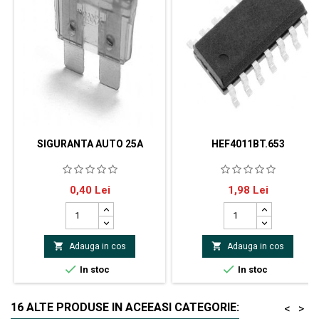
SIGURANTA AUTO 25A
HEF4011BT.653
Siguranta fuzibilaPentru
NEXPERIAcircuit integrat
Pret
Pret
0,40 Lei
1,98 Lei
autoturismeDimensiune:19x18x5mm
digitalpoartă NANDNumăr
canale 4Număr intrări
2Tehnologie CMOSMontare
SMDCarcasă SO14


Adauga in cos
Adauga in cos


In stoc
In stoc
16 ALTE PRODUSE IN ACEEASI CATEGORIE:
<
>