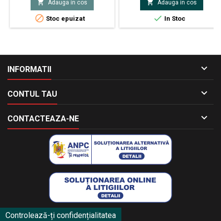


Adauga in cos
Adauga in cos
Tensiune conducţie max. 1V


Stoc epuizat
In Stoc

INFORMATII

CONTUL TAU

CONTACTEAZA-NE
Controlează-ți confidențialitatea