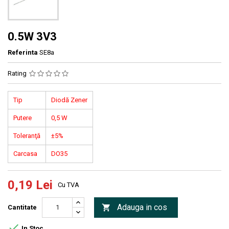
0.5W 3V3
Referinta
SE8a
Rating
Tip
Diodă Zener
Putere
0,5 W
Toleranţă
±5%
Carcasa
DO35
0,19 Lei
Cu TVA
Adauga in cos

Cantitate

In Stoc