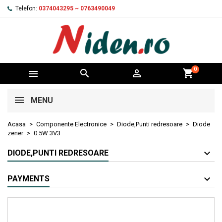
Telefon:
0374043295 ~ 0763490049
0



shopping_cart
MENU
Acasa
Componente Electronice
Diode,Punti redresoare
Diode
zener
0.5W 3V3
DIODE,PUNTI REDRESOARE
PAYMENTS