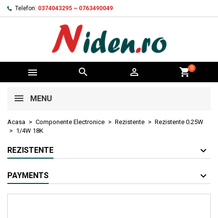
Telefon:
0374043295 ~ 0763490049
0



shopping_cart
MENU
Acasa
Componente Electronice
Rezistente
Rezistente 0.25W
1/4W 18K
REZISTENTE
PAYMENTS