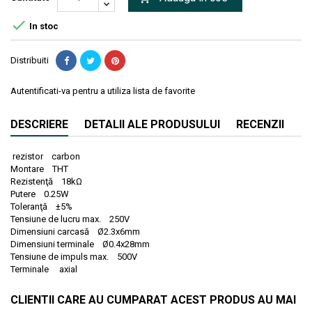

In stoc
Distribuiti
Autentificati-va pentru a utiliza lista de favorite
DESCRIERE
DETALII ALE PRODUSULUI
RECENZII
rezistor carbon
Montare THT
Rezistenţă 18kΩ
Putere 0.25W
Toleranţă ±5%
Tensiune de lucru max. 250V
Dimensiuni carcasă Ø2.3x6mm
Dimensiuni terminale Ø0.4x28mm
Tensiune de impuls max. 500V
Terminale axial
CLIENTII CARE AU CUMPARAT ACEST PRODUS AU MAI