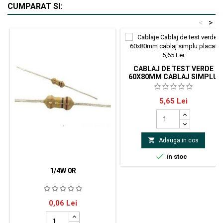
CUMPARAT SI:
<
>
CABLAJ DE TEST VERDE
60X80MM CABLAJ SIMPLU
PLACAT
Cablaj de test verde 60x80mm
Pret
5,65 Lei
cablaj simplu placat calitate
superioara, stratul de cupru are o
aderenta mult mai buna la
suportul cablajului

Adauga in cos

in stoc
1/4W 0R
Rezistor:de
Pret
0,06 Lei
carbon;THT;0R;0,25W;
±5%;Ø2,5x6,8mm