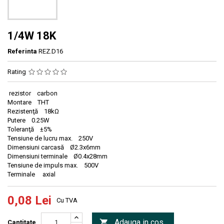
1/4W 18K
Referinta
REZ.D16
Rating
rezistor carbon
Montare THT
Rezistenţă 18kΩ
Putere 0.25W
Toleranţă ±5%
Tensiune de lucru max. 250V
Dimensiuni carcasă Ø2.3x6mm
Dimensiuni terminale Ø0.4x28mm
Tensiune de impuls max. 500V
Terminale axial
0,08 Lei
Cu TVA
Adauga in cos

Cantitate