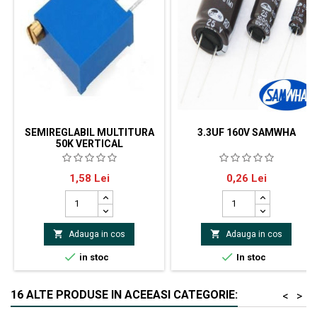
SEMIREGLABIL MULTITURA
3.3UF 160V SAMWHA
50K VERTICAL
Semireglabil multitura 50K
Producător SAMWHA Tip
Pret
Pret
1,58 Lei
0,26 Lei
condensator electrolitic
Dimensiuni carcasă Ø6.3 x
11mm Temperatura de lucru
-55...105°C


Adauga in cos
Adauga in cos


in stoc
In stoc
16 ALTE PRODUSE IN ACEEASI CATEGORIE:
<
>