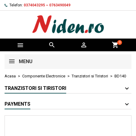
Telefon:
0374043295 ~ 0763490049
0



shopping_cart
MENU
Acasa
Componente Electronice
Tranzistori si Tiristori
BD140
TRANZISTORI SI TIRISTORI
PAYMENTS