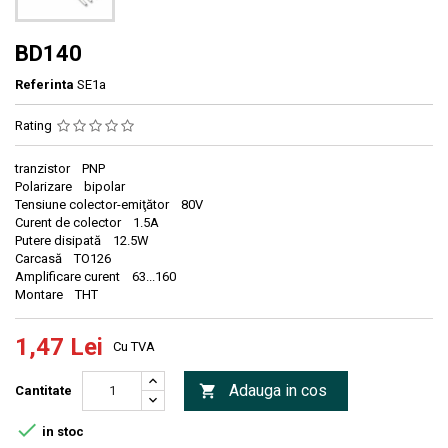
BD140
Referinta
SE1a
Rating
tranzistor PNP
Polarizare bipolar
Tensiune colector-emiţător 80V
Curent de colector 1.5A
Putere disipată 12.5W
Carcasă TO126
Amplificare curent 63...160
Montare THT
1,47 Lei
Cu TVA
Adauga in cos

Cantitate

in stoc