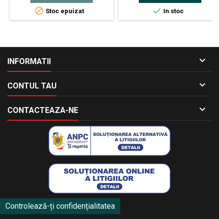


Stoc epuizat
In stoc

INFORMATII

CONTUL TAU

CONTACTEAZA-NE
Controlează-ți confidențialitatea