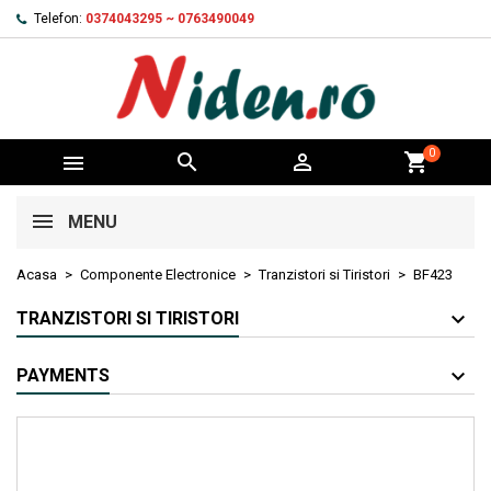
Telefon:
0374043295 ~ 0763490049
0



shopping_cart
MENU
Acasa
Componente Electronice
Tranzistori si Tiristori
BF423
TRANZISTORI SI TIRISTORI
PAYMENTS