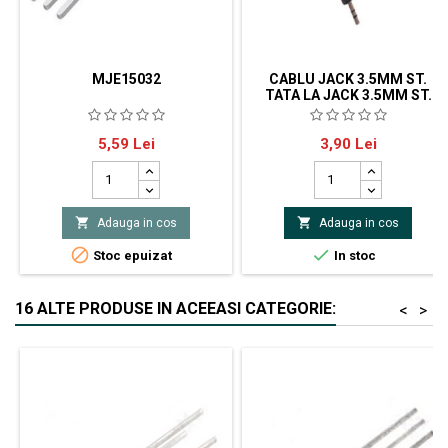
MJE15032
CABLU JACK 3.5MM ST.
TATA LA JACK 3.5MM ST.
TATA 1.5M
NPN250V30MHz50W8A70hFETO-
Cablu jack 3.5 stereo tata - jack
Pret
Pret
5,59 Lei
3,90 Lei
220
3.5 stereo tata 1.5m


Adauga in cos
Adauga in cos


Stoc epuizat
In stoc
16 ALTE PRODUSE IN ACEEASI CATEGORIE:
<
>