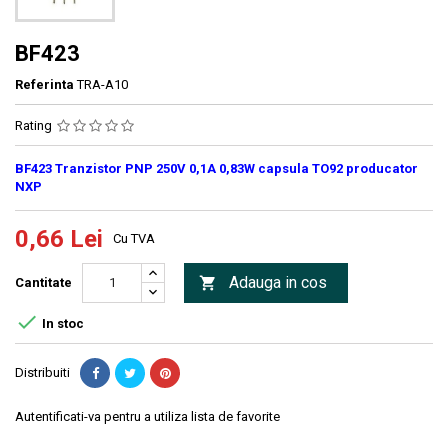
BF423
Referinta
TRA-A10
Rating
BF423 Tranzistor PNP 250V 0,1A 0,83W capsula TO92 producator
NXP
0,66 Lei
Cu TVA
Adauga in cos

Cantitate

In stoc
Distribuiti
Autentificati-va pentru a utiliza lista de favorite