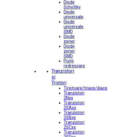
Diode
Schottky
Diode
universale
Diode
universale
SMD
Diode
zener
Diode
zener
SMD
Punti
redresoare
Tranzistori
si
Tristori
Tiristoare/triace/diace
Tranzistori
2Nxx
Tranzistori
2SAxx
Tranzistori
2SBxx
Tranzistori
2SCxx
Tranzistori