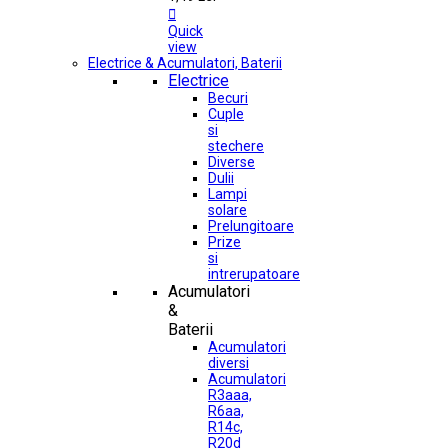

Quick
view
Electrice & Acumulatori, Baterii
Electrice
Becuri
Cuple
si
stechere
Diverse
Dulii
Lampi
solare
Prelungitoare
Prize
si
intrerupatoare
Acumulatori
&
Baterii
Acumulatori
diversi
Acumulatori
R3aaa,
R6aa,
R14c,
R20d