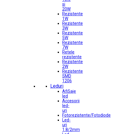
si
20W
Rezistente
1W
Rezistente
3W
Rezistente
5W
Rezistente
7W
Retele
rezistente
Rezistente
2W
Rezistente
SMD
1206
Leduri
AfiSaje
led
Accesorii
led-
uri
Fotorezistente/Fotodiode
Led-
uri
1.8/2mm