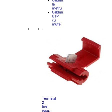
Cabluri
la
metru
Cabluri
UTP
cu
mufe
.
Terminal
2
fire
rosu...