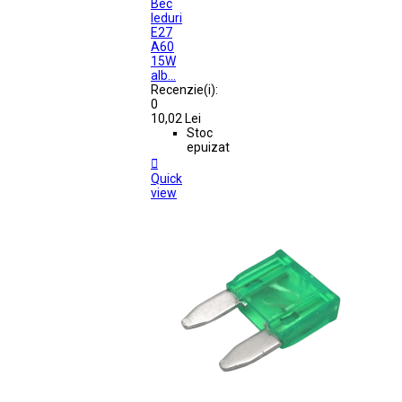
Bec
leduri
E27
A60
15W
alb...
Recenzie(i):
0
10,02 Lei
Stoc
epuizat

Quick
view