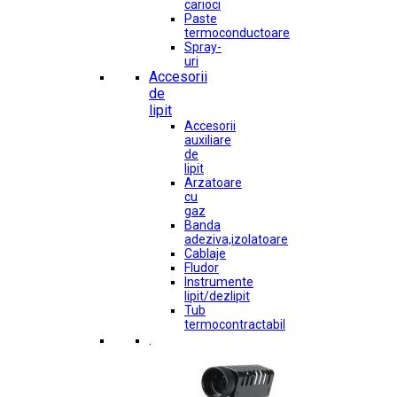
carioci
Paste
termoconductoare
Spray-
uri
Accesorii
de
lipit
Accesorii
auxiliare
de
lipit
Arzatoare
cu
gaz
Banda
adeziva,izolatoare
Cablaje
Fludor
Instrumente
lipit/dezlipit
Tub
termocontractabil
.