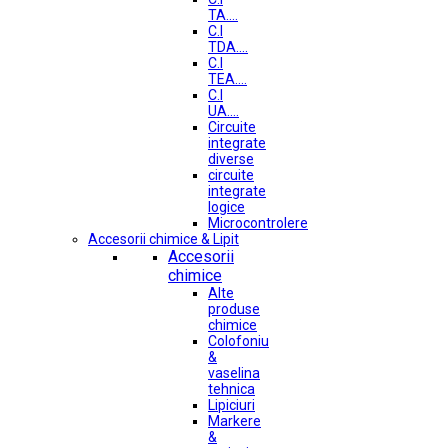
TA....
C.I
TDA....
C.I
TEA....
C.I
UA....
Circuite
integrate
diverse
circuite
integrate
logice
Microcontrolere
Accesorii chimice & Lipit
Accesorii
chimice
Alte
produse
chimice
Colofoniu
&
vaselina
tehnica
Lipiciuri
Markere
&