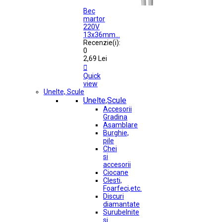
Bec
martor
220V
13x36mm...
Recenzie(i):
0
2,69 Lei

Quick
view
Unelte, Scule
Unelte,Scule
Accesorii
Gradina
Asamblare
Burghie,
pile
Chei
si
accesorii
Ciocane
Clesti,
Foarfeci,etc.
Discuri
diamantate
Surubelnite
si