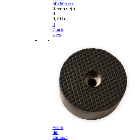
50x60mm
Recenzie(i):
0
0,70 Lei

Quick
view
.
Picior
din
cauciuc