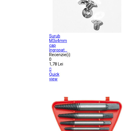
Surub
M3x4mm
cap
îngropat...
Recenzie(i):
0
1,78 Lei

Quick
view