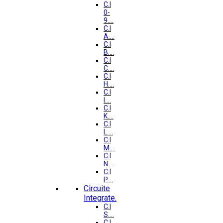
C.I
0-
9....
C.I
A....
C.I
B....
C.I
C....
C.I
H....
C.I
I....
C.I
K....
C.I
L....
C.I
M....
C.I
N....
C.I
P....
Circuite
Integrate.
C.I
S....
C.I