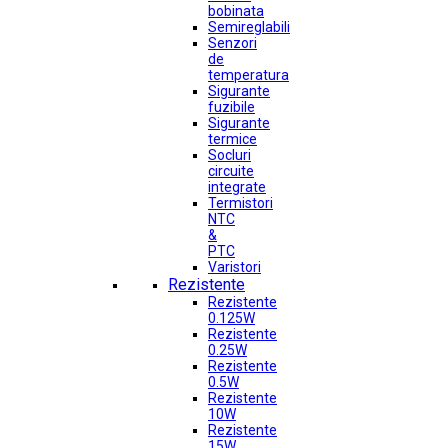
bobinata
Semireglabili
Senzori
de
temperatura
Sigurante
fuzibile
Sigurante
termice
Socluri
circuite
integrate
Termistori
NTC
&
PTC
Varistori
Rezistente
Rezistente
0.125W
Rezistente
0.25W
Rezistente
0.5W
Rezistente
10W
Rezistente
15W