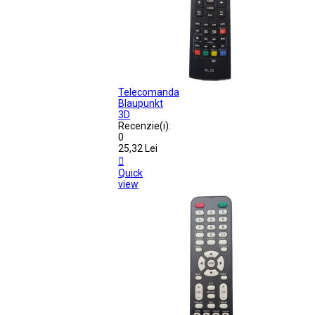
Telecomanda
Blaupunkt
3D
Recenzie(i):
0
25,32 Lei

Quick
view