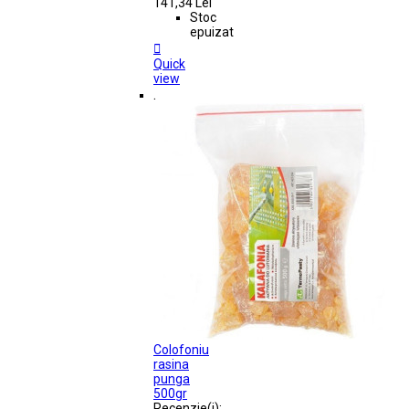
141,34 Lei
Stoc
epuizat

Quick
view
.
Colofoniu
rasina
punga
500gr
Recenzie(i):