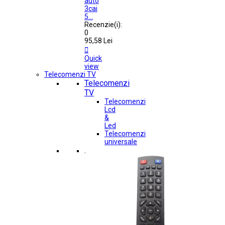
auto
3cai
5...
Recenzie(i):
0
95,58 Lei

Quick
view
Telecomenzi TV
Telecomenzi
TV
Telecomenzi
Lcd
&
Led
Telecomenzi
universale
.