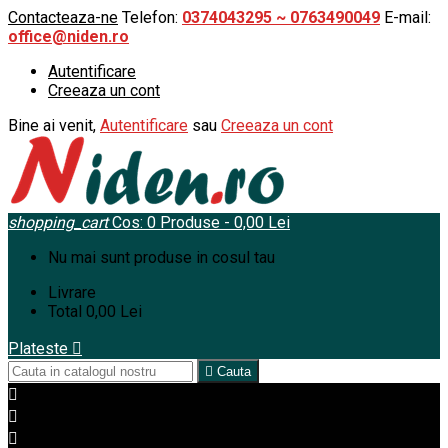
Contacteaza-ne
Telefon:
0374043295 ~ 0763490049
E-mail:
office@niden.ro
Autentificare
Creeaza un cont
Bine ai venit,
Autentificare
sau
Creeaza un cont
shopping_cart
Cos:
0
Produse - 0,00 Lei
Nu mai sunt produse in cosul tau
Livrare
Total
0,00 Lei
Plateste


Cauta


