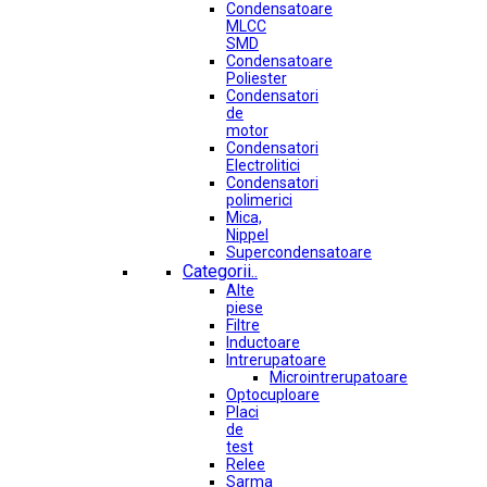
Condensatoare
MLCC
SMD
Condensatoare
Poliester
Condensatori
de
motor
Condensatori
Electrolitici
Condensatori
polimerici
Mica,
Nippel
Supercondensatoare
Categorii..
Alte
piese
Filtre
Inductoare
Intrerupatoare
Microintrerupatoare
Optocuploare
Placi
de
test
Relee
Sarma