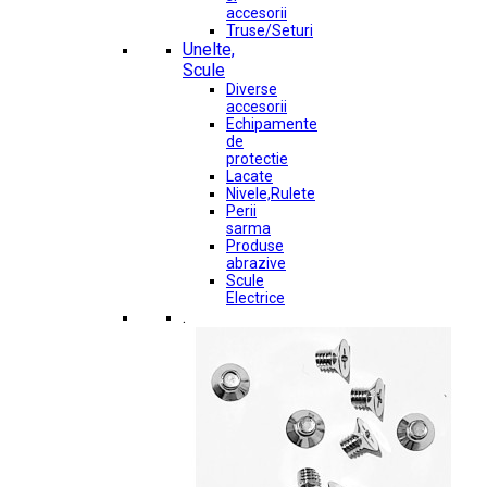
accesorii
Truse/Seturi
Unelte,
Scule
Diverse
accesorii
Echipamente
de
protectie
Lacate
Nivele,Rulete
Perii
sarma
Produse
abrazive
Scule
Electrice
.