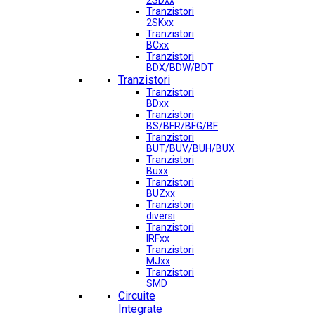
2SDxx
Tranzistori
2SKxx
Tranzistori
BCxx
Tranzistori
BDX/BDW/BDT
Tranzistori
Tranzistori
BDxx
Tranzistori
BS/BFR/BFG/BF
Tranzistori
BUT/BUV/BUH/BUX
Tranzistori
Buxx
Tranzistori
BUZxx
Tranzistori
diversi
Tranzistori
IRFxx
Tranzistori
MJxx
Tranzistori
SMD
Circuite
Integrate