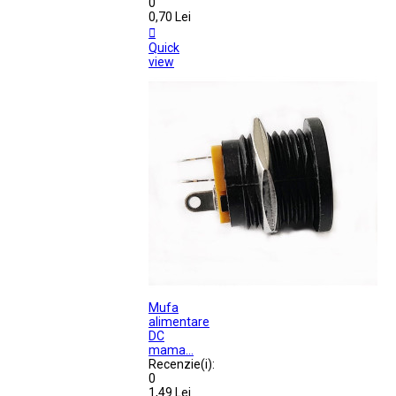
0
0,70 Lei

Quick
view
Mufa
alimentare
DC
mama...
Recenzie(i):
0
1,49 Lei