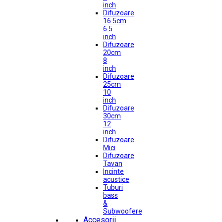
inch
Difuzoare
16.5cm
6.5
inch
Difuzoare
20cm
8
inch
Difuzoare
25cm
10
inch
Difuzoare
30cm
12
inch
Difuzoare
Mici
Difuzoare
Tavan
Incinte
acustice
Tuburi
bass
&
Subwoofere
Accesorii