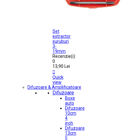
Set
extractor
suruburi
3-
19mm
Recenzie(i):
0
13,90 Lei

Quick
view
Difuzoare & Amplificatoare
Difuzoare
Boxe
auto
Difuzoare
10cm
4
inch
Difuzoare
13cm
5