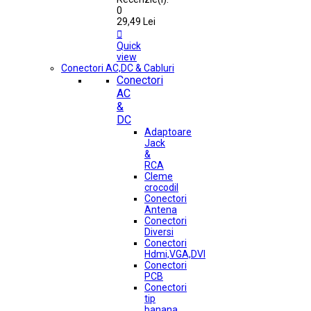
0
29,49 Lei

Quick
view
Conectori AC,DC & Cabluri
Conectori
AC
&
DC
Adaptoare
Jack
&
RCA
Cleme
crocodil
Conectori
Antena
Conectori
Diversi
Conectori
Hdmi,VGA,DVI
Conectori
PCB
Conectori
tip
banana