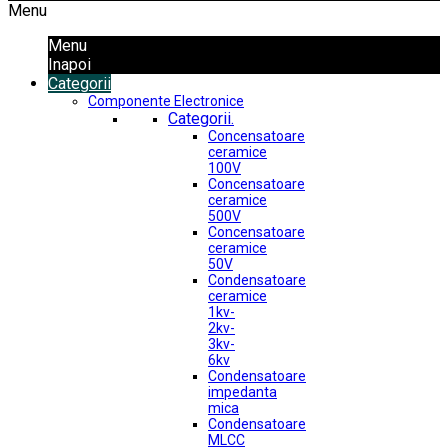
Menu
Menu
Inapoi
Categorii
Componente Electronice
Categorii.
Concensatoare
ceramice
100V
Concensatoare
ceramice
500V
Concensatoare
ceramice
50V
Condensatoare
ceramice
1kv-
2kv-
3kv-
6kv
Condensatoare
impedanta
mica
Condensatoare
MLCC