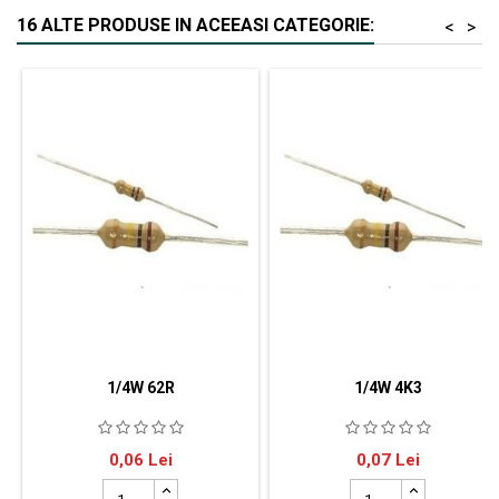
16 ALTE PRODUSE IN ACEEASI CATEGORIE:
<
>
1/4W 62R
1/4W 4K3
SR Passives rezistor de carbon
SR Passives rezistor de carbon
Pret
Pret
0,06 Lei
0,07 Lei
THT Rezistenţă 62Ω Putere
THT Rezistenţă 4.3kΩ
0.25W Toleranţă ±5%
Putere 0.25W Toleranţă ±5%