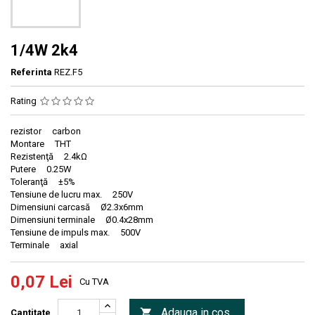
1/4W 2k4
Referinta
REZ.F5
Rating
rezistor carbon
Montare THT
Rezistenţă 2.4kΩ
Putere 0.25W
Toleranţă ±5%
Tensiune de lucru max. 250V
Dimensiuni carcasă Ø2.3x6mm
Dimensiuni terminale Ø0.4x28mm
Tensiune de impuls max. 500V
Terminale axial
0,07 Lei
Cu TVA
Adauga in cos

Cantitate