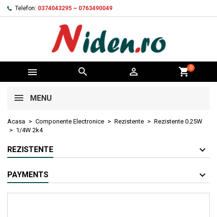
Telefon:
0374043295 ~ 0763490049
0



shopping_cart
MENU
Acasa
Componente Electronice
Rezistente
Rezistente 0.25W
1/4W 2k4
REZISTENTE
PAYMENTS