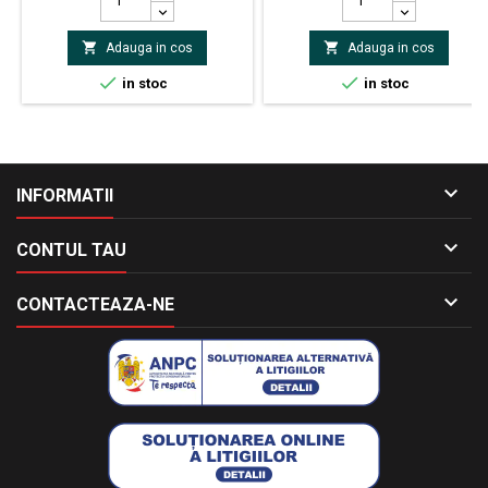
Tensiune de lucru max. 250V
Tensiune de lucru max. 250V
Dimensiuni carcasă Ø2.3 x 6mm
Dimensiuni carcasă Ø2.3 x 6mm


Adauga in cos
Adauga in cos
Dimensiuni terminale Ø0.5 x
Dimensiuni terminale Ø0.5 x
28mm Tensiune de impuls max.
28mm Tensiune de impuls max.


in stoc
in stoc
500V axial
500V axial

INFORMATII

CONTUL TAU

CONTACTEAZA-NE