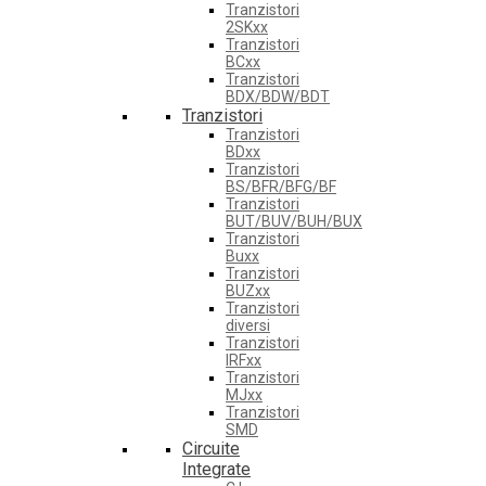
Tranzistori
2SKxx
Tranzistori
BCxx
Tranzistori
BDX/BDW/BDT
Tranzistori
Tranzistori
BDxx
Tranzistori
BS/BFR/BFG/BF
Tranzistori
BUT/BUV/BUH/BUX
Tranzistori
Buxx
Tranzistori
BUZxx
Tranzistori
diversi
Tranzistori
IRFxx
Tranzistori
MJxx
Tranzistori
SMD
Circuite
Integrate