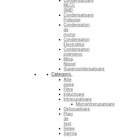
Condensatoare
MLCC
SMD
Condensatoare
Poliester
Condensatori
de
motor
Condensatori
Electrolitici
Condensatori
polimerici
Mica,
Nippel
Supercondensatoare
Categorii..
Alte
piese
Filtre
Inductoare
Intrerupatoare
Microintrerupatoare
Optocuploare
Placi
de
test
Relee
Sarma