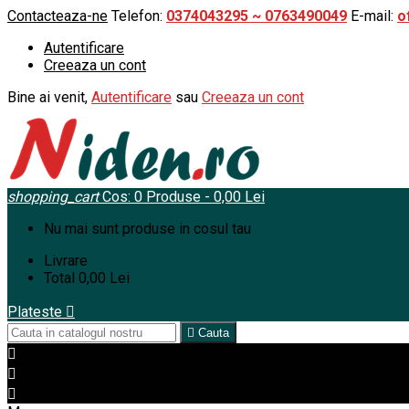
Contacteaza-ne
Telefon:
0374043295 ~ 0763490049
E-mail:
o
Autentificare
Creeaza un cont
Bine ai venit,
Autentificare
sau
Creeaza un cont
shopping_cart
Cos:
0
Produse - 0,00 Lei
Nu mai sunt produse in cosul tau
Livrare
Total
0,00 Lei
Plateste


Cauta


