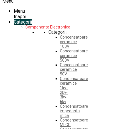
Menu
Menu
Inapoi
Categorii
Componente Electronice
Categorii.
Concensatoare
ceramice
100V
Concensatoare
ceramice
500V
Concensatoare
ceramice
50V
Condensatoare
ceramice
1kv-
2kv-
3kv-
6kv
Condensatoare
impedanta
mica
Condensatoare
MLCC