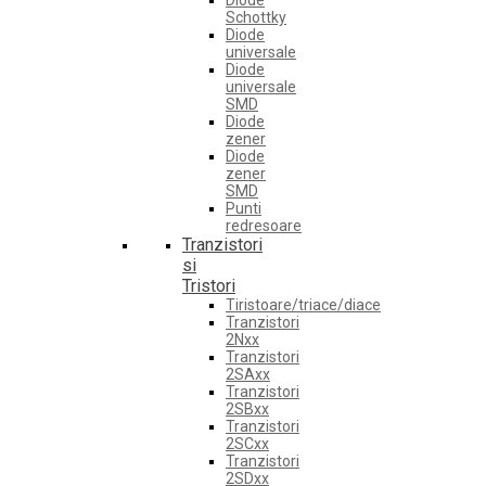
Diode
Schottky
Diode
universale
Diode
universale
SMD
Diode
zener
Diode
zener
SMD
Punti
redresoare
Tranzistori
si
Tristori
Tiristoare/triace/diace
Tranzistori
2Nxx
Tranzistori
2SAxx
Tranzistori
2SBxx
Tranzistori
2SCxx
Tranzistori
2SDxx