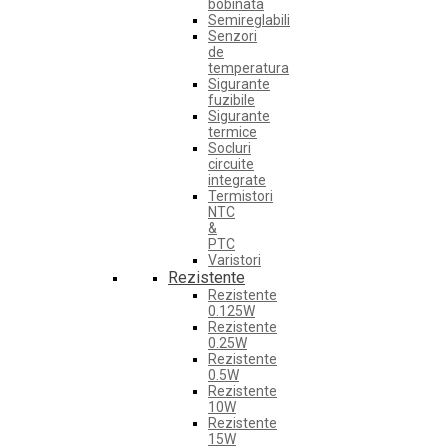
bobinata
Semireglabili
Senzori
de
temperatura
Sigurante
fuzibile
Sigurante
termice
Socluri
circuite
integrate
Termistori
NTC
&
PTC
Varistori
Rezistente
Rezistente
0.125W
Rezistente
0.25W
Rezistente
0.5W
Rezistente
10W
Rezistente
15W