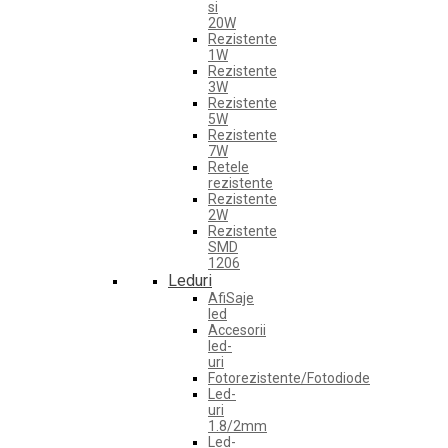
si
20W
Rezistente
1W
Rezistente
3W
Rezistente
5W
Rezistente
7W
Retele
rezistente
Rezistente
2W
Rezistente
SMD
1206
Leduri
AfiSaje
led
Accesorii
led-
uri
Fotorezistente/Fotodiode
Led-
uri
1.8/2mm
Led-