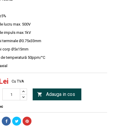
 ±5%
de lucru max. 500V
de impuls max.1kV
i terminale Ø0.75x33mm
ni corp Ø5x15mm
t de temperatură 50ppm/°C
axial
Lei
Cu TVA
Adauga in cos

oc