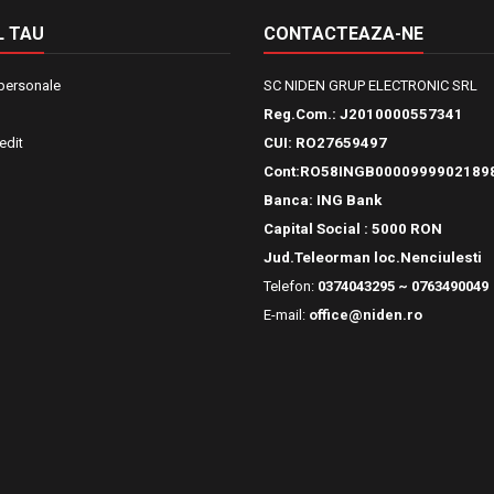
 TAU
CONTACTEAZA-NE
 personale
SC NIDEN GRUP ELECTRONIC SRL
Reg.Com.:
J2010000557341
edit
CUI: RO27659497
Cont:RO58INGB0000999902189
Banca: ING Bank
Capital Social : 5000 RON
Jud.Teleorman loc.Nenciulesti
Telefon:
0374043295 ~ 0763490049
E-mail:
office@niden.ro