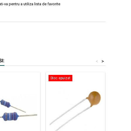
ti-va pentru a utiliza lista de favorite
I:
<
>
Stoc epuizat