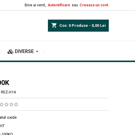
Bine ai venit,
Autentificare
sau
Creeaza un cont
shopping_cart
Cos:
0
Produse - 0,00 Lei
DIVERSE
00K
REZ.H14
etal oxide
THT
a 100KΩ