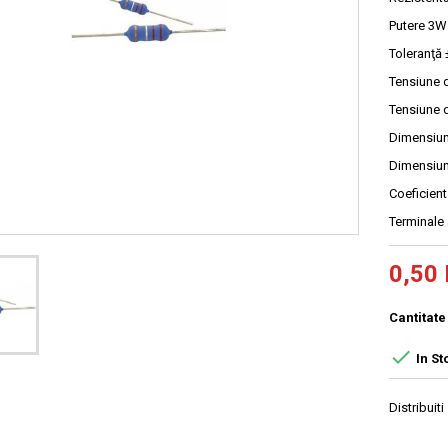
Putere 3W
Toleranţă
Tensiune 
Tensiune 
Dimensiun
Dimensiu
Coeficien
Terminale 
0,50 
Cantitate

In St
Distribuiti