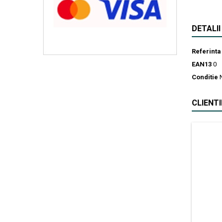
DETALI
Referinta
EAN13
0
Conditie
CLIENT