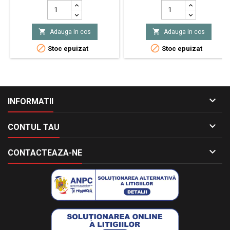
3W Toleranţă ±5%
600 V
Tensiune de lucru max. 350V
Dimensiuni carcasă Ø5.5 x


Adauga in cos
Adauga in cos
16mm Dimensiuni terminale
Ø0.8 x 28mm Tensiune de


Stoc epuizat
Stoc epuizat
impuls max. 600V

INFORMATII

CONTUL TAU

CONTACTEAZA-NE