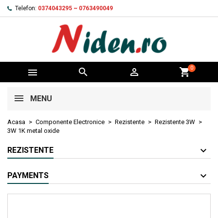
Telefon:
0374043295 ~ 0763490049
0



shopping_cart
MENU
Acasa
Componente Electronice
Rezistente
Rezistente 3W
3W 1K metal oxide
REZISTENTE
PAYMENTS