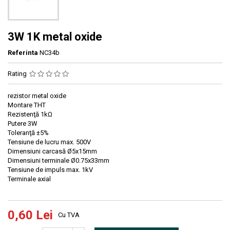
3W 1K metal oxide
Referinta
NC34b
Rating
rezistor metal oxide
Montare THT
Rezistenţă 1kΩ
Putere 3W
Toleranţă ±5%
Tensiune de lucru max. 500V
Dimensiuni carcasă Ø5x15mm
Dimensiuni terminale Ø0.75x33mm
Tensiune de impuls max. 1kV
Terminale axial
0,60 Lei
Cu TVA