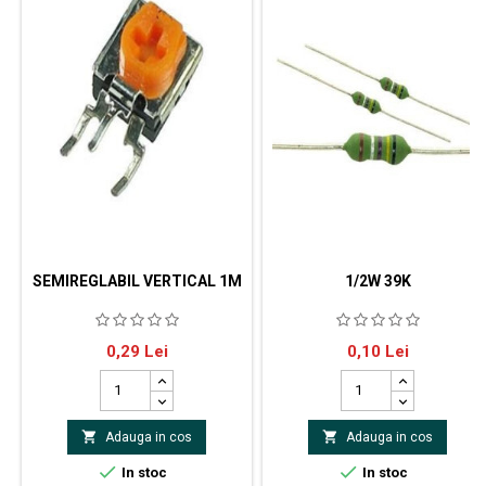
SEMIREGLABIL VERTICAL 1M
1/2W 39K
Semireglabil vertical 1M
rezistor carbonMontare
Pret
Pret
0,29 Lei
0,10 Lei
THTRezistenţă 39kΩPutere
0,5WToleranţă ±5%Tensiune de
lucru max. 350VDimensiuni
carcasă Ø3,2x9mmDimensiuni


Adauga in cos
Adauga in cos
terminale Ø0,6x26mmTensiune
de impuls max. 700VTerminale


In stoc
In stoc
axial