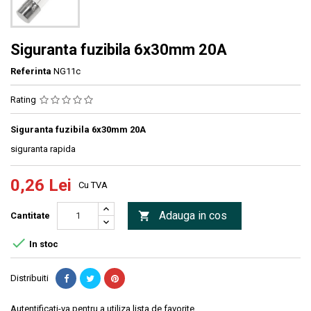
Siguranta fuzibila 6x30mm 20A
Referinta
NG11c
Rating
Siguranta fuzibila 6x30mm 20A
siguranta rapida
0,26 Lei
Cu TVA
Adauga in cos

Cantitate

In stoc
Distribuiti
Autentificati-va pentru a utiliza lista de favorite