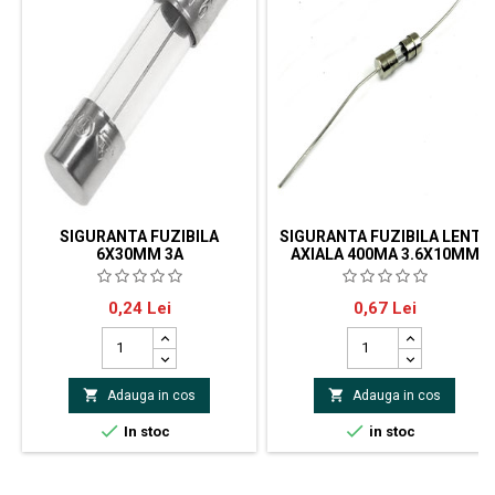
SIGURANTA FUZIBILA
SIGURANTA FUZIBILA LENTA
6X30MM 3A
AXIALA 400MA 3.6X10MM
Siguranta fuzibila 6x30mm 3A
Siguranta fuzibila axiala lenta
Pret
Pret
0,24 Lei
0,67 Lei
siguranta rapida
400mA dimensiuni:
3,6x10mmsiguranta
temporizatatensiune: 250V


Adauga in cos
Adauga in cos


In stoc
in stoc