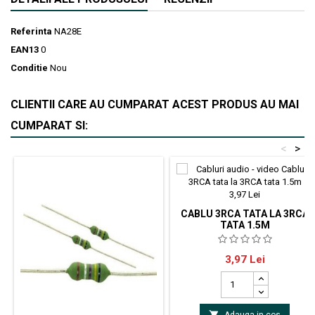
Referinta
NA28E
EAN13
0
Conditie
Nou
CLIENTII CARE AU CUMPARAT ACEST PRODUS AU MAI
CUMPARAT SI:
<
>
CABLU 3RCA TATA LA 3RCA
TATA 1.5M
cablu 3 RCA tata la 3 RCA tata -
Pret
3,97 Lei
1.5m

Adauga in cos