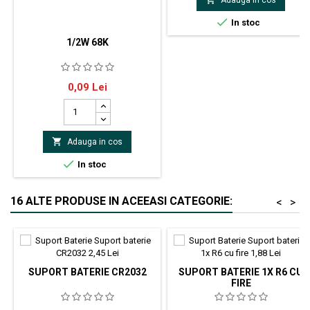

In stoc
1/2W 68K
rezistor carbonMontare
Pret
0,09 Lei
THTRezistenta 68kΩPutere
0.5WToleranta ±5%Tensiune de
lucru max. 350VDimensiuni
carcasă Ø3.2x9mmDimensiuni

Adauga in cos
terminale Ø0.6x26mmTensiune
de impuls max. 700VTerminale

In stoc
axial
16 ALTE PRODUSE IN ACEEASI CATEGORIE:
<
>
SUPORT BATERIE CR2032
SUPORT BATERIE 1X R6 CU
FIRE