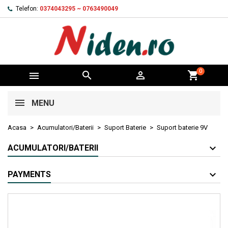
Telefon:
0374043295 ~ 0763490049
0



shopping_cart
MENU
Acasa
Acumulatori/Baterii
Suport Baterie
Suport baterie 9V
ACUMULATORI/BATERII
PAYMENTS