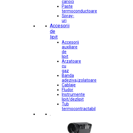
carioci
Paste
termoconductoare
Spray-
uri
Accesorii
de
lipit
Accesorii
auxiliare
de
lipit
Arzatoare
cu
gaz
Banda
adeziva,izolatoare
Cablaje
Fludor
Instrumente
lipit/dezlipit
Tub
termocontractabil
.