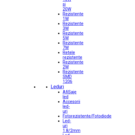
si
20W
Rezistente
1W
Rezistente
3W
Rezistente
5W
Rezistente
7W
Retele
rezistente
Rezistente
2W
Rezistente
SMD
1206
Leduri
AfiSaje
led
Accesorii
led-
uri
Fotorezistente/Fotodiode
Led-
uri
1.8/2mm