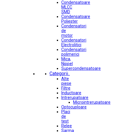
Condensatoare
MLCC
SMD
Condensatoare
Poliester
Condensatori
de
motor
Condensatori
Electrolitici
Condensatori
polimerici
Mica,
Nippel
Supercondensatoare
Categorii..
Alte
piese
Filtre
Inductoare
Intrerupatoare
Microintrerupatoare
Optocuploare
Placi
de
test
Relee
Sarma