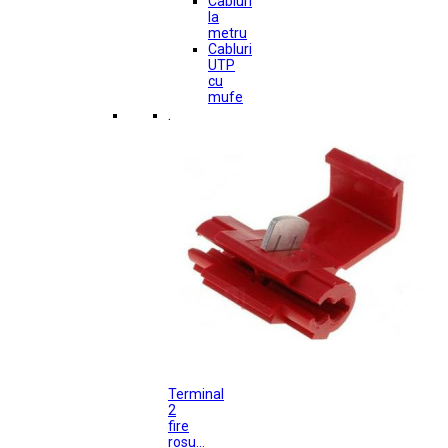
Cabluri
la
metru
Cabluri
UTP
cu
mufe
.
Terminal
2
fire
rosu...