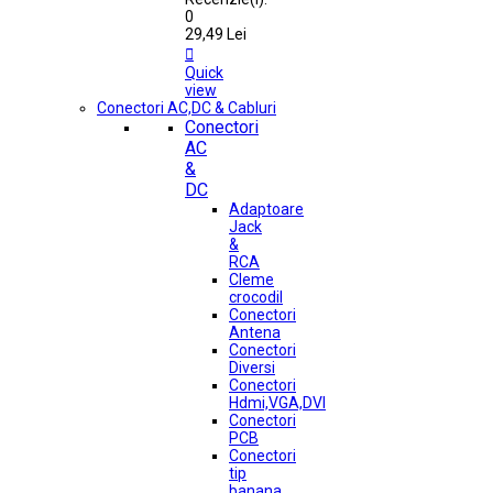
0
29,49 Lei

Quick
view
Conectori AC,DC & Cabluri
Conectori
AC
&
DC
Adaptoare
Jack
&
RCA
Cleme
crocodil
Conectori
Antena
Conectori
Diversi
Conectori
Hdmi,VGA,DVI
Conectori
PCB
Conectori
tip
banana