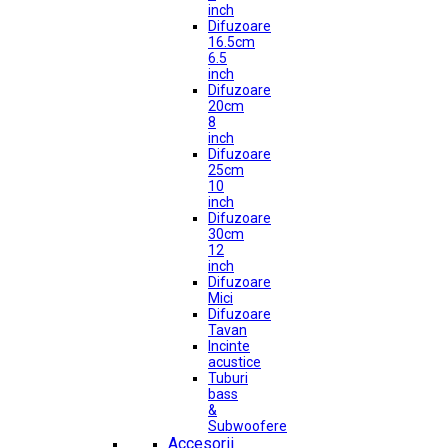
inch
Difuzoare
16.5cm
6.5
inch
Difuzoare
20cm
8
inch
Difuzoare
25cm
10
inch
Difuzoare
30cm
12
inch
Difuzoare
Mici
Difuzoare
Tavan
Incinte
acustice
Tuburi
bass
&
Subwoofere
Accesorii