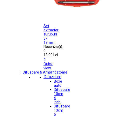
Set
extractor
suruburi
3-
19mm
Recenzie(i):
0
13,90 Lei

Quick
view
Difuzoare & Amplificatoare
Difuzoare
Boxe
auto
Difuzoare
10cm
4
inch
Difuzoare
13cm
5