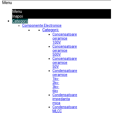
Menu
Menu
Inapoi
Categorii
Componente Electronice
Categorii.
Concensatoare
ceramice
100V
Concensatoare
ceramice
500V
Concensatoare
ceramice
50V
Condensatoare
ceramice
1kv-
2kv-
3kv-
6kv
Condensatoare
impedanta
mica
Condensatoare
MLCC