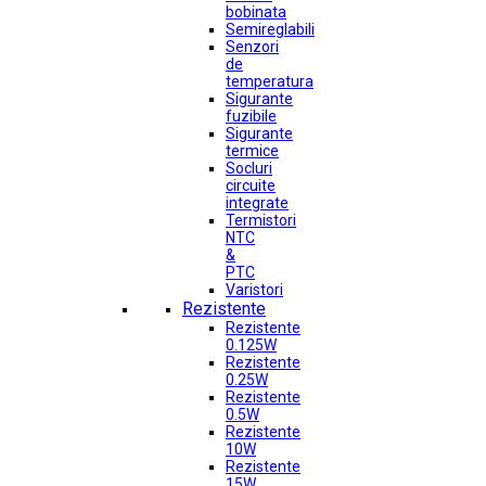
bobinata
Semireglabili
Senzori
de
temperatura
Sigurante
fuzibile
Sigurante
termice
Socluri
circuite
integrate
Termistori
NTC
&
PTC
Varistori
Rezistente
Rezistente
0.125W
Rezistente
0.25W
Rezistente
0.5W
Rezistente
10W
Rezistente
15W