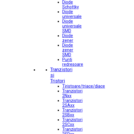
Diode
Schottky
Diode
universale
Diode
universale
SMD
Diode
zener
Diode
zener
SMD
Punti
redresoare
Tranzistori
si
Tristori
Tiristoare/triace/diace
Tranzistori
2Nxx
Tranzistori
2SAxx
Tranzistori
2SBxx
Tranzistori
2SCxx
Tranzistori