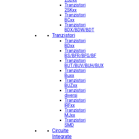
2SDxx
Tranzistori
2SKxx
Tranzistori
BCxx
Tranzistori
BDX/BDW/BDT
Tranzistori
Tranzistori
BDxx
Tranzistori
BS/BFR/BFG/BF
Tranzistori
BUT/BUV/BUH/BUX
Tranzistori
Buxx
Tranzistori
BUZxx
Tranzistori
diversi
Tranzistori
IRFxx
Tranzistori
MJxx
Tranzistori
SMD
Circuite
Integrate