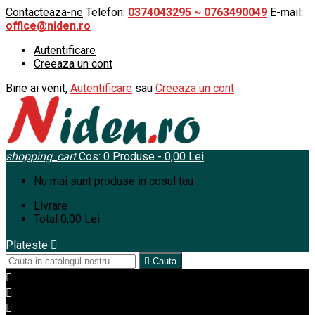
Contacteaza-ne
Telefon:
0374043295 ~ 0763490049
E-mail:
office@niden.ro
Autentificare
Creeaza un cont
Bine ai venit,
Autentificare
sau
Creeaza un cont
shopping_cart
Cos:
0
Produse - 0,00 Lei
Nu mai sunt produse in cosul tau
Livrare
Total
0,00 Lei
Plateste


Cauta


