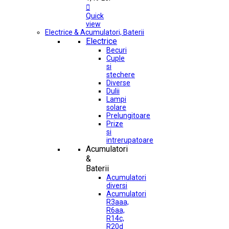

Quick
view
Electrice & Acumulatori, Baterii
Electrice
Becuri
Cuple
si
stechere
Diverse
Dulii
Lampi
solare
Prelungitoare
Prize
si
intrerupatoare
Acumulatori
&
Baterii
Acumulatori
diversi
Acumulatori
R3aaa,
R6aa,
R14c,
R20d