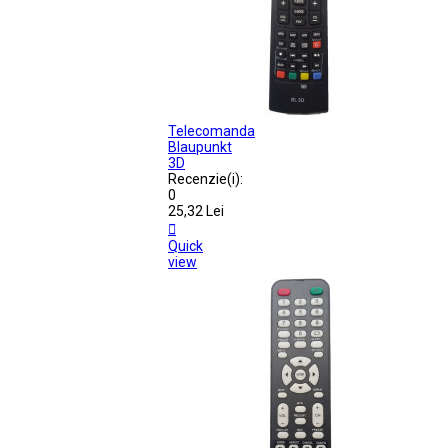
Telecomanda
Blaupunkt
3D
Recenzie(i):
0
25,32 Lei

Quick
view