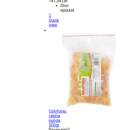
141,34 Lei
Stoc
epuizat

Quick
view
.
Colofoniu
rasina
punga
500gr
Recenzie(i):