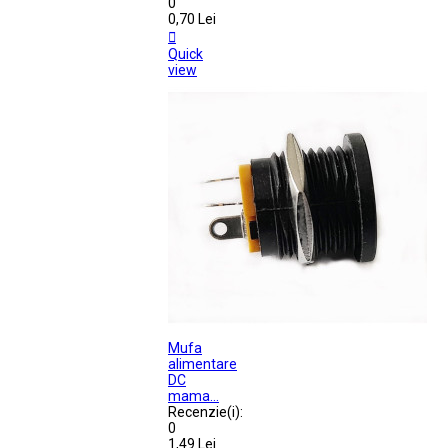
0
0,70 Lei

Quick
view
Mufa
alimentare
DC
mama...
Recenzie(i):
0
1,49 Lei