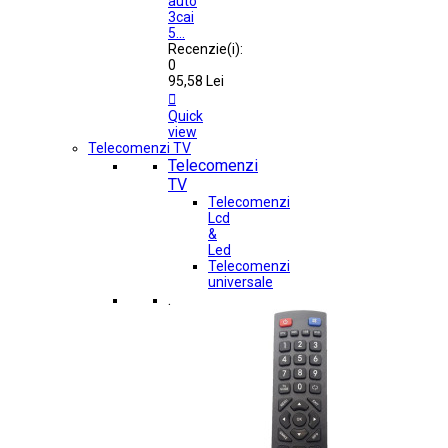
auto
3cai
5...
Recenzie(i):
0
95,58 Lei

Quick
view
Telecomenzi TV
Telecomenzi
TV
Telecomenzi
Lcd
&
Led
Telecomenzi
universale
.