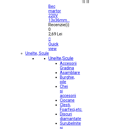
Bec
martor
220V
13x36mm...
Recenzie(i):
0
2,69 Lei

Quick
view
Unelte, Scule
Unelte,Scule
Accesorii
Gradina
Asamblare
Burghie,
pile
Chei
si
accesorii
Ciocane
Clesti,
Foarfeci,etc.
Discuri
diamantate
Surubelnite
si