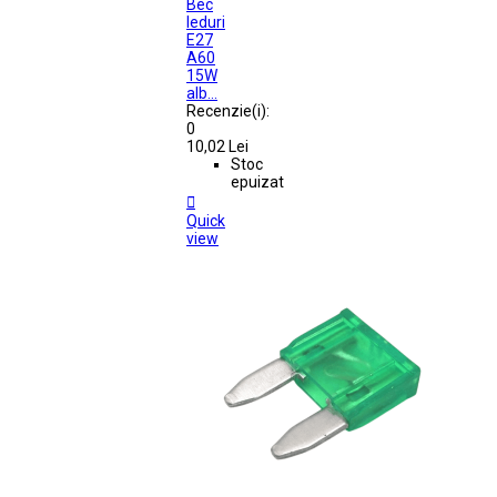
Bec
leduri
E27
A60
15W
alb...
Recenzie(i):
0
10,02 Lei
Stoc
epuizat

Quick
view