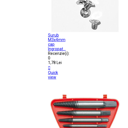
Surub
M3x4mm
cap
îngropat...
Recenzie(i):
0
1,78 Lei

Quick
view