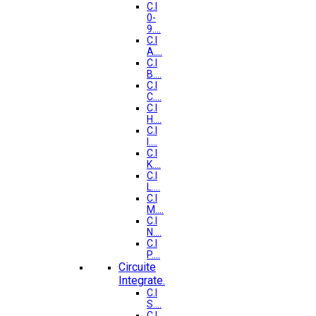
C.I
0-
9....
C.I
A....
C.I
B....
C.I
C....
C.I
H....
C.I
I....
C.I
K....
C.I
L....
C.I
M....
C.I
N....
C.I
P....
Circuite
Integrate.
C.I
S....
C.I