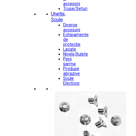
accesorii
Truse/Seturi
Unelte,
Scule
Diverse
accesorii
Echipamente
de
protectie
Lacate
Nivele,Rulete
Perii
sarma
Produse
abrazive
Scule
Electrice
.