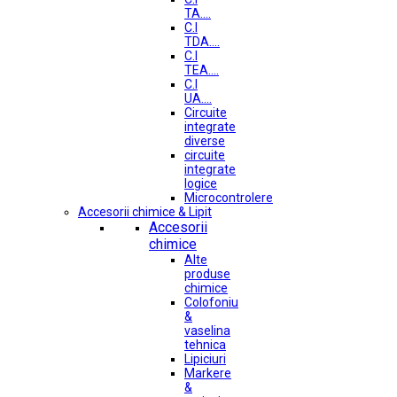
TA....
C.I
TDA....
C.I
TEA....
C.I
UA....
Circuite
integrate
diverse
circuite
integrate
logice
Microcontrolere
Accesorii chimice & Lipit
Accesorii
chimice
Alte
produse
chimice
Colofoniu
&
vaselina
tehnica
Lipiciuri
Markere
&