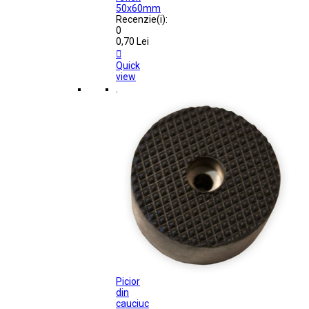
50x60mm
Recenzie(i):
0
0,70 Lei

Quick
view
.
Picior
din
cauciuc