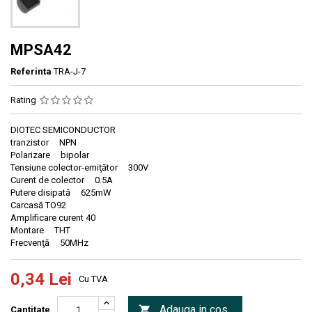
MPSA42
Referinta
TRA-J-7
Rating
DIOTEC SEMICONDUCTOR
tranzistor NPN
Polarizare bipolar
Tensiune colector-emiţător 300V
Curent de colector 0.5A
Putere disipată 625mW
Carcasă TO92
Amplificare curent 40
Montare THT
Frecvenţă 50MHz
0,34 Lei
Cu TVA
Adauga in cos

Cantitate