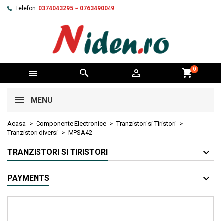
Telefon:
0374043295 ~ 0763490049
0



shopping_cart
MENU
Acasa
Componente Electronice
Tranzistori si Tiristori
Tranzistori diversi
MPSA42
TRANZISTORI SI TIRISTORI
PAYMENTS