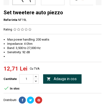
Set tweetere auto piezzo
Referinta
NF19L
Rating
Max power handling: 200 watts
Impedance: 4 Ohm
Band: 3,500 to 27,000 Hz
Sensitivity: 92 dB
12,71 Lei
Cu TVA
Adauga in cos

Cantitate

In stoc
Distribuiti