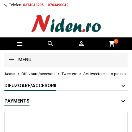
Telefon:
0374043295 ~ 0763490049
0



shopping_cart
MENU
Acasa
Difuzoare/accesorii
Tweetere
Set tweetere auto piezzo
DIFUZOARE/ACCESORII
PAYMENTS