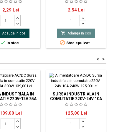
ometru stereo 100K
Carcasă: cu panou; A:34mm;
Condensa
Pret
Pret
2,29 Lei
2,54 Lei
r lungime ax: 20mm
B:50mm; C:70mm; polistiren;
1600VDC 
neagră
x12.5


Adauga in cos
Adauga in cos


In stoc
Stoc epuizat
<
>
 INDUSTRIALA IN
SURSA INDUSTRIALA IN
ALI
TIE 220V-12V 25A
COMUTATIE 220V-24V 10A
COM
300W
240W
e alimentare metalica
Sursa de alimentare metalica
Sursa
Pret
Pret
139,00 Lei
125,00 Lei
0W 25A Tensiunea de
24V 240W 10A Tensiunea de
comutat
 220 VAC Iesire: 12V
intrare 220 VAC Iesire: 24V
ea de iesire se poate
Tensiunea de iesire se poate