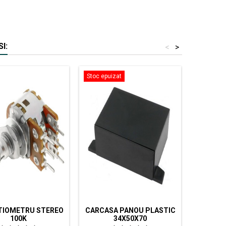
I:
<
>
Stoc epuizat
TIOMETRU STEREO
CARCASA PANOU PLASTIC
8.2NF 
100K
34X50X70