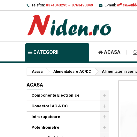
Telefon:
0374043295 ~ 0763490049
E-mail:
office@nid
CATEGORII
ACASA
Acasa
Alimentatoare AC/DC
Alimentator in com
ACASA
Componente Electronice
Conectori AC & DC
Intrerupatoare
Potentiometre