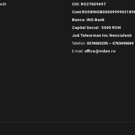
edit
CUI: RO27659497
Cont:RO58INGB0000999902189
Banca: ING Bank
Capital Social : 5000 RON
Jud.Teleorman loc.Nenciulesti
Telefon:
0374043295 ~ 0763490049
E-mail:
office@niden.ro