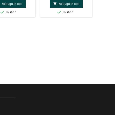
a in limita a ±10%
regla in limita a ±10%


Adauga in cos
Adauga in cos


In stoc
In stoc