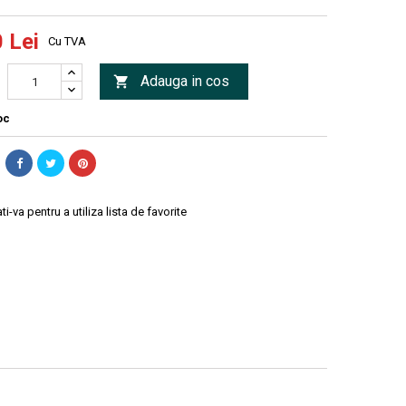
 Lei
Cu TVA
Adauga in cos

oc
ti-va pentru a utiliza lista de favorite