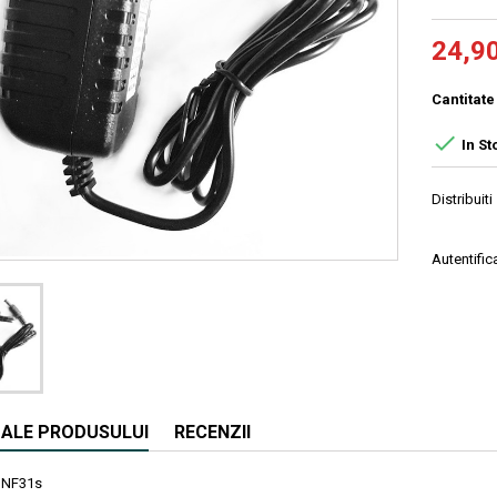
24,90
Cantitate

In St
Distribuiti
Autentifica
I ALE PRODUSULUI
RECENZII
NF31s