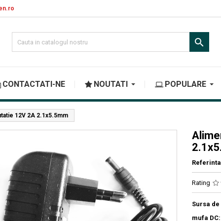
en.ro

CONTACTATI-NE
NOUTATI
POPULARE
utatie 12V 2A 2.1x5.5mm
Alime
2.1x
Referinta
Rating
Sursa de
mufa DC: