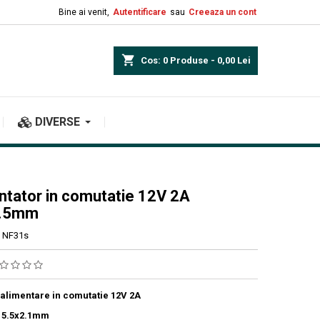
Bine ai venit,
Autentificare
sau
Creeaza un cont
shopping_cart
Cos:
0
Produse - 0,00 Lei
DIVERSE
ntator in comutatie 12V 2A
5.5mm
NF31s
 alimentare in comutatie 12V 2A
 5.5x2.1mm