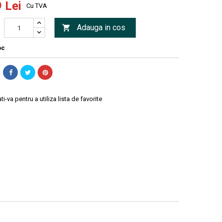
 Lei
Cu TVA
Adauga in cos

oc
ti-va pentru a utiliza lista de favorite