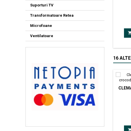
Suporturi TV
Tip c
mul
Transformatoare Retea
124.8mm
Dimensi
Microfoane
ca
Ventilatoare
16 ALTE
CLEM
Clema