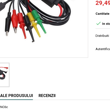
29,49
Cantitate

In st
Distribuiti
Autentifica
I ALE PRODUSULUI
RECENZII
NC6c