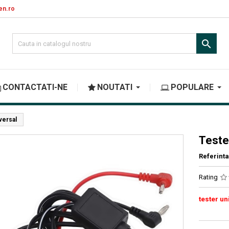
en.ro

CONTACTATI-NE
NOUTATI
POPULARE
versal
Teste
Referinta
Rating
tester un