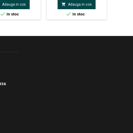
Curent AC (A): 10A, ±

Adauga in cos
Adauga in cos
)Rezistenta (Ω): 200Ω /
0kΩ / 200kΩ / 2MΩ /


In stoc
In stoc
/ 200MΩ, ± (0,8% +
tate (F): 2mF, ± (4% +
aj maxim: 1999Oprire
/ iluminarea automata
a fundalului
836