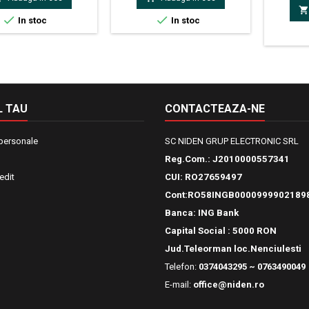
(1% + 2)

(1,2% + 3


In stoc
In stoc
2kΩ / 2
20MΩ 
2)Capaci
8)Afis
automata 
 TAU
CONTACTEAZA-NE
 personale
SC NIDEN GRUP ELECTRONIC SRL
Reg.Com.:
J2010000557341
edit
CUI: RO27659497
Cont:RO58INGB0000999902189
Banca: ING Bank
Capital Social : 5000 RON
Jud.Teleorman loc.Nenciulesti
Telefon:
0374043295 ~ 0763490049
E-mail:
office@niden.ro