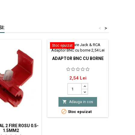
I:
<
>
Stoc epuizat
ADAPTOR BNC CU BORNE
Adaptor BNC tata cu borne
Pret
2,54 Lei

Adauga in cos

Stoc epuizat
L 2 FIRE ROSU 0.5-
1.5MM2