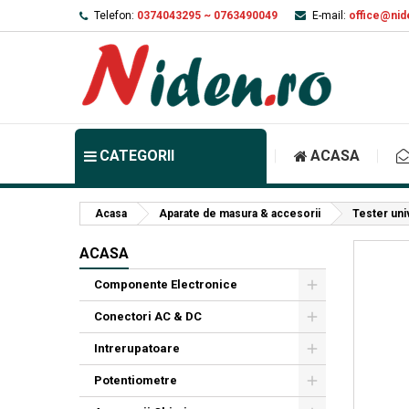
Telefon:
0374043295 ~ 0763490049
E-mail:
office@nid
CATEGORII
ACASA
Acasa
Aparate de masura & accesorii
Tester uni
ACASA
Componente Electronice
Conectori AC & DC
Intrerupatoare
Potentiometre