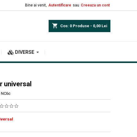
Bine ai venit,
Autentificare
sau
Creeaza un cont
shopping_cart
Cos:
0
Produse - 0,00 Lei
DIVERSE
r universal
NC6c
iversal